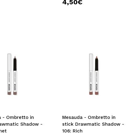
4,50€
 - Ombretto in
Mesauda - Ombretto in
rawmatic Shadow -
stick Drawmatic Shadow -
net
106: Rich