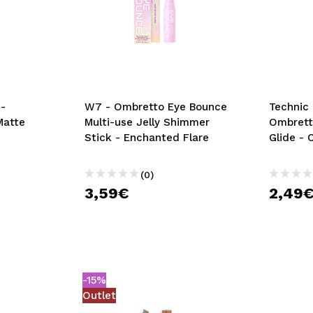
-
W7 - Ombretto Eye Bounce
Technic
Matte
Multi-use Jelly Shimmer
Ombretto
Stick - Enchanted Flare
Glide -
(0)
3,59€
2,49
-15%
Outlet