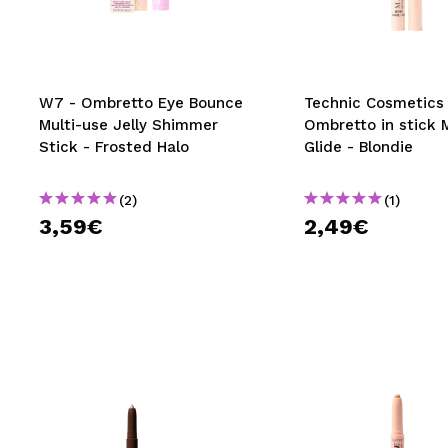
MAQUIFARMA
KOREA ZONE
TRAVEL SIZE
W7 - Ombretto Eye Bounce
Technic Cosmetics 
Multi-use Jelly Shimmer
Ombretto in stick 
NATURE
Stick - Frosted Halo
Glide - Blondie
(2)
(1)
SPECIALE
3,59€
2,49€
OUTLET
SONO TORNATI!
PROSSIMAMENTE
BLOG