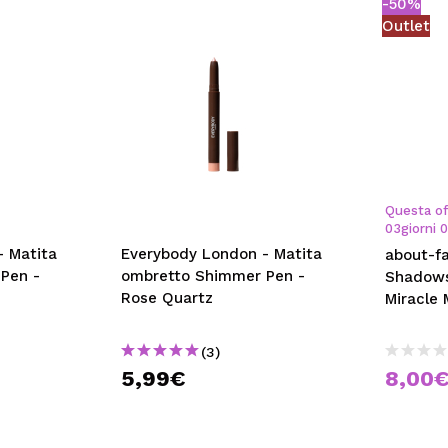
-50%
Outlet
Questa of
03
giorni
Everybody London - Matita
about-f
Pen -
ombretto Shimmer Pen -
Shadowst
Rose Quartz
Miracle
(3)
5,99€
8,00