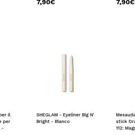
7,90€
7,90€
er il
SHEGLAM - Eyeliner Big N'
Mesauda
e per
Bright - Blanco
stick D
 -
112: Mag