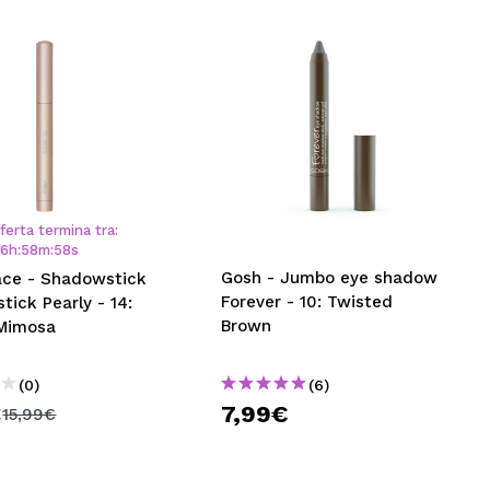
ferta termina tra:
06
h
:
58
m
:
57
s
Gosh - Jumbo eye shadow
ace - Shadowstick
Forever - 10: Twisted
ick Pearly - 14:
Brown
 Mimosa
(0)
(6)
€
7,99€
15,99€