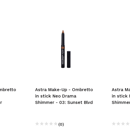
mbretto
Astra Make-Up - Ombretto
Astra M
in stick Neo Drama
in stic
r
Shimmer - 03: Sunset Blvd
Shimmer
(0)