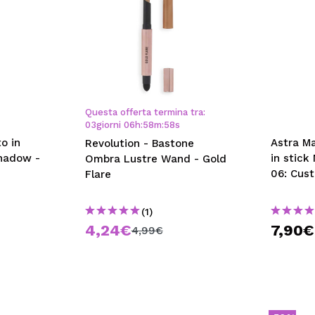
Questa offerta termina tra:
03
giorni
06
h
:
58
m
:
57
s
o in
Astra M
Revolution - Bastone
hadow -
in stick
Ombra Lustre Wand - Gold
06: Cust
Flare
(1)
4,24€
7,90€
4,99€