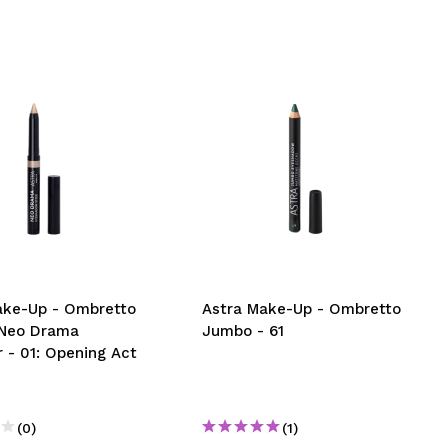
ake-Up - Ombretto
Astra Make-Up - Ombretto
k Neo Drama
Jumbo - 61
 - 01: Opening Act
(0)
(1)