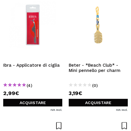
Ibra - Applicatore di ciglia
Beter - *Beach Club* -
Mini pennello per charm
(4)
(0)
2,99€
3,19€
ACQUISTARE
ACQUISTARE
IVA Incl.
IVA Incl.