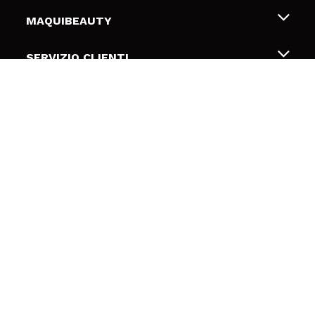
MAQUIBEAUTY
Chi siamo
SERVIZIO CLIENTI
Offerte di lavoro
Spedizioni & Resi
SICUREZZA E PRIVACY
Gift Cards
Recesso / Resi
Termini e condizioni
LINK UTILI
Metodi di pagamamento
Informativa sulla privacy
Contattaci
Politica Cookies
SEGUICI
Risoluzione delle controversie online (ODR)
© 2026 DSM Beauty, S.L.