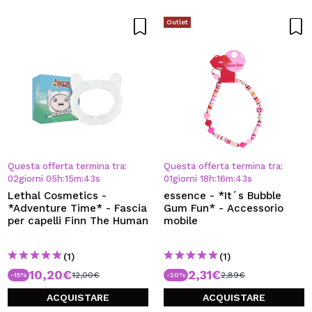
Outlet
Questa offerta termina tra:
Questa offerta termina tra:
02
giorni
05
h
:
15
m
:
42
s
01
giorni
18
h
:
16
m
:
42
s
Lethal Cosmetics -
essence - *It´s Bubble
*Adventure Time* - Fascia
Gum Fun* - Accessorio
per capelli Finn The Human
mobile
(1)
(1)
10,20€
2,31€
12,00€
2,89€
-15%
-20%
ACQUISTARE
ACQUISTARE