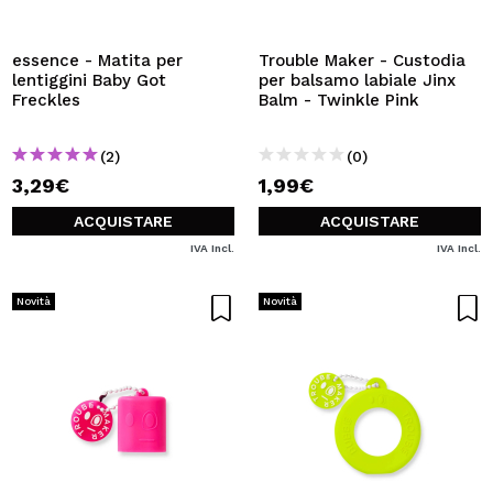
VOGLIO REGISTRARMI
Creando un account su Maquibeauty.it potrai fare i tuoi
essence - Matita per
Trouble Maker - Custodia
acquisti velocemente, controllare lo stato dei tuoi ordini e
lentiggini Baby Got
per balsamo labiale Jinx
consultare le tue operazioni precedenti.
Freckles
Balm - Twinkle Pink
(2)
(0)
CREARE UN ACCOUNT
3,29€
1,99€
ACQUISTARE
ACQUISTARE
IVA Incl.
IVA Incl.
Novità
Novità