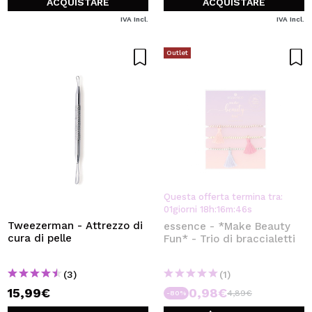
ACQUISTARE
ACQUISTARE
IVA Incl.
IVA Incl.
Outlet
Questa offerta termina tra:
01
giorni
18
h
:
16
m
:
46
s
Tweezerman - Attrezzo di
essence - *Make Beauty
cura di pelle
Fun* - Trio di braccialetti
(3)
(1)
15,99€
0,98€
4,89€
-80%