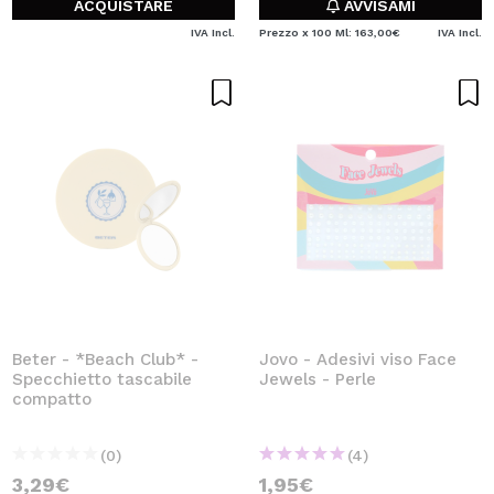
ACQUISTARE
AVVISAMI
IVA Incl.
Prezzo x 100 Ml: 163,00€
IVA Incl.
Beter - *Beach Club* -
Jovo - Adesivi viso Face
Specchietto tascabile
Jewels - Perle
compatto
(0)
(4)
3,29€
1,95€