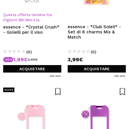
Questa offerta termina tra:
01
giorni
18
h
:
16
m
:
42
s
essence - *Club Soleil* -
essence - *Crystal Crush*
Set di 8 charms Mix &
- Gioielli per il viso
Match
(0)
(0)
1,99€
3,99€
2,49€
-20%
ACQUISTARE
ACQUISTARE
IVA Incl.
IVA Incl.
Novità