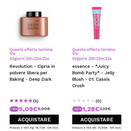
Questa offerta termina
Questa offerta termina
tra:
tra:
02
giorni
20
h
:
22
m
:
22
s
02
giorni
20
h
:
22
m
:
22
s
Revolution - Cipria in
essence - *Juicy
polvere libera per
Bomb Party* - Jelly
Baking - Deep Dark
Blush - 01: Cassis
Crush
(5)
(0)
5,09€
1,28€
5,99€
3,19€
-15%
-60%
ACQUISTARE
ACQUISTARE
Prezzo x 100 Kg: 18,72€
IVA Incl.
Prezzo x 100 Ml: 31,90€
IVA Incl.