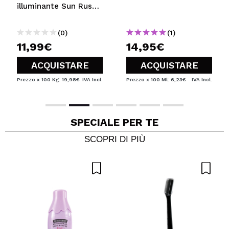
illuminante Sun Rush -
Caramel Bronze
(0)
(1)
11,99€
14,95€
ACQUISTARE
ACQUISTARE
Prezzo x 100 Kg: 19,98€
IVA Incl.
Prezzo x 100 Ml: 6,23€
IVA Incl.
SPECIALE
PER TE
SCOPRI DI PIÙ