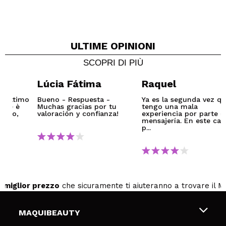
ULTIME OPINIONI
SCOPRI DI PIÙ
Lúcia Fátima
Raquel
imo
Bueno - Respuesta -
Ya es la segunda vez que
Muchas gracias por tu
tengo una mala
valoración y confianza!
experiencia por parte de la
mensajería. En este caso el
p...
ior prezzo
che sicuramente ti aiuteranno a trovare il Make-up 
MAQUIBEAUTY