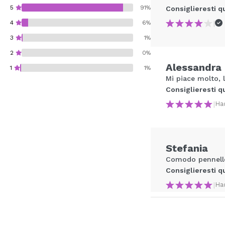
5
91%
Consiglieresti q
|
4
6%
3
1%
2
0%
Alessandra
1
1%
Mi piace molto, l
Consiglieresti q
|
Ha
Consiglieresti ques
Stefania
INVI
Comodo pennello 
Consiglieresti q
|
Ha