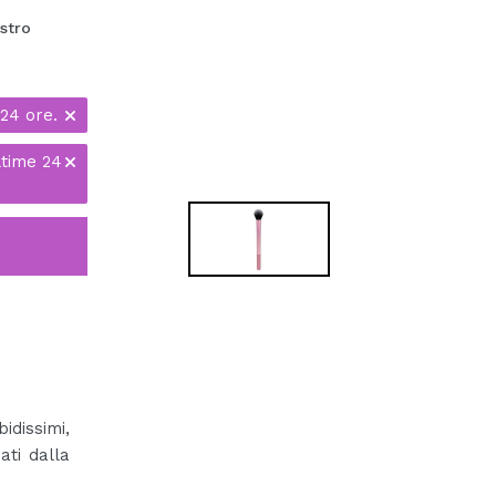
stro
24 ore.
ltime 24
idissimi,
ati dalla