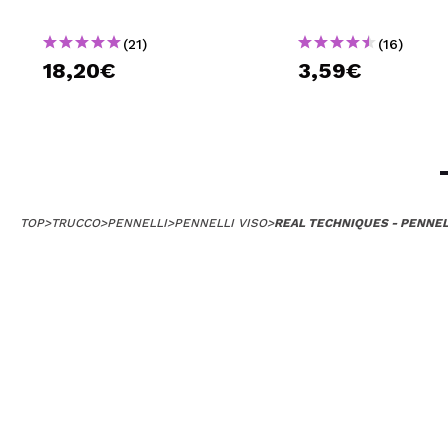
(21)
(16)
Alessia
18,20€
3,59€
Pennello perfett
Consiglieresti q
|
Ha
Beatrice
TOP
>
TRUCCO
>
PENNELLI
>
PENNELLI VISO
>
REAL TECHNIQUES - PENNEL
E' un pennello d
Consiglieresti q
|
Ha
Viviana
Pennello ottimo,
Consiglieresti q