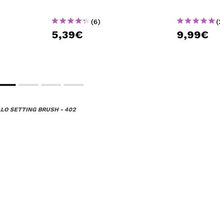
(6)
(
5,39€
9,99€
o, veramente ottimo per l'illuminante.
uesto acquisto?
Si
ce 6 años
LO SETTING BRUSH - 402
avvero pratico, morbidissimo e multiuso. L'ho lavato diverse vol
uesto acquisto?
Si
ce 6 años
 maneggevole e leggero. Setole adatte per applicare e sfumare l
uesto acquisto?
Si