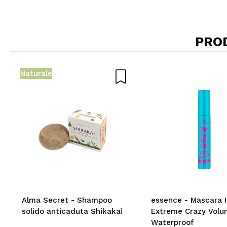
Tanya
I expected more. 
eyes.
Consiglieresti q
PRO
|
Naturale
Federica
ottimo pennello,
Consiglieresti q
|
Ha
Carmela
Non male oltre a
Alma Secret - Shampoo
essence - Mascara I
Consiglieresti q
solido anticaduta Shikakai
Extreme Crazy Volu
|
Ha
Waterproof