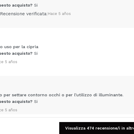
uesto acquisto?
Si
Recensione verificata
|
Hace 5 años
o uso per la cipria
Condividi un video o una foto
uesto acquisto?
Si
Il tuo video potrebbe essere il primo. Immaginalo...
ce 5 años
5/
to acquisto?
Si
No
A
per settare contorno occhi o per l'utilizzo di illuminante.
uesto acquisto?
Si
ce 5 años
Visualizza 474 recensione/i in altr