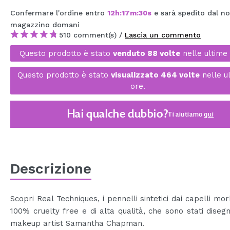
MAQUIFARMA
Confermare l'ordine entro
12
h
:
17
m
:
30
s
e sarà spedito dal no
magazzino
domani
KOREA ZONE
510 comment(s) /
Lascia un commento
TRAVEL SIZE
Questo prodotto è stato
venduto 88 volte
nelle ultime 
NATURE
Questo prodotto è stato
visualizzato 464 volte
nelle u
ore.
SPECIALE
Hai qualche dubbio?
Ti aiutiamo
qui
OUTLET
SONO TORNATI!
PROSSIMAMENTE
Descrizione
BLOG
Scopri Real Techniques, i pennelli sintetici dai capelli morb
100% cruelty free e di alta qualità, che sono stati disegn
makeup artist Samantha Chapman.