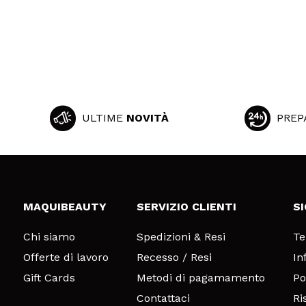
|
Ha
Alessia
Perfetto da utili
rimuovere il bak
Consiglieresti q
ULTIME
NOVITÀ
PREP
|
Ha
Federica
MAQUIBEAUTY
SERVIZIO CLIENTI
S
Setole ottime, b
Consiglieresti q
Chi siamo
Spedizioni & Resi
Te
|
Ha
Offerte di lavoro
Recesso / Resi
In
Gift Cards
Metodi di pagamamento
Po
Contattaci
Ri
Marta