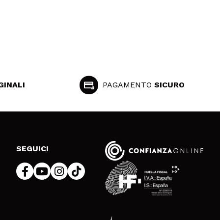
Rispondi
Utile
i punti (es. occhiaie, angoli del naso) o semplicemente per
GINALI
PAGAMENTO
SICURO
Rispondi
Utile
SEGUICI
Rispondi
Utile