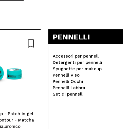
st thing in the world, but it isn't very soft under the
Rispondi
Utile
PENNELLI
Accessori per pennelli
ssare benissimo la cipria nel contorno occhi.
Detergenti per pennelli
Spugnette per makeup
Pennelli Viso
Rispondi
Utile
Fru
Pennelli Occhi
Lola Cosmetics - Balsamo
not
Pennelli Labbra
Co Wash Ondulados lola
Set di pennelli
Inc. - Capelli mossi
p - Patch in gel
ontour - Matcha
Rispondi
Utile
ialuronico