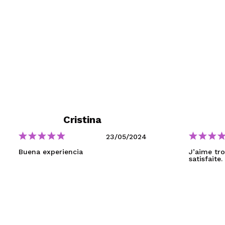
MAQUIFARMA
KOREA ZONE
TRAVEL SIZE
NATURE
SPECIALE
Cristina
OUTLET
23/05/2024
SONO TORNATI!
Buena experiencia
J’aime tro
satisfaite.
PROSSIMAMENTE
BLOG