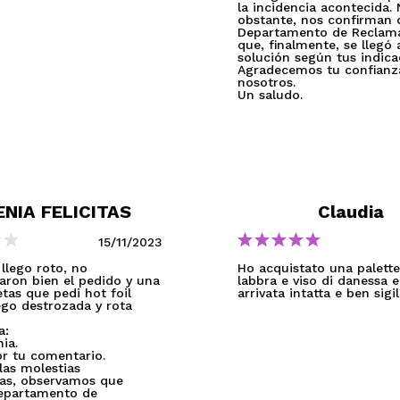
la incidencia acontecida.
obstante, nos confirman 
Departamento de Reclam
que, finalmente, se llegó 
solución según tus indica
Agradecemos tu confianz
nosotros.
Un saludo.
ENIA FELICITAS
Claudia
15/11/2023
llego roto, no
Ho acquistato una palette
ron bien el pedido y una
labbra e viso di danessa e
etas que pedi hot foil
arrivata intatta e ben sigil
ego destrozada y rota
a:
ia.
or tu comentario.
las molestias
as, observamos que
epartamento de