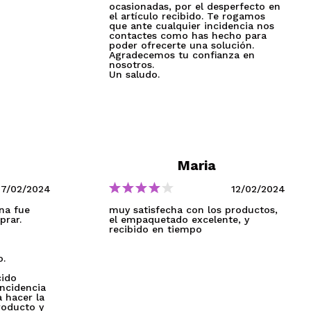
ocasionadas, por el desperfecto en
el artículo recibido. Te rogamos
que ante cualquier incidencia nos
CREARE UN ACCOUNT
contactes como has hecho para
poder ofrecerte una solución.
Agradecemos tu confianza en
nosotros.
Un saludo.
Maria
27/02/2024
12/02/2024
na fue
muy satisfecha con los productos,
prar.
el empaquetado excelente, y
recibido en tiempo
o.
cido
incidencia
 hacer la
roducto y