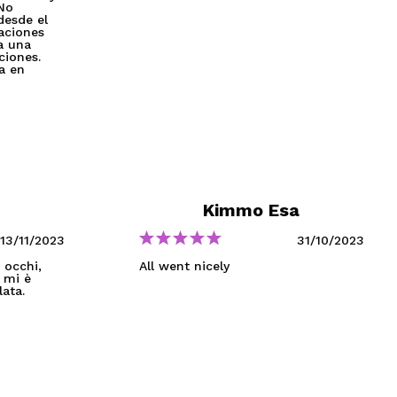
 No
desde el
aciones
a una
ciones.
a en
Kimmo Esa
13/11/2023
31/10/2023
 occhi,
All went nicely
 mi è
lata.