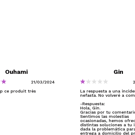
Ouhami
Gin
21/03/2024
p ce produit très
La respuesta a una incide
nefasta. No volveré a com
-Respuesta:
Hola, Gin.
Gracias por tu comentari
Sentimos las molestias
ocasionadas, hemos ofre
distintas soluciones a tu 
dada la problemática para
entrega a domicilio del p