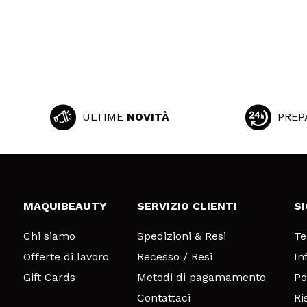
ULTIME
NOVITÀ
PREP
MAQUIBEAUTY
SERVIZIO CLIENTI
S
Chi siamo
Spedizioni & Resi
Te
Offerte di lavoro
Recesso / Resi
In
Gift Cards
Metodi di pagamamento
Po
Contattaci
Ri