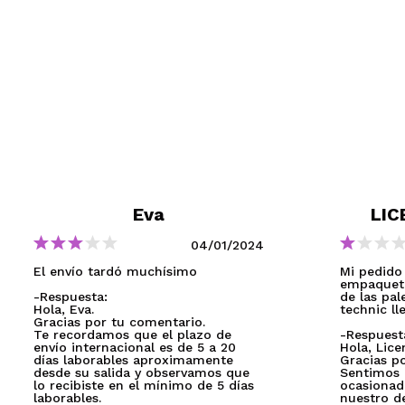
Eva
LIC
04/01/2024
El envío tardó muchísimo
Mi pedido 
empaqueta
-Respuesta:
de las pal
Hola, Eva.
technic ll
Gracias por tu comentario.
Te recordamos que el plazo de
-Respuest
envío internacional es de 5 a 20
Hola, Licen
días laborables aproximamente
Gracias p
desde su salida y observamos que
Sentimos 
lo recibiste en el mínimo de 5 días
ocasionad
laborables.
nuestro d