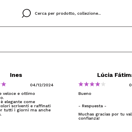
Cristina
Antonia
Ines
Non ho un account q
Ines
Lúcia Fátim
UA LINGUA
ez que
Buena experiencia
Muy bien
Spedizi
VOGLI
ITALIANO
ESP
04/12/2024
0
eriencia
imballa
ajería.
elegan
e veloce e ottimo
Bueno
colori sc
o.
e è elegante come
olori scriventi e raffinati
- Respuesta -
Creando un account su M
er tutti i giorni ma anche
velocemente, controllar
.
Muchas gracias por tu val
confianza!
operazioni precedenti.