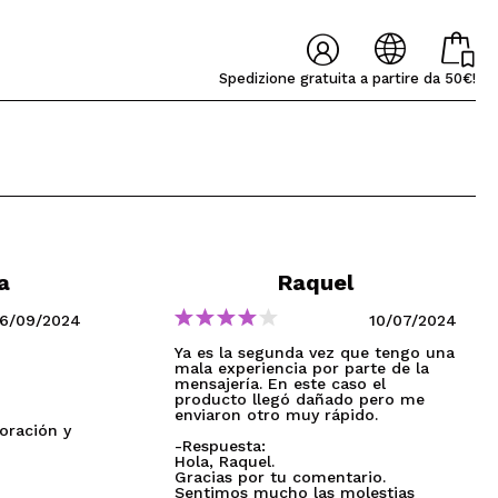
Spedizione gratuita a partire da 50€!
╳
╳
Lúcia Fátima
Raquel
ui
a
Raquel
one veloce e ottimo
Bueno - Respuesta -
Ya es la segunda vez q
O REGISTRARMI
AÑOL
ENGLISH
FRANCES
ALEMAN
PORTUGUESE
6/09/2024
10/07/2024
ggio. La palette è
Muchas gracias por tu
tengo una mala experi
te come pensavo,
valoración y confianza!
por parte de la mensaje
Ya es la segunda vez que tengo una
riventi e r...
En este caso el p...
mala experiencia por parte de la
mensajería. En este caso el
producto llegó dañado pero me
aquibeauty.it potrai fare i tuoi acquisti
enviaron otro muy rápido.
e lo stato dei tuoi ordini e consultare le tue
oración y
-Respuesta:
Hola, Raquel.
Gracias por tu comentario.
Sentimos mucho las molestias