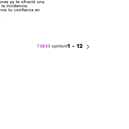
ones ya te ofreció una
 la incidencia.
os tu confianza en
.
1 - 12
73833
opinioni