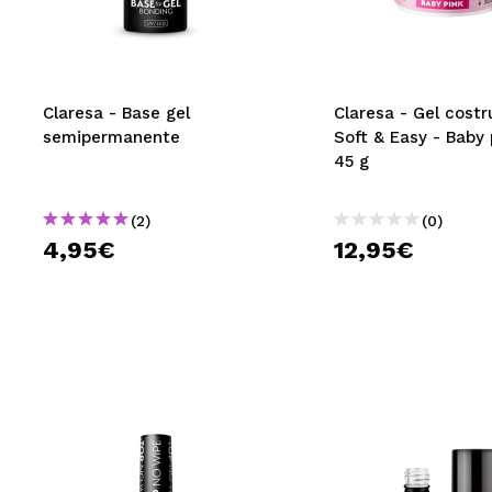
MAQUIFARMA
KOREA ZONE
TRAVEL SIZE
Claresa - Base gel
Claresa - Gel costr
semipermanente
Soft & Easy - Baby 
NATURE
45 g
(2)
(0)
SPECIALE
4,95€
12,95€
OUTLET
SONO TORNATI!
PROSSIMAMENTE
BLOG