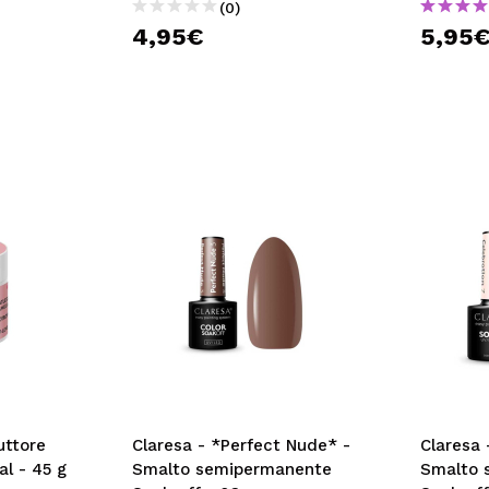
(0)
4,95€
5,95
uttore
Claresa - *Perfect Nude* -
Claresa 
al - 45 g
Smalto semipermanente
Smalto 