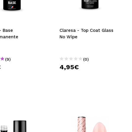
CREARE UN ACCOUNT
- Base
Claresa - Top Coat Glass
manente
No Wipe
(9)
(0)
€
4,95€