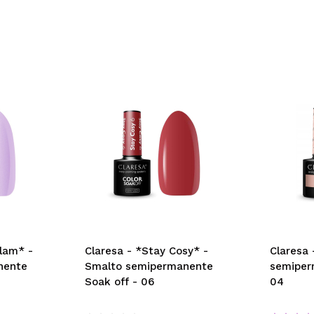
Glam* -
Claresa - *Stay Cosy* -
Claresa 
nente
Smalto semipermanente
semiper
Soak off - 06
04