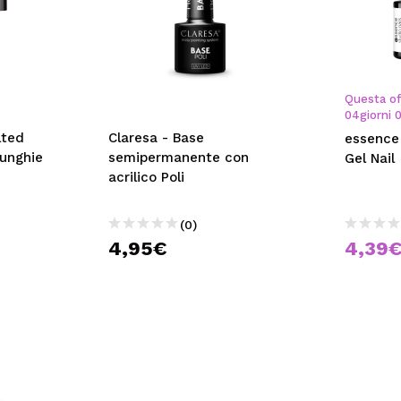
Questa of
04
giorni
lted
Claresa - Base
essence
 unghie
semipermanente con
Gel Nail
acrilico Poli
(0)
4,95€
4,39