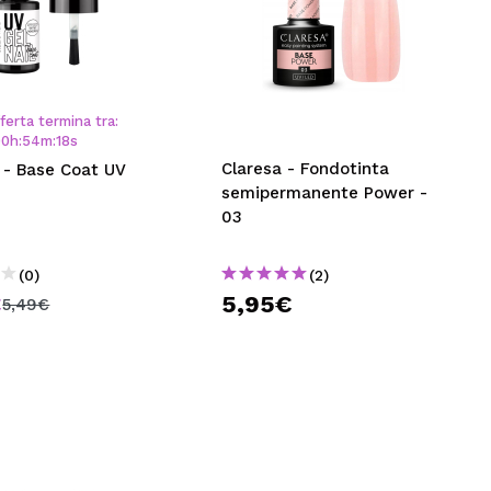
ferta termina tra:
00
h
:
54
m
:
17
s
Claresa - Fondotinta
 - Base Coat UV
semipermanente Power -
03
(0)
(2)
€
5,95€
5,49€