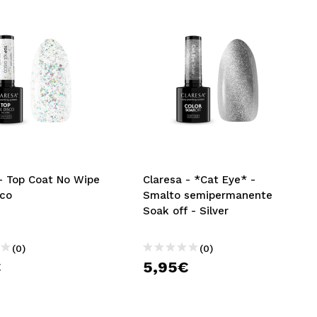
 - Top Coat No Wipe
Claresa - *Cat Eye* -
sco
Smalto semipermanente
Soak off - Silver
(0)
(0)
€
5,95€