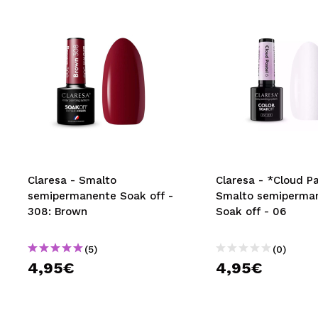
Claresa - Smalto
Claresa - *Cloud Pa
semipermanente Soak off -
Smalto semiperma
308: Brown
Soak off - 06
(5)
(0)
4,95€
4,95€