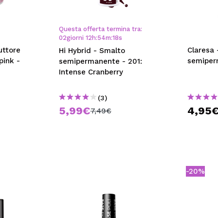
Questa offerta termina tra:
02
giorni
12
h
:
54
m
:
17
s
uttore
Claresa 
Hi Hybrid - Smalto
pink -
semiper
semipermanente - 201:
Intense Cranberry
(3)
5,99€
4,95
7,49€
-20%