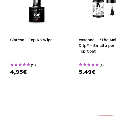
Claresa - Top No Wipe
essence - *The Me
Drip* - Smalto per
Top Coat
(9)
(1)
4,95€
5,49€