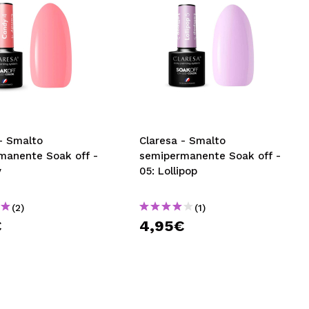
- Smalto
Claresa - Smalto
manente Soak off -
semipermanente Soak off -
y
05: Lollipop
(2)
(1)
€
4,95€