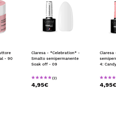
uttore
Claresa - *Celebration* -
Claresa 
al - 90
Smalto semipermanente
semiper
Soak off - 09
4: Cand
(2)
4,95€
4,95