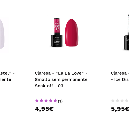
stel* -
Claresa - *La La Love* -
Claresa
nente
Smalto semipermanente
- Ice Di
Soak off - 03
(1)
4,95€
5,95