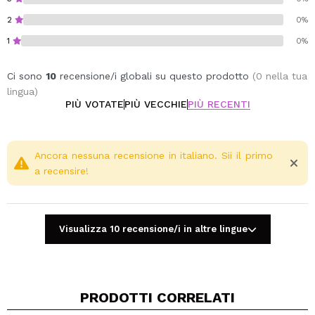
2
0%
1
0%
Ci sono
10
recensione/i globali su questo prodotto
(0 nella tua
lingua)
PIÙ VOTATE
PIÙ VECCHIE
PIÙ RECENTI
Ancora nessuna recensione in italiano. Sii il primo
a recensire!
Visualizza 10 recensione/i in altre lingue
PRODOTTI CORRELATI
Condividi un video o una foto