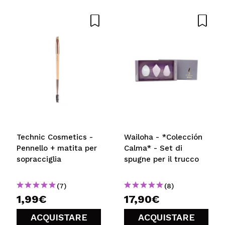
Il tuo video potrebbe essere il primo. Immaginalo...
Consiglieresti questo acquisto?
Si
No
5/5
INVIA
Technic Cosmetics -
Wailoha - *Colección
Pennello + matita per
Calma* - Set di
sopracciglia
spugne per il trucco
(7)
(8)
1,99€
17,90€
ACQUISTARE
ACQUISTARE