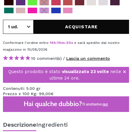
ACQUISTARE
Confermare l'ordine entro
16
h
:
10
m
:
20
s
e sarà spedito dal nostro
magazzino
in 10/08/2026
10 comment(s) /
Lascia un commento
Questo prodotto è stato
visualizzato 23 volte
nelle
ultime 24 ore.
Contenuti: 5.00 gr
Prezzo x 100 Kg: 99,00€
Hai qualche dubbio?
Ti aiutiamo
qui
Descrizione
Ingredienti