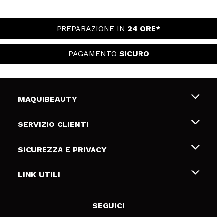
PREPARAZIONE IN
24 ORE*
PAGAMENTO
SICURO
MAQUIBEAUTY
Chi siamo
SERVIZIO CLIENTI
Offerte di lavoro
Spedizioni & Resi
SICUREZZA E PRIVACY
Gift Cards
Recesso / Resi
Termini e condizioni
LINK UTILI
Metodi di pagamamento
Informativa sulla privacy
Contattaci
Politica Cookies
SEGUICI
Risoluzione delle controversie online (ODR)