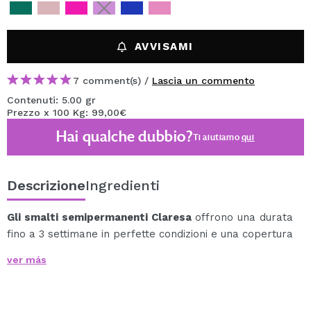
AVVISAMI
7 comment(s) /
Lascia un commento
Contenuti: 5.00 gr
Prezzo x 100 Kg: 99,00€
Hai qualche dubbio?
Ti aiutiamo
qui
Descrizione
Ingredienti
Gli smalti semipermanenti Claresa
offrono una durata
fino a 3 settimane in perfette condizioni e una copertura
totale in 2 strati.
ver más
La sua consistenza è leggermente più densa rispetto
ad altri smalti semipermanenti, il che lo rende facile da
lavorare anche da principiante.