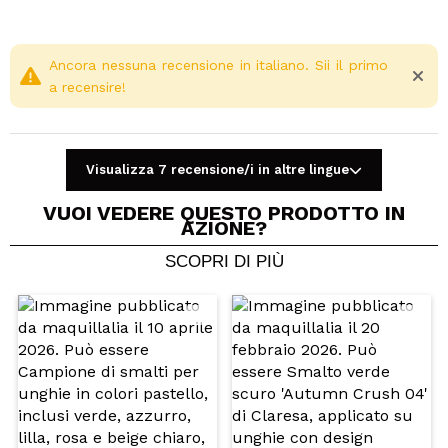
Ancora nessuna recensione in italiano. Sii il primo
a recensire!
Visualizza 7 recensione/i in altre lingue
VUOI VEDERE QUESTO PRODOTTO IN
AZIONE?
SCOPRI DI PIÙ
Condividi un video o una foto
Il tuo video potrebbe essere il primo. Immaginalo...
Consiglieresti questo acquisto?
Si
No
5/5
INVIA