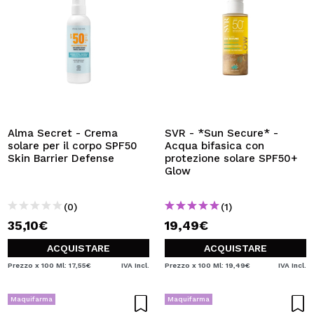
Alma Secret - Crema
SVR - *Sun Secure* -
solare per il corpo SPF50
Acqua bifasica con
Skin Barrier Defense
protezione solare SPF50+
Glow
(0)
(1)
35,10€
19,49€
ACQUISTARE
ACQUISTARE
Prezzo x 100 Ml: 17,55€
IVA Incl.
Prezzo x 100 Ml: 19,49€
IVA Incl.
Maquifarma
Maquifarma