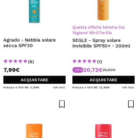
Questa offerta termina tra:
14
giorni
16
h
:
07
m
:
50
s
Agrado - Nebbia solare
SEGLE - Spray solare
secca SPF30
invisibile SPF50+ - 200ml
(8)
(1)
7,99€
20,72€
25,90€
-20%
ACQUISTARE
ACQUISTARE
Prezzo x 100 Ml: 3,99€
IVA Incl.
Prezzo x 100 Ml: 12,95€
IVA Incl.