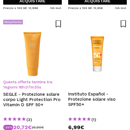
ACQUISTARE
ACQUISTARE
Prezzo x 100 Ml: 13,88€
IVA Incl.
Prezzo x 100 Ml: 13,95€
IVA Incl.
Maquifarma
Questa offerta termina tra:
14
giorni
16
h
:
07
m
:
55
s
Instituto Español -
SEGLE - Protezione solare
Protezione solare viso
corpo Light Protection Pro
SPF50+
Vitamin D SPF 50+
(3)
(1)
20,72€
6,99€
25,90€
-20%