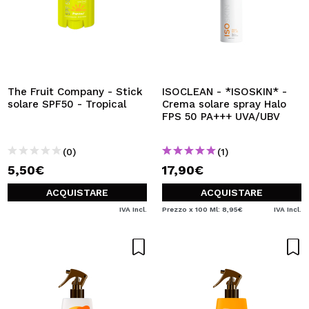
The Fruit Company - Stick
ISOCLEAN - *ISOSKIN* -
solare SPF50 - Tropical
Crema solare spray Halo
FPS 50 PA+++ UVA/UBV
(0)
(1)
5,50€
17,90€
ACQUISTARE
ACQUISTARE
IVA Incl.
Prezzo x 100 Ml: 8,95€
IVA Incl.