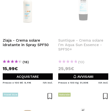
Ziaja - Crema solare
Suntique - Crema solare
idratante in Spray SPF50
I'm Aqua Sun Essence -
SPF50+
(18)
(13)
15,99€
25,95€
ACQUISTARE
AVVISAMI
Prezzo x 100 Ml: 9,41€
IVA Incl.
Prezzo x 100 Kg: 51,90€
IVA Incl.
Travel Size
Naturale