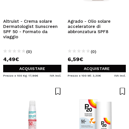
VOGLIO REGISTRARMI
Creando un account su Maquibeauty.it potrai fare i tuoi
acquisti velocemente, controllare lo stato dei tuoi ordini e
Altruist - Crema solare
Agrado - Olio solare
consultare le tue operazioni precedenti.
Dermatologist Sunscreen
acceleratore di
SPF 50 - Formato da
abbronzatura SPF8
viaggio
CREARE UN ACCOUNT
(0)
(0)
4,49€
6,59€
ACQUISTARE
ACQUISTARE
Prezzo x 100 Kg: 17,96€
IVA Incl.
Prezzo x 100 Ml: 3,30€
IVA Incl.