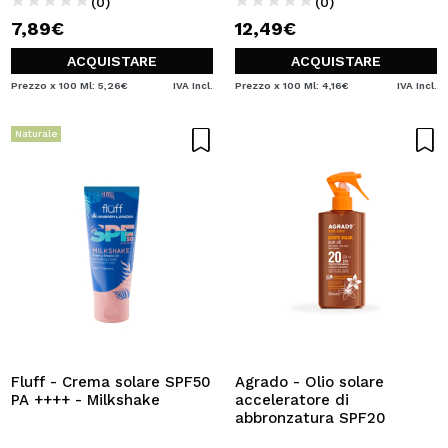
(0)
(0)
7,89€
12,49€
ACQUISTARE
ACQUISTARE
Prezzo x 100 Ml: 5,26€
IVA Incl.
Prezzo x 100 Ml: 4,16€
IVA Incl.
Naturale
Fluff - Crema solare SPF50
Agrado - Olio solare
PA ++++ - Milkshake
acceleratore di
abbronzatura SPF20