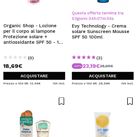
Questa offerta termina tra:
03
giorni
04
h
:
07
m
:
55
s
Organic Shop - Lozione
Evy Technology - Crema
per il corpo al lampone
solare Sunscreen Mousse
Protezione solare +
SPF 50 100ml
antiossidante SPF 50 - 150
ml
(0)
(3)
18,69€
23,19€
28,99€
-20%
ACQUISTARE
ACQUISTARE
Prezzo x 100 Ml: 12,46€
IVA Incl.
Prezzo x 100 Ml: 28,99€
IVA Incl.