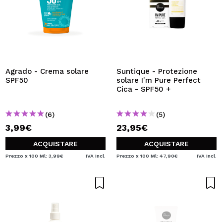
Agrado - Crema solare
Suntique - Protezione
SPF50
solare I'm Pure Perfect
Cica - SPF50 +
(6)
(5)
3,99€
23,95€
ACQUISTARE
ACQUISTARE
Prezzo x 100 Ml: 3,99€
IVA Incl.
Prezzo x 100 Ml: 47,90€
IVA Incl.