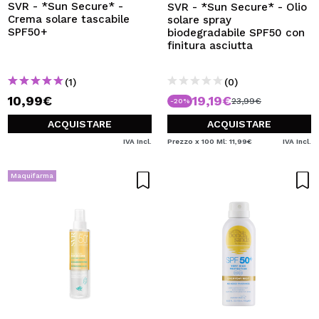
SVR - *Sun Secure* -
SVR - *Sun Secure* - Olio
Crema solare tascabile
solare spray
SPF50+
biodegradabile SPF50 con
finitura asciutta
(1)
(0)
10,99€
19,19€
23,99€
-20%
ACQUISTARE
ACQUISTARE
IVA Incl.
Prezzo x 100 Ml: 11,99€
IVA Incl.
Maquifarma