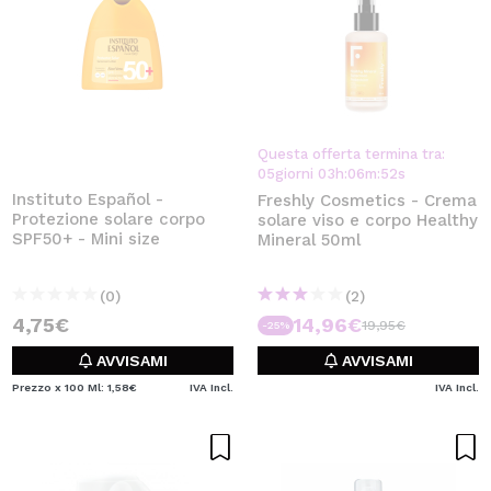
Questa offerta termina tra:
05
giorni
03
h
:
06
m
:
52
s
Instituto Español -
Freshly Cosmetics - Crema
Protezione solare corpo
solare viso e corpo Healthy
SPF50+ - Mini size
Mineral 50ml
(0)
(2)
4,75€
14,96€
19,95€
-25%
AVVISAMI
AVVISAMI
Prezzo x 100 Ml: 1,58€
IVA Incl.
IVA Incl.