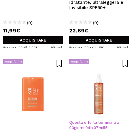
idratante, ultraleggera e
invisibile SPF50+
(0)
(0)
11,99€
22,69€
ACQUISTARE
ACQUISTARE
Prezzo x 100 Ml: 3,00€
IVA Incl.
Prezzo x 100 Kg: 11,35€
IVA Incl.
Maquifarma
Maquifarma
Questa offerta termina tra:
03
giorni
04
h
:
07
m
:
55
s