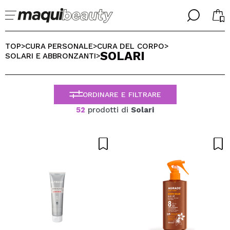
╳
╳
SELEZIONA LA TUA LINGUA
TOP
CURA PERSONALE
CURA DEL CORPO
>
>
>
SOLARI
Sono già #maquilover, ho un account
SOLARI E ABBRONZANTI
>
BENVENUTO!
ITALIANO
ESPAÑOL
ORDINARE E FILTRARE
ENGLISH
FRANCES
52
prodotti di
Solari
ALEMAN
PORTUGUESE
Ha dimenticato la password?
Non ho un account qui