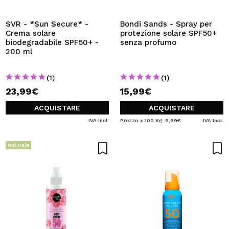
SVR - *Sun Secure* -
Bondi Sands - Spray per
Crema solare
protezione solare SPF50+
biodegradabile SPF50+ -
senza profumo
200 ml
(1)
(1)
23,99€
15,99€
ACQUISTARE
ACQUISTARE
IVA Incl.
Prezzo x 100 Kg: 9,99€
IVA Incl.
Naturale