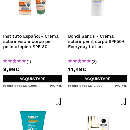
Instituto Español - Crema
Bondi Sands - Crema
solare viso e corpo per
solare per il corpo SPF50+
pelle atopica SPF 30
Everyday Lotion
(1)
(2)
8,99€
14,49€
ACQUISTARE
ACQUISTARE
Prezzo x 100 Ml: 5,99€
IVA Incl.
Prezzo x 100 Ml: 9,66€
IVA Incl.