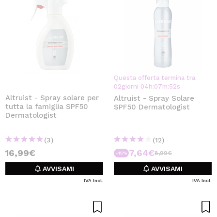
Questa offerta termina tra:
02
giorni
04
h
:
07
m
:
52
s
Altruist - Spray solare per
Altruist - Spray Solare
tutta la famiglia SPF50
SPF50 Dermatologist
Dermatologist
(3)
(12)
16,99€
7,64€
8,99€
-15%
AVVISAMI
AVVISAMI
IVA Incl.
IVA Incl.