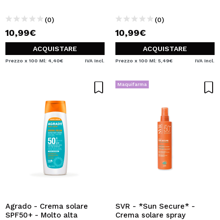
(0)
(0)
10,99€
10,99€
ACQUISTARE
ACQUISTARE
Prezzo x 100 Ml: 4,40€
IVA Incl.
Prezzo x 100 Ml: 5,49€
IVA Incl.
Maquifarma
Agrado - Crema solare
SVR - *Sun Secure* -
SPF50+ - Molto alta
Crema solare spray