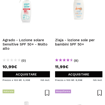
Agrado - Lozione solare
Ziaja - lozione sole per
Sensitive SPF 50+ - Molto
bambini SPF 50+
alto
(0)
(8)
10,99€
11,99€
ACQUISTARE
ACQUISTARE
Prezzo x 100 Ml: 4,40€
IVA Incl.
Prezzo x 100 Ml: 9,59€
IVA Incl.
Naturale
Maquifarma