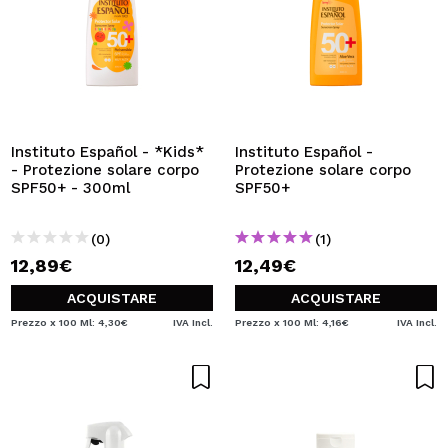
Instituto Español - *Kids*
Instituto Español -
- Protezione solare corpo
Protezione solare corpo
SPF50+ - 300ml
SPF50+
(0)
(1)
12,89€
12,49€
ACQUISTARE
ACQUISTARE
Prezzo x 100 Ml: 4,30€
IVA Incl.
Prezzo x 100 Ml: 4,16€
IVA Incl.