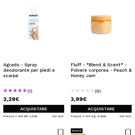
Agrado - Spray
Fluff - *Blend & Scent* -
deodorante per piedi e
Polvere corporea - Peach &
scarpe
Honey Jam
(1)
(0)
2,29€
3,99€
ACQUISTARE
ACQUISTARE
Prezzo x 100 Ml: 1,53€
IVA Incl.
Prezzo x 100 Kg: 6,65€
IVA Incl.
Novità