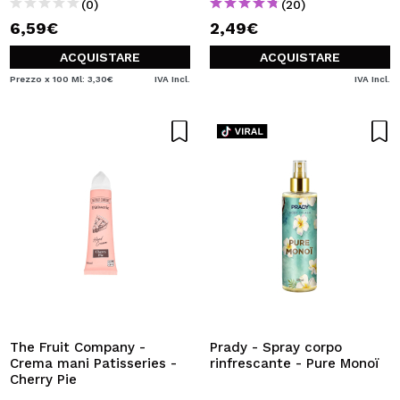
(0)
(20)
6,59€
2,49€
ACQUISTARE
ACQUISTARE
Prezzo x 100 Ml: 3,30€
IVA Incl.
IVA Incl.
The Fruit Company -
Prady - Spray corpo
Crema mani Patisseries -
rinfrescante - Pure Monoï
Cherry Pie