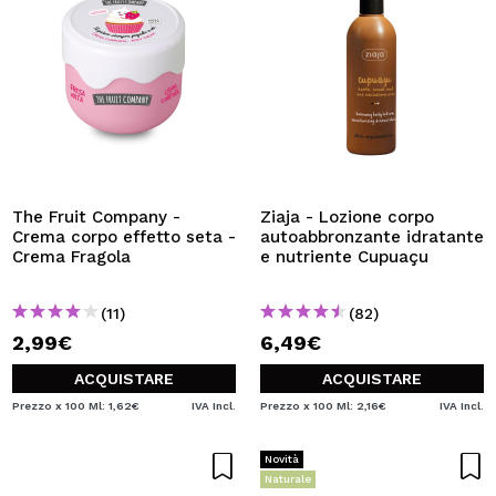
The Fruit Company -
Ziaja - Lozione corpo
Crema corpo effetto seta -
autoabbronzante idratante
Crema Fragola
e nutriente Cupuaçu
(11)
(82)
2,99€
6,49€
ACQUISTARE
ACQUISTARE
Prezzo x 100 Ml: 1,62€
IVA Incl.
Prezzo x 100 Ml: 2,16€
IVA Incl.
Novità
Naturale