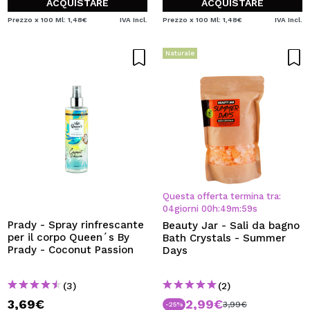
ACQUISTARE
ACQUISTARE
Prezzo x 100 Ml: 1,48€
IVA Incl.
Prezzo x 100 Ml: 1,48€
IVA Incl.
Naturale
Questa offerta termina tra:
04
giorni
00
h
:
49
m
:
59
s
Prady - Spray rinfrescante
Beauty Jar - Sali da bagno
per il corpo Queen´s By
Bath Crystals - Summer
Prady - Coconut Passion
Days
(3)
(2)
3,69€
2,99€
3,99€
-25%