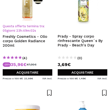
Questa offerta termina tra:
05
giorni
23
h
:
49
m
:
02
s
Prady - Spray corpo
Freshly Cosmetics - Olio
rinfrescante Queen´s By
corpo Golden Radiance
Prady - Beach's Day
200ml
(4)
(0)
35,96€
3,69€
47,95€
-25%
ACQUISTARE
ACQUISTARE
Prezzo x 100 Ml: 23,98€
IVA Incl.
Prezzo x 100 Ml: 1,48€
IVA Incl.