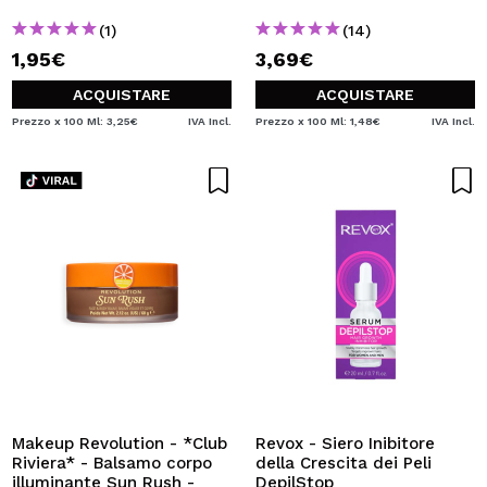
(1)
(14)
1,95€
3,69€
ACQUISTARE
ACQUISTARE
Prezzo x 100 Ml: 3,25€
IVA Incl.
Prezzo x 100 Ml: 1,48€
IVA Incl.
Makeup Revolution - *Club
Revox - Siero Inibitore
Riviera* - Balsamo corpo
della Crescita dei Peli
illuminante Sun Rush -
DepilStop