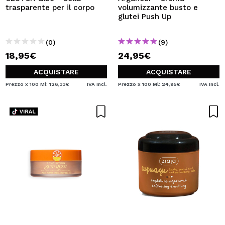
trasparente per il corpo
volumizzante busto e
glutei Push Up
(0)
(9)
18,95€
24,95€
ACQUISTARE
ACQUISTARE
Prezzo x 100 Ml: 126,33€
IVA Incl.
Prezzo x 100 Ml: 24,95€
IVA Incl.