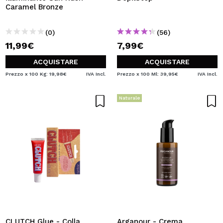
Caramel Bronze
(0)
(56)
11,99€
7,99€
ACQUISTARE
ACQUISTARE
Prezzo x 100 Kg: 19,98€
IVA Incl.
Prezzo x 100 Ml: 39,95€
IVA Incl.
Naturale
CLUTCH Glue - Colla
Arganour - Crema