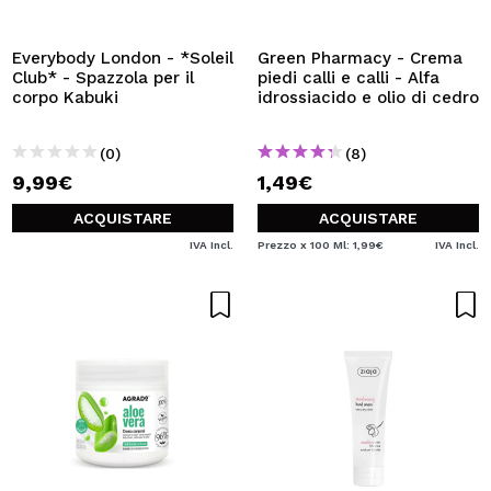
Everybody London - *Soleil
Green Pharmacy - Crema
Club* - Spazzola per il
piedi calli e calli - Alfa
corpo Kabuki
idrossiacido e olio di cedro
(0)
(8)
9,99€
1,49€
ACQUISTARE
ACQUISTARE
IVA Incl.
Prezzo x 100 Ml: 1,99€
IVA Incl.