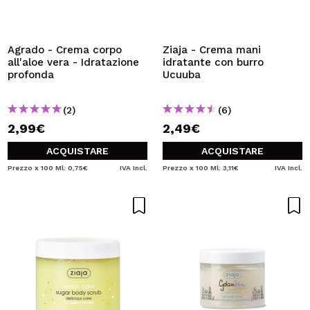
Agrado - Crema corpo
Ziaja - Crema mani
all'aloe vera - Idratazione
idratante con burro
profonda
Ucuuba
(2)
(6)
2,99€
2,49€
ACQUISTARE
ACQUISTARE
Prezzo x 100 Ml: 0,75€
IVA Incl.
Prezzo x 100 Ml: 3,11€
IVA Incl.