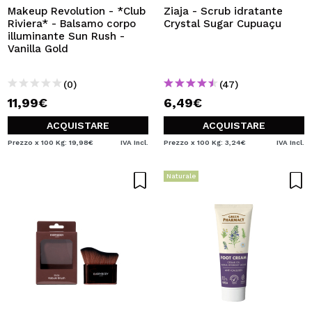
Makeup Revolution - *Club
Ziaja - Scrub idratante
Riviera* - Balsamo corpo
Crystal Sugar Cupuaçu
illuminante Sun Rush -
Vanilla Gold
(0)
(47)
11,99€
6,49€
ACQUISTARE
ACQUISTARE
Prezzo x 100 Kg: 19,98€
IVA Incl.
Prezzo x 100 Kg: 3,24€
IVA Incl.
Naturale