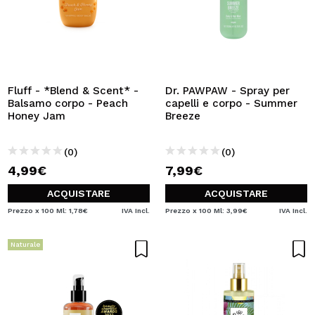
Fluff - *Blend & Scent* -
Dr. PAWPAW - Spray per
Balsamo corpo - Peach
capelli e corpo - Summer
Honey Jam
Breeze
(0)
(0)
4,99€
7,99€
ACQUISTARE
ACQUISTARE
Prezzo x 100 Ml: 1,78€
IVA Incl.
Prezzo x 100 Ml: 3,99€
IVA Incl.
Naturale