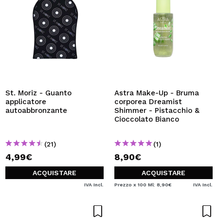
St. Moriz - Guanto
Astra Make-Up - Bruma
applicatore
corporea Dreamist
autoabbronzante
Shimmer - Pistacchio &
Cioccolato Bianco
(21)
(1)
4,99€
8,90€
ACQUISTARE
ACQUISTARE
IVA Incl.
Prezzo x 100 Ml: 8,90€
IVA Incl.