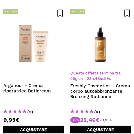
Naturale
Naturale
Questa offerta termina tra:
05
giorni
23
h
:
48
m
:
59
s
Arganour - Crema
Freshly Cosmetics - Crema
riparatrice Boticream
corpo autoabbronzante
Bronzing Radiance
(9)
(4)
9,95€
22,46€
29,95€
-25%
ACQUISTARE
ACQUISTARE