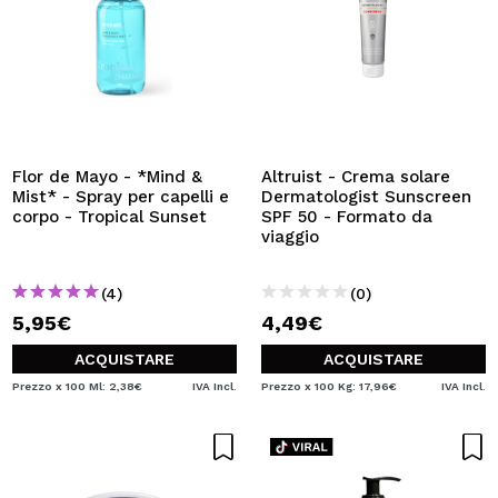
VOGLIO REGISTRARMI
Creando un account su Maquibeauty.it potrai fare i tuoi
acquisti velocemente, controllare lo stato dei tuoi ordini e
consultare le tue operazioni precedenti.
CREARE UN ACCOUNT
Flor de Mayo - *Mind &
Altruist - Crema solare
Mist* - Spray per capelli e
Dermatologist Sunscreen
corpo - Tropical Sunset
SPF 50 - Formato da
viaggio
(4)
(0)
5,95€
4,49€
ACQUISTARE
ACQUISTARE
Prezzo x 100 Ml: 2,38€
IVA Incl.
Prezzo x 100 Kg: 17,96€
IVA Incl.