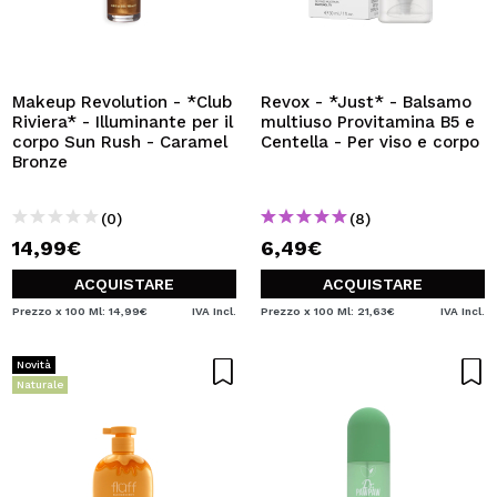
Makeup Revolution - *Club
Revox - *Just* - Balsamo
Riviera* - Illuminante per il
multiuso Provitamina B5 e
corpo Sun Rush - Caramel
Centella - Per viso e corpo
Bronze
(0)
(8)
14,99€
6,49€
ACQUISTARE
ACQUISTARE
Prezzo x 100 Ml: 14,99€
IVA Incl.
Prezzo x 100 Ml: 21,63€
IVA Incl.
Novità
Naturale