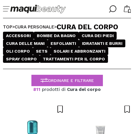
╳
╳
CURA DEL CORPO
SELEZIONA LA TUA LINGUA
TOP
CURA PERSONALE
>
>
Sono già #maquilover, ho un account
ACCESSORI
BOMBE DA BAGNO
CURA DEI PIEDI
BENVENUTO!
ITALIANO
CURA DELLE MANI
ESFOLIANTI
IDRATANTI E BURRI
ESPAÑOL
OLI CORPO
SETS
SOLARI E ABBRONZANTI
ENGLISH
SPRAY CORPO
TRATTAMENTI PER IL CORPO
FRANCES
ALEMAN
PORTUGUESE
Ha dimenticato la password?
ORDINARE E FILTRARE
811
prodotti di
Cura del corpo
Non ho un account qui