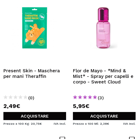
Present Skin - Maschera
Flor de Mayo - *Mind &
per mani Theraffin
Mist* - Spray per capelli e
corpo - Sweet Cloud
(0)
(3)
2,49€
5,95€
ACQUISTARE
ACQUISTARE
Prezzo x 100 Kg: 20,75€
IVA Incl.
Prezzo x 100 Ml: 2,38€
IVA Incl.