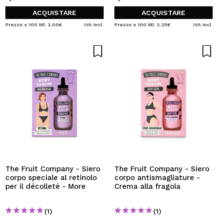
ACQUISTARE
ACQUISTARE
Prezzo x 100 Ml: 3,00€
IVA Incl.
Prezzo x 100 Ml: 3,25€
IVA Incl.
The Fruit Company - Siero
The Fruit Company - Siero
corpo speciale al retinolo
corpo antismagliature -
per il décolleté - More
Crema alla fragola
(1)
(1)