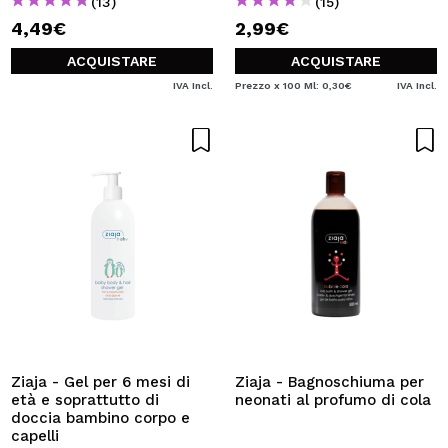
(13)
(15)
4,49€
2,99€
ACQUISTARE
ACQUISTARE
IVA Incl.
Prezzo x 100 Ml: 0,30€
IVA Incl.
Ziaja - Gel per 6 mesi di
Ziaja - Bagnoschiuma per
età e soprattutto di
neonati al profumo di cola
doccia bambino corpo e
capelli