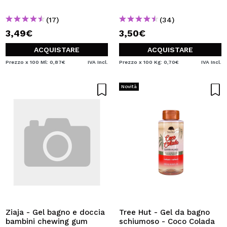
(17)
(34)
3,49€
3,50€
ACQUISTARE
ACQUISTARE
Prezzo x 100 Ml: 0,87€
IVA Incl.
Prezzo x 100 Kg: 0,70€
IVA Incl.
Novità
Ziaja - Gel bagno e doccia
Tree Hut - Gel da bagno
bambini chewing gum
schiumoso - Coco Colada