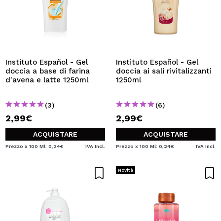
Instituto Español - Gel
Instituto Español - Gel
doccia a base di farina
doccia ai sali rivitalizzanti
d'avena e latte 1250ml
1250ml
(3)
(6)
2,99€
2,99€
ACQUISTARE
ACQUISTARE
Prezzo x 100 Ml: 0,24€
IVA Incl.
Prezzo x 100 Ml: 0,24€
IVA Incl.
Novità