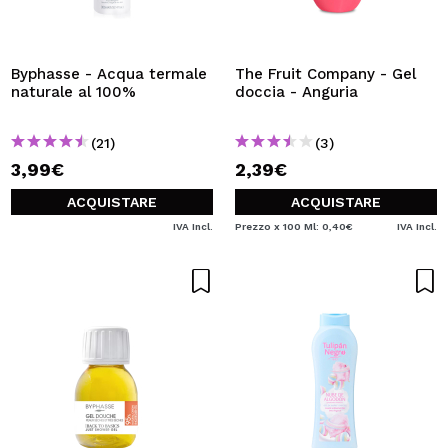
VOGLIO REGISTRARMI
Creando un account su Maquibeauty.it potrai fare i tuoi
acquisti velocemente, controllare lo stato dei tuoi ordini e
Byphasse - Acqua termale
The Fruit Company - Gel
consultare le tue operazioni precedenti.
naturale al 100%
doccia - Anguria
(21)
(3)
CREARE UN ACCOUNT
3,99€
2,39€
ACQUISTARE
ACQUISTARE
IVA Incl.
Prezzo x 100 Ml: 0,40€
IVA Incl.