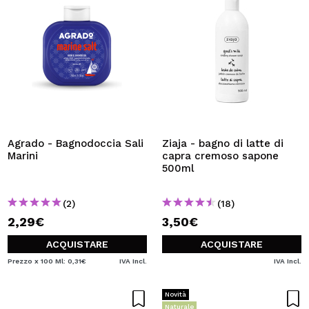
Agrado - Bagnodoccia Sali
Ziaja - bagno di latte di
Marini
capra cremoso sapone
500ml
(2)
(18)
2,29€
3,50€
ACQUISTARE
ACQUISTARE
Prezzo x 100 Ml: 0,31€
IVA Incl.
IVA Incl.
Novità
Naturale