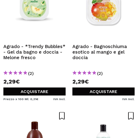
Agrado - *Trendy Bubbles*
Agrado - Bagnoschiuma
- Gel da bagno e doccia -
esotico al mango e gel
Melone fresco
doccia
(2)
(2)
2,29€
2,29€
ACQUISTARE
ACQUISTARE
Prezzo x 100 Ml: 0,31€
IVA Incl.
IVA Incl.