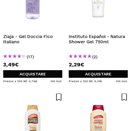
Ziaja - Gel Doccia Fico
Instituto Español - Natura
Italiano
Shower Gel 750ml
(17)
(2)
3,49€
2,29€
ACQUISTARE
ACQUISTARE
Prezzo x 100 Ml: 0,70€
IVA Incl.
Prezzo x 100 Ml: 0,31€
IVA Incl.