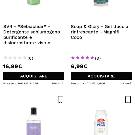
SVR - *Sebiaclear* -
Soap & Glory - Gel doccia
Detergente schiumogeno
rinfrescante - Magnifi
purificante e
Coco
disincrostante viso e
corpo - Pelli sensibili, da
miste a grasse
(0)
(3)
16,99€
6,99€
ACQUISTARE
ACQUISTARE
Prezzo x 100 Ml: 4,25€
IVA Incl.
Prezzo x 100 Ml: 1,40€
IVA Incl.