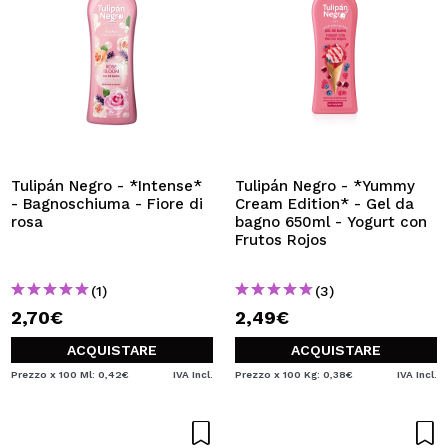
Tulipán Negro - *Intense*
Tulipán Negro - *Yummy
- Bagnoschiuma - Fiore di
Cream Edition* - Gel da
rosa
bagno 650ml - Yogurt con
Frutos Rojos
(1)
(3)
2,70€
2,49€
ACQUISTARE
ACQUISTARE
Prezzo x 100 Ml: 0,42€
IVA Incl.
Prezzo x 100 Kg: 0,38€
IVA Incl.