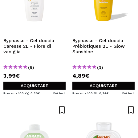
Byphasse - Gel doccia
Byphasse - Gel doccia
Caresse 2L - Fiore di
Prébiotiques 2L - Glow
vaniglia
Sunshine
(9)
(3)
3,99€
4,89€
ACQUISTARE
ACQUISTARE
Prezzo x 100 Kg: 0,20€
IVA Incl.
Prezzo x 100 Ml: 0,24€
IVA Incl.