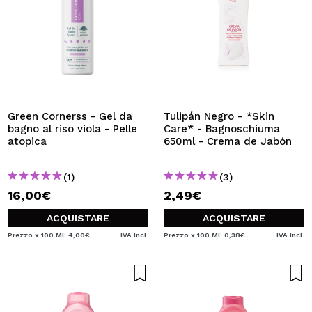
Green Cornerss - Gel da
Tulipán Negro - *Skin
bagno al riso viola - Pelle
Care* - Bagnoschiuma
atopica
650ml - Crema de Jabón
(1)
(3)
16,00€
2,49€
ACQUISTARE
ACQUISTARE
Prezzo x 100 Ml: 4,00€
IVA Incl.
Prezzo x 100 Ml: 0,38€
IVA Incl.