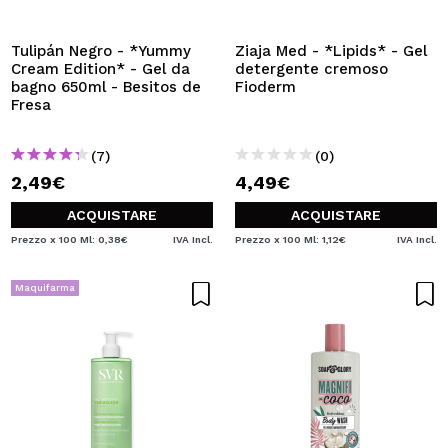
Tulipán Negro - *Yummy
Ziaja Med - *Lipids* - Gel
Cream Edition* - Gel da
detergente cremoso
bagno 650ml - Besitos de
Fioderm
Fresa
(7)
(0)
2,49€
4,49€
ACQUISTARE
ACQUISTARE
Prezzo x 100 Ml: 0,38€
IVA Incl.
Prezzo x 100 Ml: 1,12€
IVA Incl.
Maquifarma