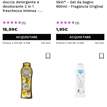
doccia detergente e
Skin* - Gel da bagno
deodorante 2 in 1
650ml - Fragancia Original
freschezza intensa -
400ml
(1)
(1)
18,99€
1,95€
ACQUISTARE
ACQUISTARE
Prezzo x 100 Ml: 4,75€
IVA Incl.
Prezzo x 100 Ml: 0,30€
IVA Incl.