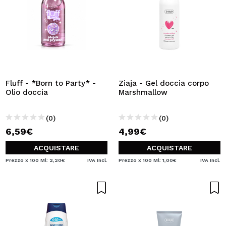
Fluff - *Born to Party* -
Ziaja - Gel doccia corpo
Olio doccia
Marshmallow
(0)
(0)
6,59€
4,99€
ACQUISTARE
ACQUISTARE
Prezzo x 100 Ml: 2,20€
IVA Incl.
Prezzo x 100 Ml: 1,00€
IVA Incl.