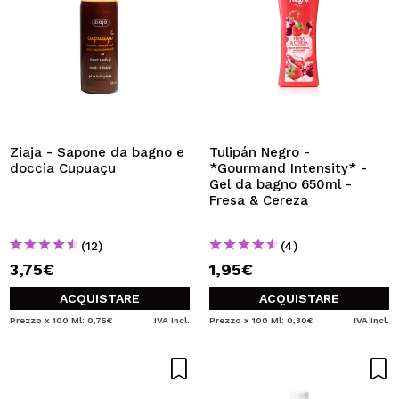
Ziaja - Sapone da bagno e
Tulipán Negro -
doccia Cupuaçu
*Gourmand Intensity* -
Gel da bagno 650ml -
Fresa & Cereza
(12)
(4)
3,75€
1,95€
ACQUISTARE
ACQUISTARE
Prezzo x 100 Ml: 0,75€
IVA Incl.
Prezzo x 100 Ml: 0,30€
IVA Incl.