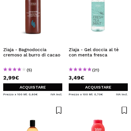
Ziaja - Bagnodoccia
Ziaja - Gel doccia al tè
cremoso al burro di cacao
con menta fresca
(5)
(21)
2,99€
3,49€
ACQUISTARE
ACQUISTARE
Prezzo x 100 Ml: 0,60€
IVA Incl.
Prezzo x 100 Ml: 0,70€
IVA Incl.