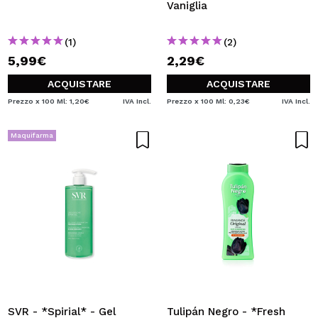
Vaniglia
(1)
(2)
5,99€
2,29€
ACQUISTARE
ACQUISTARE
Prezzo x 100 Ml: 1,20€
IVA Incl.
Prezzo x 100 Ml: 0,23€
IVA Incl.
Maquifarma
SVR - *Spirial* - Gel
Tulipán Negro - *Fresh