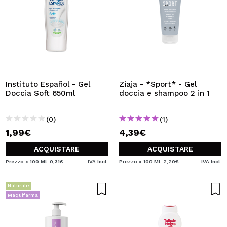
Instituto Español - Gel
Ziaja - *Sport* - Gel
Doccia Soft 650ml
doccia e shampoo 2 in 1
(0)
(1)
1,99€
4,39€
ACQUISTARE
ACQUISTARE
Prezzo x 100 Ml: 0,31€
IVA Incl.
Prezzo x 100 Ml: 2,20€
IVA Incl.
Naturale
Maquifarma