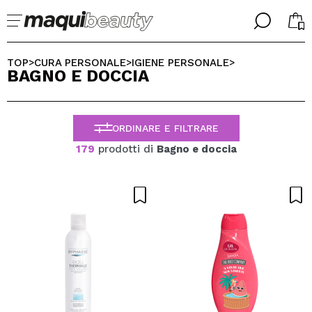
╳
╳
SELEZIONA LA TUA LINGUA
TOP
CURA PERSONALE
IGIENE PERSONALE
>
>
>
BAGNO E DOCCIA
Sono già #maquilover, ho un account
BENVENUTO!
ITALIANO
ESPAÑOL
ORDINARE E FILTRARE
ENGLISH
FRANCES
179
prodotti di
Bagno e doccia
ALEMAN
PORTUGUESE
Ha dimenticato la password?
Non ho un account qui