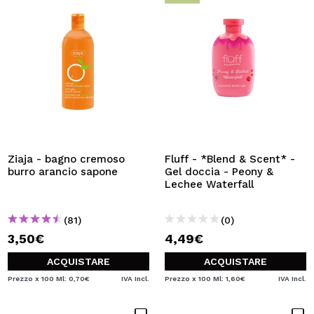
Ziaja - bagno cremoso
Fluff - *Blend & Scent* -
burro arancio sapone
Gel doccia - Peony &
Lechee Waterfall
(81)
(0)
3,50€
4,49€
ACQUISTARE
ACQUISTARE
Prezzo x 100 Ml: 0,70€
IVA Incl.
Prezzo x 100 Ml: 1,60€
IVA Incl.