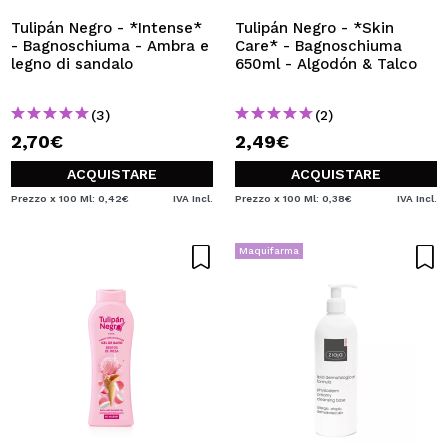
Tulipán Negro - *Intense*
Tulipán Negro - *Skin
- Bagnoschiuma - Ambra e
Care* - Bagnoschiuma
legno di sandalo
650ml - Algodón & Talco
(3)
(2)
2,70€
2,49€
ACQUISTARE
ACQUISTARE
Prezzo x 100 Ml: 0,42€
IVA Incl.
Prezzo x 100 Ml: 0,38€
IVA Incl.
Maquifarma