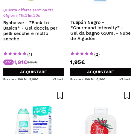
Questa offerta termina tra:
01
giorni
11
h
:
21
m
:
19
s
Tulipán Negro -
Byphasse - *Back to
*Gourmand Intensity* -
Basics* - Gel doccia per
Gel da bagno 650ml - Nube
pelli secche e molto
de Algodón
secche
(1)
(2)
1,91€
1,95€
2,39€
-20%
ACQUISTARE
ACQUISTARE
Prezzo x 100 Ml: 3,98€
IVA Incl.
Prezzo x 100 Ml: 0,30€
IVA Incl.