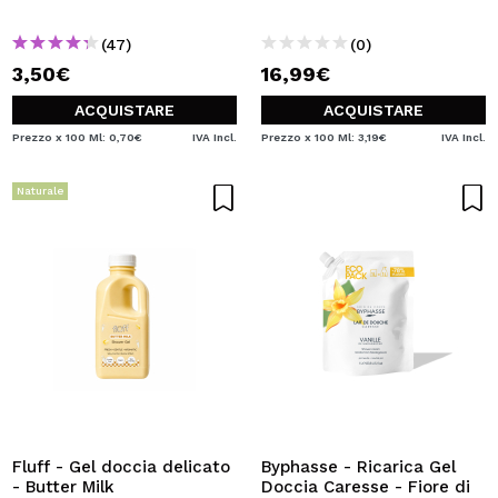
(47)
(0)
3,50€
16,99€
ACQUISTARE
ACQUISTARE
Prezzo x 100 Ml: 0,70€
IVA Incl.
Prezzo x 100 Ml: 3,19€
IVA Incl.
Naturale
Fluff - Gel doccia delicato
Byphasse - Ricarica Gel
- Butter Milk
Doccia Caresse - Fiore di