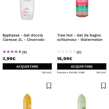
Byphasse - Gel doccia
Tree Hut - Gel da bagno
Caresse 2L - Cinorrodo
schiumoso - Watermelon
(9)
(0)
3,99€
16,99€
ACQUISTARE
ACQUISTARE
IVA Incl.
Prezzo x 100 Ml: 3,19€
IVA Incl.