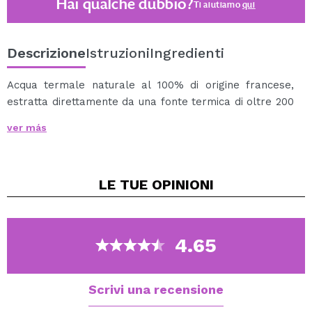
Hai qualche dubbio?
Ti aiutiamo
qui
Descrizione
Istruzioni
Ingredienti
Acqua termale naturale al 100% di origine francese,
estratta direttamente da una fonte termica di oltre 200
anni.
ver más
Mantiene la flora cutanea delle pelli più fragile,
sensibile e secca.
Aiuta soprattutto ad alleviare il rossore e la secchezza
LE TUE
OPINIONI
della pelle.
Adatto a tutti i tipi di pelle.
Tolleranza testata sotto controllo dermatologico.
4.65
Scrivi una recensione