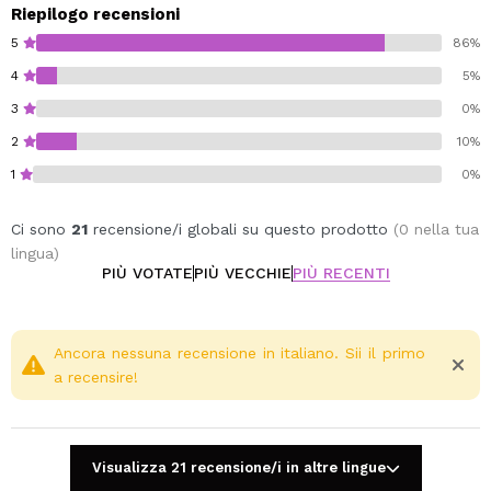
Riepilogo recensioni
5
86%
4
5%
3
0%
2
10%
1
0%
Ci sono
21
recensione/i globali su questo prodotto
(0 nella tua
lingua)
PIÙ VOTATE
PIÙ VECCHIE
PIÙ RECENTI
Ancora nessuna recensione in italiano. Sii il primo
a recensire!
Visualizza 21 recensione/i in altre lingue