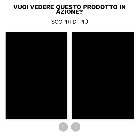
VUOI VEDERE QUESTO PRODOTTO IN
AZIONE?
SCOPRI DI PIÙ
Condividi un video o una foto
Il tuo video potrebbe essere il primo. Immaginalo...
Consiglieresti questo acquisto?
Si
No
5/5
INVIA