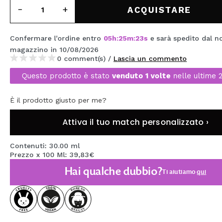
MAQUIFARMA
ACQUISTARE
KOREA ZONE
Confermare l'ordine entro
05
h
:
25
m
:
23
s
e sarà spedito dal n
TRAVEL SIZE
magazzino
in 10/08/2026
0 comment(s) /
Lascia un commento
NATURE
Questo prodotto è stato
venduto 1 volte
nelle ultime 
È il prodotto giusto per me?
SPECIALE
OUTLET
Attiva il tuo match personalizzato ›
SONO TORNATI!
Contenuti: 30.00 ml
Prezzo x 100 Ml: 39,83€
PROSSIMAMENTE
Hai qualche dubbio?
Ti aiutiamo
qui
BLOG