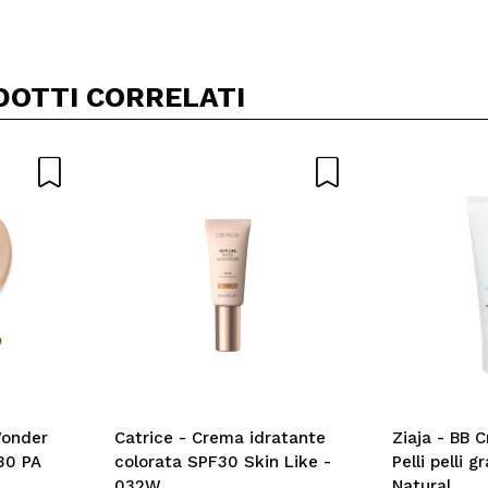
DOTTI CORRELATI
Wonder
Catrice - Crema idratante
Ziaja - BB 
30 PA
colorata SPF30 Skin Like -
Pelli pelli 
032W
Natural