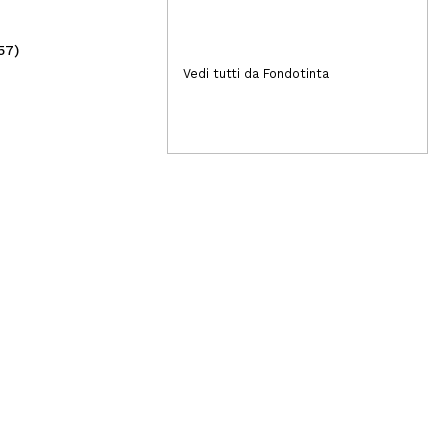
57)
(1)
3,39€
4
Vedi tutti da Fondotinta