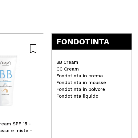
FONDOTINTA
BB Cream
CC Cream
Fondotinta in crema
Fondotinta in mousse
Technic Cosmetics -
ess
Fondotinta in polvore
Fondotinta BB Beauty Boost
col
Fondotinta liquido
- Outmeal
Cream SPF 15 -
grasse e miste -