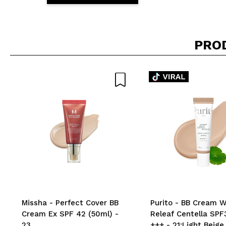
PRO
Missha - Perfect Cover BB
Purito - BB Cream 
Cream Ex SPF 42 (50ml) -
Releaf Centella SPF
23
+++ - 21:Light Beige