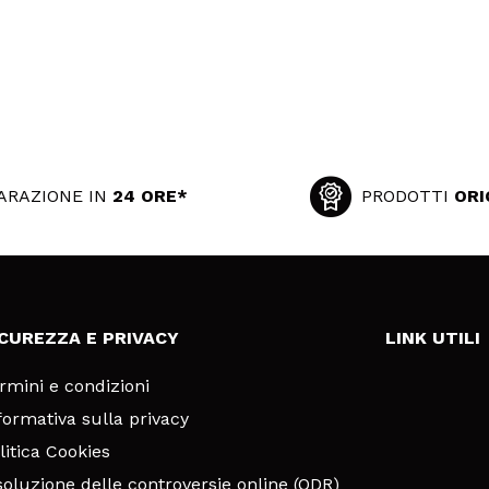
ARAZIONE IN
24 ORE*
PRODOTTI
ORI
ICUREZZA E PRIVACY
LINK UTILI
rmini e condizioni
formativa sulla privacy
litica Cookies
soluzione delle controversie online (ODR)