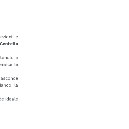
ezioni e
Centella
ntenolo e
enisce le
nasconde
ciando la
de ideale