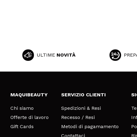
ULTIME
NOVITÀ
PREP
MAQUIBEAUTY
SERVIZIO CLIENTI
S
Chi siamo
Spedizioni & Resi
Te
Offerte di lavoro
Recesso / Resi
In
Gift Cards
Metodi di pagamamento
Po
Contattaci
Ri