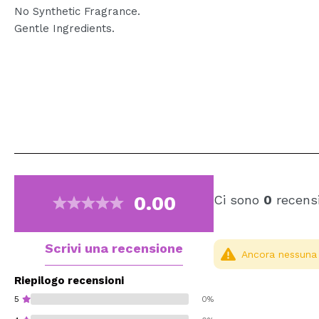
No Synthetic Fragrance.
Gentle Ingredients.
0.00
Ci sono
0
recensi
Scrivi una recensione
Ancora nessuna r
Riepilogo recensioni
5
0%