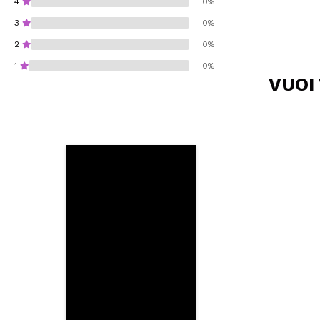
4
0%
3
0%
2
0%
1
0%
VUOI
Consiglieresti ques
INVI