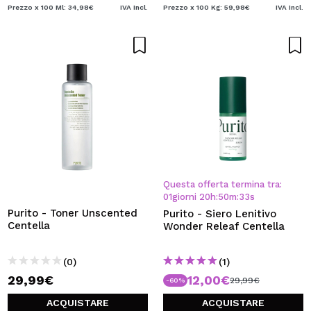
Prezzo x 100 Ml: 34,98€
IVA Incl.
Prezzo x 100 Kg: 59,98€
IVA Incl.
Questa offerta termina tra:
01
giorni
20
h
:
50
m
:
33
s
Purito - Toner Unscented
Purito - Siero Lenitivo
Centella
Wonder Releaf Centella
(0)
(1)
29,99€
12,00€
29,99€
-60%
ACQUISTARE
ACQUISTARE