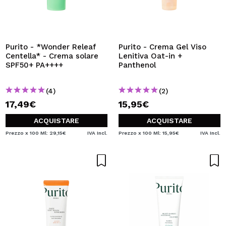
Purito - *Wonder Releaf
Purito - Crema Gel Viso
Centella* - Crema solare
Lenitiva Oat-in +
SPF50+ PA++++
Panthenol
(4)
(2)
17,49€
15,95€
ACQUISTARE
ACQUISTARE
Prezzo x 100 Ml: 29,15€
IVA Incl.
Prezzo x 100 Ml: 15,95€
IVA Incl.