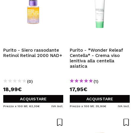
Purito - Siero rassodante
Purito - *Wonder Releaf
Retinol Retinal 2000 NAD+
Centella* - Crema viso
lenitiva alla centella
asiatica
(0)
(1)
18,99€
17,95€
ACQUISTARE
ACQUISTARE
Prezzo x 100 Ml: 63,30€
IVA Incl.
Prezzo x 100 Ml: 35,90€
IVA Incl.