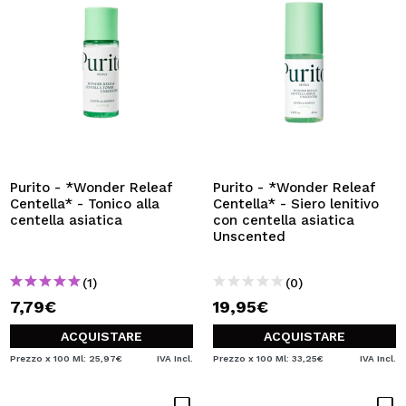
Purito - *Wonder Releaf
Purito - *Wonder Releaf
Centella* - Tonico alla
Centella* - Siero lenitivo
centella asiatica
con centella asiatica
Unscented
(1)
(0)
7,79€
19,95€
ACQUISTARE
ACQUISTARE
Prezzo x 100 Ml: 25,97€
IVA Incl.
Prezzo x 100 Ml: 33,25€
IVA Incl.