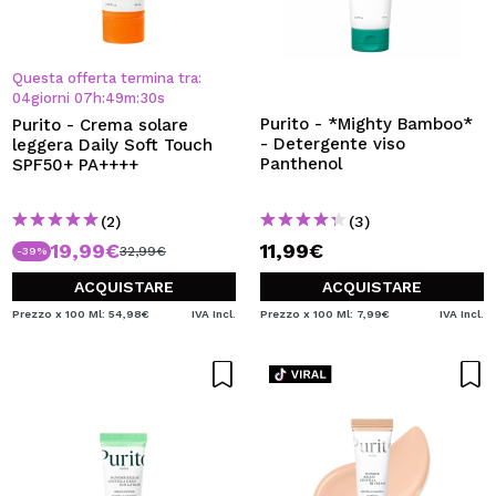
Questa offerta termina tra:
04
giorni
07
h
:
49
m
:
29
s
Purito - *Mighty Bamboo*
Purito - Crema solare
- Detergente viso
leggera Daily Soft Touch
Panthenol
SPF50+ PA++++
(2)
(3)
19,99€
11,99€
32,99€
-39%
ACQUISTARE
ACQUISTARE
Prezzo x 100 Ml: 54,98€
IVA Incl.
Prezzo x 100 Ml: 7,99€
IVA Incl.