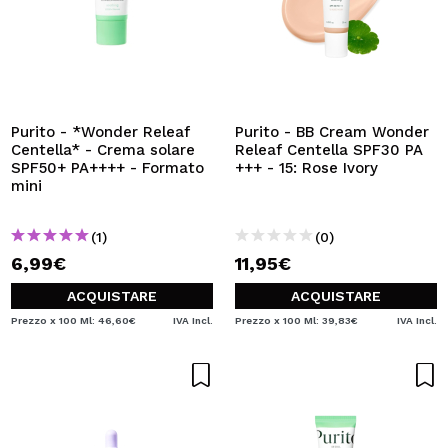
Purito - *Wonder Releaf
Purito - BB Cream Wonder
Centella* - Crema solare
Releaf Centella SPF30 PA
SPF50+ PA++++ - Formato
+++ - 15: Rose Ivory
mini
(1)
(0)
6,99€
11,95€
ACQUISTARE
ACQUISTARE
Prezzo x 100 Ml: 46,60€
IVA Incl.
Prezzo x 100 Ml: 39,83€
IVA Incl.