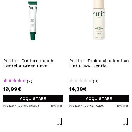
Purito - Contorno occhi
Purito - Tonico viso lenitivo
Centella Green Level
Oat PDRN Gentle
(2)
(0)
19,99€
14,39€
ACQUISTARE
ACQUISTARE
Prezzo x 100 Ml: 66,63€
IVA Incl.
Prezzo x 100 Kg: 7,20€
IVA Incl.