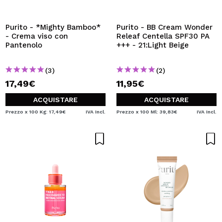
VOGLIO REGISTRARMI
Creando un account su Maquibeauty.it potrai fare i tuoi
Purito - *Mighty Bamboo*
Purito - BB Cream Wonder
acquisti velocemente, controllare lo stato dei tuoi ordini e
- Crema viso con
Releaf Centella SPF30 PA
consultare le tue operazioni precedenti.
Pantenolo
+++ - 21:Light Beige
(3)
(2)
CREARE UN ACCOUNT
17,49€
11,95€
ACQUISTARE
ACQUISTARE
Prezzo x 100 Kg: 17,49€
IVA Incl.
Prezzo x 100 Ml: 39,83€
IVA Incl.