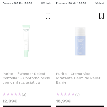
Prezzo x 100 Kg: 14,99€
IVA Incl.
Prezzo x 100 Ml: 49,98€
IVA Incl.
Purito - *Wonder Releaf
Purito - Crema viso
Centella* - Contorno occhi
idratante Dermide Relief
con centella asiatica
Barrier
(3)
(2)
12,89€
18,99€