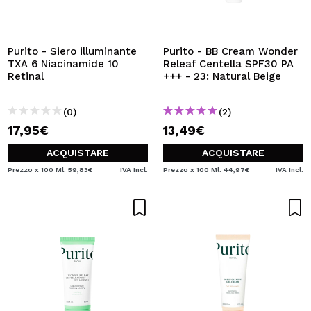
Purito - Siero illuminante
Purito - BB Cream Wonder
TXA 6 Niacinamide 10
Releaf Centella SPF30 PA
Retinal
+++ - 23: Natural Beige
(0)
(2)
17,95€
13,49€
ACQUISTARE
ACQUISTARE
Prezzo x 100 Ml: 59,83€
IVA Incl.
Prezzo x 100 Ml: 44,97€
IVA Incl.