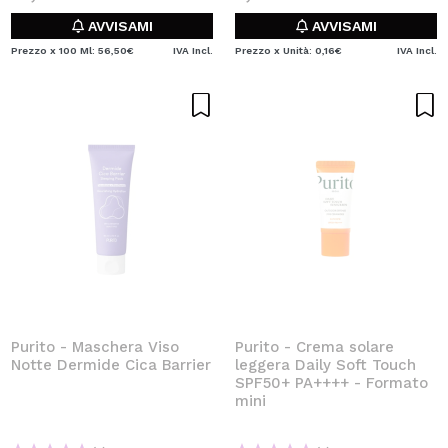
AVVISAMI
AVVISAMI
Prezzo x 100 Ml: 56,50€
IVA Incl.
Prezzo x Unità: 0,16€
IVA Incl.
Purito - Maschera Viso
Purito - Crema solare
Notte Dermide Cica Barrier
leggera Daily Soft Touch
SPF50+ PA++++ - Formato
mini