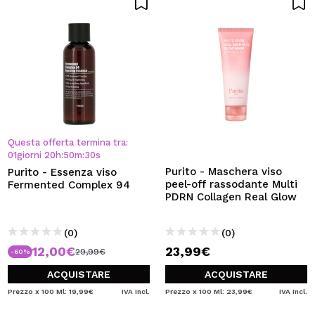
Questa offerta termina tra:
01
giorni
20
h
:
50
m
:
29
s
Purito - Maschera viso
Purito - Essenza viso
peel-off rassodante Multi
Fermented Complex 94
PDRN Collagen Real Glow
(0)
(0)
12,00€
23,99€
29,99€
-60%
ACQUISTARE
ACQUISTARE
Prezzo x 100 Ml: 19,99€
IVA Incl.
Prezzo x 100 Ml: 23,99€
IVA Incl.