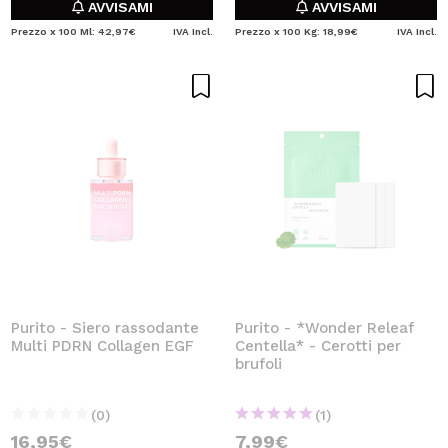
AVVISAMI
AVVISAMI
Prezzo x 100 Ml: 42,97€
IVA Incl.
Prezzo x 100 Kg: 18,99€
IVA Incl.
Purito - Siero rassodante
Purito - *Wonder Releaf
Multi PDRN Collagen EGF
Centella* - Cerotti per
brufoli
(0)
(1)
16,95€
7,99€