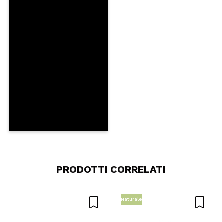
Condividi un video o una foto
Il tuo video potrebbe essere il primo. Immaginalo...
Consiglieresti questo acquisto?
Si
No
5/5
INVIA
PRODOTTI CORRELATI
Naturale