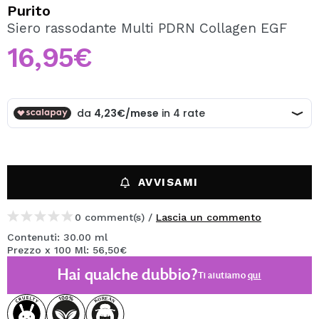
VOGLIO REGISTRARMI
Purito
Siero rassodante Multi PDRN Collagen EGF
Creando un account su Maquibeauty.it potrai fare i tuoi
acquisti velocemente, controllare lo stato dei tuoi ordini e
16,95€
consultare le tue operazioni precedenti.
CREARE UN ACCOUNT
AVVISAMI
0 comment(s) /
Lascia un commento
Contenuti: 30.00 ml
Prezzo x 100 Ml: 56,50€
Hai qualche dubbio?
Ti aiutiamo
qui