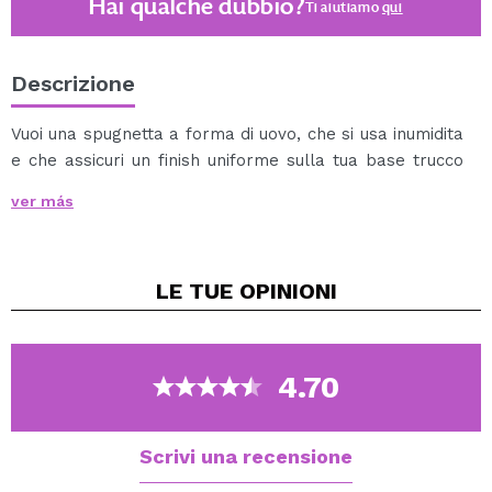
Hai qualche dubbio?
Ti aiutiamo
qui
Descrizione
Vuoi una spugnetta a forma di uovo, che si usa inumidita
e che assicuri un finish uniforme sulla tua base trucco
con un'applicazione perfetta?
ver más
Con la spugna CORAZONA puoi realizzarlo.
Non dimenticare di lavarlo con acqua e il tuo sapone
preferito dopo l'uso e lasciarlo asciugare all'aria;)
LE TUE
OPINIONI
4.70
Scrivi una recensione