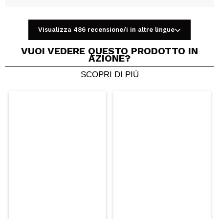
Visualizza 486 recensione/i in altre lingue
Condividi un video o una foto
VUOI VEDERE QUESTO PRODOTTO IN
Il tuo video potrebbe essere il primo. Immaginalo...
AZIONE?
SCOPRI DI PIÙ
Consiglieresti questo acquisto?
Si
No
5/5
INVIA