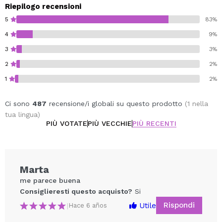
Riepilogo recensioni
5
83%
4
9%
3
3%
2
2%
1
2%
Ci sono
487
recensione/i globali su questo prodotto
(1 nella
tua lingua)
PIÙ VOTATE
PIÙ VECCHIE
PIÙ RECENTI
Marta
me parece buena
Consiglieresti questo acquisto?
Si
Rispondi
Utile
|
Hace 6 años