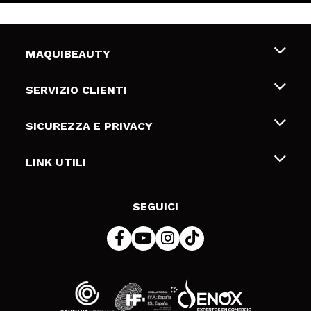
MAQUIBEAUTY
Chi siamo
SERVIZIO CLIENTI
Offerte di lavoro
Spedizioni & Resi
SICUREZZA E PRIVACY
Gift Cards
Recesso / Resi
Termini e condizioni
LINK UTILI
Metodi di pagamamento
Informativa sulla privacy
Contattaci
Politica Cookies
SEGUICI
Risoluzione delle controversie online (ODR)