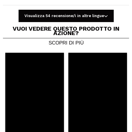
Visualizza 54 recensione/i in altre lingue
VUOI VEDERE QUESTO PRODOTTO IN
AZIONE?
SCOPRI DI PIÙ
Condividi un video o una foto
Il tuo video potrebbe essere il primo. Immaginalo...
Consiglieresti questo acquisto?
Si
No
5/5
INVIA