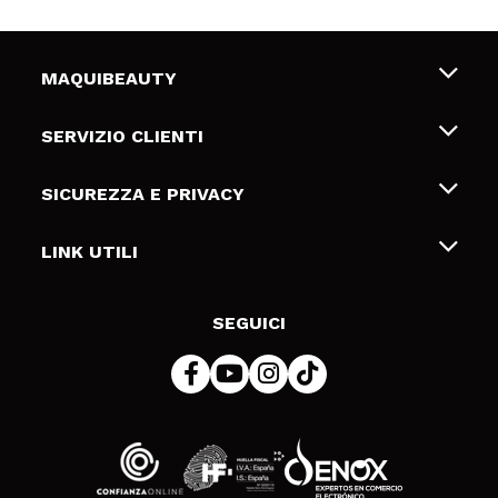
MAQUIBEAUTY
Chi siamo
SERVIZIO CLIENTI
Offerte di lavoro
Spedizioni & Resi
SICUREZZA E PRIVACY
Gift Cards
Recesso / Resi
Termini e condizioni
LINK UTILI
Metodi di pagamamento
Informativa sulla privacy
Contattaci
Politica Cookies
SEGUICI
Risoluzione delle controversie online (ODR)