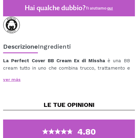
Hai qualche dubbio?
Ti aiutiamo
qui
Descrizione
Ingredienti
La
Perfect Cover BB Cream Ex di Missha
è una BB
cream tutto in uno che combina trucco, trattamento e
protezione solare in un unico gesto.
ver más
Ideale per semplificare la tua routine quotidiana,
funziona come primer, base per il trucco, correttore e
protezione solare, lasciando la pelle più uniforme e
LE TUE
OPINIONI
curata.
La sua formula offre una copertura naturale e
modulabile, perfetta per nascondere imperfezioni,
rossori e discromie senza appesantire la pelle o creare
4.80
un effetto maschera.