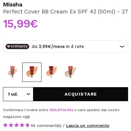
VOGLIO REGISTRARMI
Missha
Perfect Cover BB Cream Ex SPF 42 (50ml) - 27
Creando un account su Maquibeauty.it potrai fare i tuoi
acquisti velocemente, controllare lo stato dei tuoi ordini e
15,99€
consultare le tue operazioni precedenti.
CREARE UN ACCOUNT
ACQUISTARE
Confermare l'ordine entro
05
h
:
37
m
:
14
s
e sarà spedito dal nostro
magazzino
oggi
55 comment(s) /
Lascia un commento