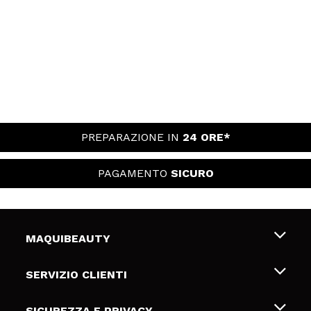
PREPARAZIONE IN
24 ORE*
PAGAMENTO
SICURO
MAQUIBEAUTY
Chi siamo
SERVIZIO CLIENTI
Offerte di lavoro
Spedizioni & Resi
SICUREZZA E PRIVACY
Gift Cards