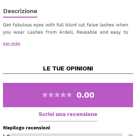
Descrizione
Get fabulous eyes with full blunt cut false lashes when
you wear Lashes from Ardell. Reusable and easy to
apply, Lashes are comfortable to wear and made of
ver más
100% human hair.
Fashion Lashes, Ardell’s most popular lashes, are the
convenient way to achieve long, flirty lashes, making
LE TUE
OPINIONI
the most of your gorgeous eyes.
0.00
Scrivi una recensione
Riepilogo recensioni
5
0%