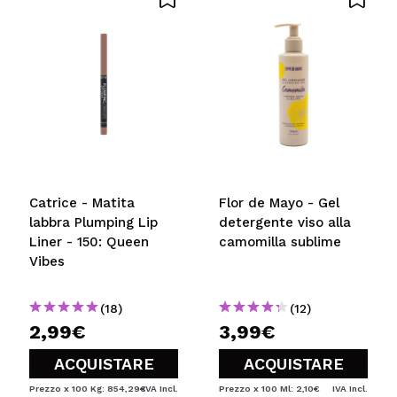
Condividi un video o una foto
Il tuo video potrebbe essere il primo. Immaginalo...
Consiglieresti questo acquisto?
Si
No
5/5
INVIA
Catrice - Matita
Flor de Mayo - Gel
labbra Plumping Lip
detergente viso alla
Liner - 150: Queen
camomilla sublime
Vibes
(18)
(12)
2,99€
3,99€
ACQUISTARE
ACQUISTARE
Prezzo x 100 Kg: 854,29€
IVA Incl.
Prezzo x 100 Ml: 2,10€
IVA Incl.