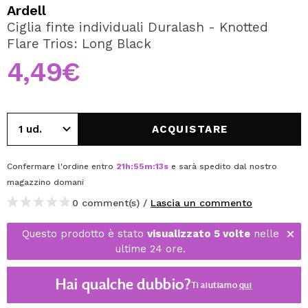
VOGLIO REGISTRARMI
Ardell
Ciglia finte individuali Duralash - Knotted
Creando un account su Maquibeauty.it potrai fare i tuoi
Flare Trios: Long Black
acquisti velocemente, controllare lo stato dei tuoi ordini e
consultare le tue operazioni precedenti.
4,49€
CREARE UN ACCOUNT
ACQUISTARE
Confermare l'ordine entro
21
h
:
55
m
:
13
s
e sarà spedito dal nostro
magazzino
domani
0 comment(s) /
Lascia un commento
Questo prodotto è stato
visualizzato 5 volte
nelle
ultime 24 ore.
Hai qualche dubbio?
Ti aiutiamo
qui