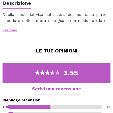
Descrizione
Depila i peli del viso nella zona del mento, la parte
superiore delle labbra e le guance in modo rapido e
comodo.
ver más
Detergi l'area da depilare e asciugala.
Passa la pinza verso l'alto con delicatezza in modo
che la spirale ruoti, mantieni la pelle distesa per
LE TUE
OPINIONI
ottenere migliori risultati.
Applica l'acqua micellare o il tuo prodotto abituale
per calmare la zona depilata. Può apparire un
leggero arrossamento che scomparirà dopo pochi
3.55
istanti.
Disinfetta la spirale dopo ogni uso.
NOTA: il colore può variare.
Scrivi una recensione
Riepilogo recensioni
5
45%