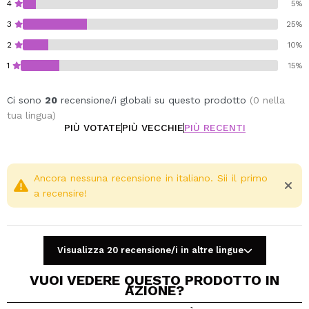
4
5%
3
25%
2
10%
1
15%
Ci sono
20
recensione/i globali su questo prodotto
(0 nella
tua lingua)
PIÙ VOTATE
PIÙ VECCHIE
PIÙ RECENTI
Ancora nessuna recensione in italiano. Sii il primo
a recensire!
Visualizza 20 recensione/i in altre lingue
VUOI VEDERE QUESTO PRODOTTO IN
AZIONE?