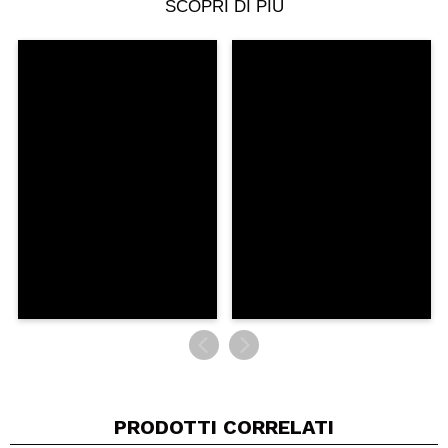
SCOPRI DI PIÙ
Condividi un video o una foto
Il tuo video potrebbe essere il primo. Immaginalo...
Consiglieresti questo acquisto?
Si
No
5/5
INVIA
PRODOTTI CORRELATI