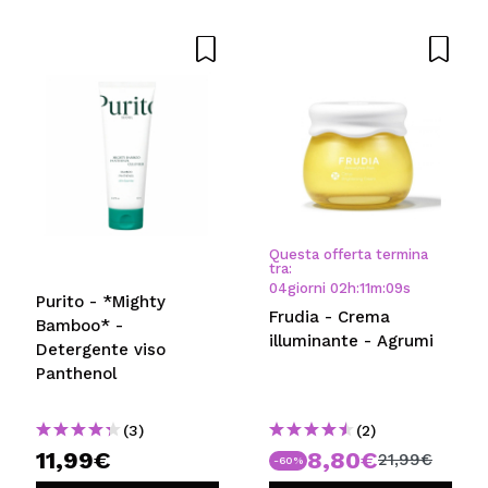
Questa offerta termina
tra:
04
giorni
02
h
:
11
m
:
09
s
Purito - *Mighty
Frudia - Crema
Bamboo* -
illuminante - Agrumi
Detergente viso
Panthenol
(3)
(2)
11,99€
8,80€
21,99€
-60%