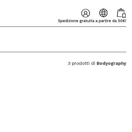
Spedizione gratuita a partire da 50€!
╳
╳
3
prodotti di
Bodyography
Lúcia Fátima
Raquel
ui
one veloce e ottimo
Bueno - Respuesta -
Ya es la segunda vez q
O REGISTRARMI
AÑOL
ENGLISH
FRANCES
ALEMAN
PORTUGUESE
ggio. La palette è
Muchas gracias por tu
tengo una mala experi
te come pensavo,
valoración y confianza!
por parte de la mensaje
riventi e r...
En este caso el p...
aquibeauty.it potrai fare i tuoi acquisti
e lo stato dei tuoi ordini e consultare le tue