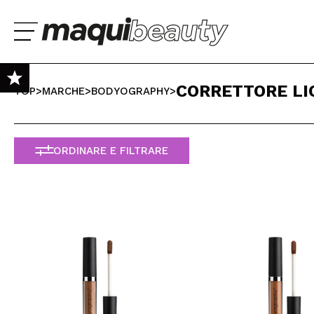
CORRETTORE LI
TOP
>
MARCHE
>
BODYOGRAPHY
>
NEW
PROMOS
ORDINARE E FILTRARE
es
Lúcia Fátima
Raquel
MARCHE
Sono già #maquilover, ho un account
SELEZIONA LA T
izione veloce e ottimo
Bueno - Respuesta -
Ya es la segunda v
BENVENUTO!
SKIN TEST GRATUITO
llaggio. La palette è
Muchas gracias por tu
tengo una mala exp
gante come pensavo,
valoración y confianza!
por parte de la mens
i scriventi e r...
En este caso el p...
TRUCCO
CAPELLI
Ha dimenticato la password?
CURA PERSONALE