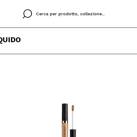
QUIDO
Cristina
Antonia
Ines
Non ho un account q
UA LINGUA
ez que
Buena experiencia
Muy bien
Spedizi
VOGLI
ITALIANO
ESP
eriencia
imballa
ajería.
elegan
colori sc
Creando un account su M
velocemente, controllar
operazioni precedenti.