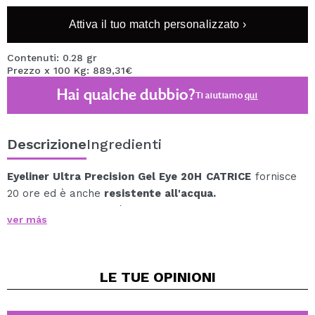
Attiva il tuo match personalizzato ›
Contenuti: 0.28 gr
Prezzo x 100 Kg: 889,31€
Hai qualche dubbio?
Ti aiutiamo
qui
Descrizione
Ingredienti
Eyeliner Ultra Precision Gel Eye 20H
CATRICE
fornisce
20 ore ed è anche
resistente
all'acqua.
Questo rivestimento è
retrattile
e la sua punta da 2
ver más
mm è perfetta per l'applicazione di precisione.
La sua
texture in gel
è molto morbida e impermeabile,
così potrai tenerla perfettamente per ore, anche in
LE TUE
OPINIONI
condizioni di bagnato o sott'acqua.
Con l'
eyeliner
Ultra Precision Gel Eye 20H
otterrai
un'elevata pigmentazione in una sola passata.