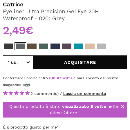
VOGLIO REGISTRARMI
Catrice
Eyeliner Ultra Precision Gel Eye 20H
Creando un account su Maquibeauty.it potrai fare i tuoi
Waterproof - 020: Grey
acquisti velocemente, controllare lo stato dei tuoi ordini e
consultare le tue operazioni precedenti.
2,49€
CREARE UN ACCOUNT
ACQUISTARE
Confermare l'ordine entro
01
h
:
47
m
:
35
s
e sarà spedito dal nostro
magazzino
oggi
2 comment(s) /
Lascia un commento
Questo prodotto è stato
visualizzato 8 volte
nelle
ultime 24 ore.
È il prodotto giusto per me?