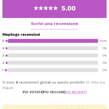
È disponibile in diverse tonalità in modo da poterle
5.00
abbinare a tutti i tuoi look.
Vegan.
Scrivi una recensione
Riepilogo recensioni
5
100%
4
0%
3
0%
2
0%
1
0%
Ci sono
2
recensione/i globali su questo prodotto
(0 nella tua
lingua)
PIÙ VOTATE
PIÙ VECCHIE
PIÙ RECENTI