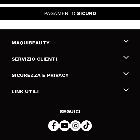
PAGAMENTO
SICURO
MAQUIBEAUTY
Chi siamo
SERVIZIO CLIENTI
Offerte di lavoro
Spedizioni & Resi
SICUREZZA E PRIVACY
Gift Cards
Recesso / Resi
Termini e condizioni
LINK UTILI
Metodi di pagamamento
Informativa sulla privacy
Contattaci
Politica Cookies
SEGUICI
Risoluzione delle controversie online (ODR)