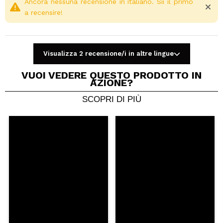
Ancora nessuna recensione in italiano. Sii il primo
a recensire!
Visualizza 2 recensione/i in altre lingue
VUOI VEDERE QUESTO PRODOTTO IN
AZIONE?
SCOPRI DI PIÙ
Condividi un video o una foto
Il tuo video potrebbe essere il primo. Immaginalo...
Consiglieresti questo acquisto?
Si
No
5/5
INVIA