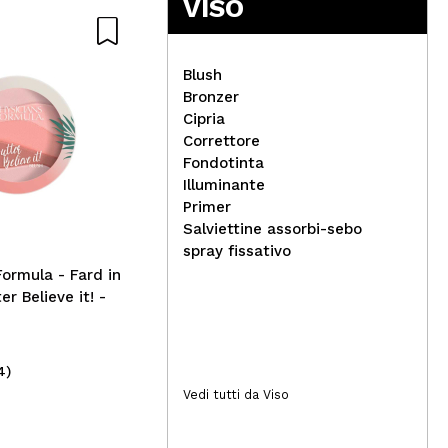
VISO
Blush
Bronzer
Cipria
Correttore
Rimmel London - Correttore
Fondotinta
The Multi-Tasker - 050:
Rea
Illuminante
Sand
pen
Primer
acc
Salviettine assorbi-sebo
Bea
spray fissativo
Formula - Fard in
er Believe it! -
4)
(2)
7,95€
16
Vedi tutti da Viso