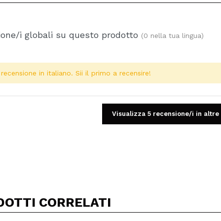
one/i globali su questo prodotto
(0 nella tua lingua)
ecensione in italiano. Sii il primo a recensire!
Visualizza 5 recensione/i in altre
Condividi un video o una foto
Il tuo video potrebbe essere il primo. Immaginalo...
DOTTI CORRELATI
5/
to acquisto?
Si
No