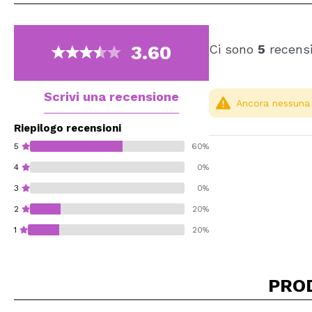
3.60
Ci sono
5
recensi
Scrivi una recensione
Ancora nessuna r
Riepilogo recensioni
5
60%
4
0%
3
0%
2
20%
1
20%
PRO
Consiglieresti ques