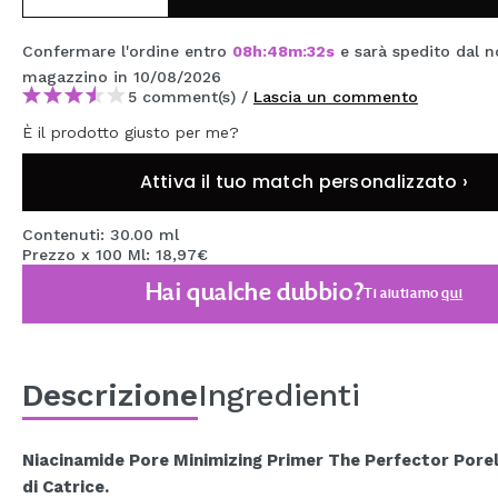
MAQUIFARMA
Confermare l'ordine entro
08
h
:
48
m
:
31
s
e sarà spedito dal n
KOREA ZONE
magazzino
in 10/08/2026
5 comment(s) /
Lascia un commento
TRAVEL SIZE
È il prodotto giusto per me?
NATURE
Attiva il tuo match personalizzato ›
SPECIALE
Contenuti: 30.00 ml
Prezzo x 100 Ml: 18,97€
OUTLET
Hai qualche dubbio?
Ti aiutiamo
qui
SONO TORNATI!
PROSSIMAMENTE
Descrizione
Ingredienti
BLOG
Niacinamide Pore Minimizing Primer The Perfector Porel
di Catrice.