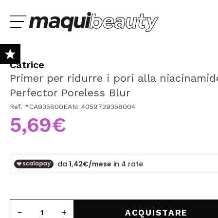
Catrice
NEW
Primer per ridurre i pori alla niacinami
Perfector Poreless Blur
PROMOS
Ref. *CA935800
EAN: 4059729358004
es
Lúcia Fátima
Raquel
MARCHE
5,69€
Sono già #maquilover, ho un account
SELEZIONA LA T
izione veloce e ottimo
Bueno - Respuesta -
Ya es la segunda v
BENVENUTO!
SKIN TEST GRATUITO
llaggio. La palette è
Muchas gracias por tu
tengo una mala exp
gante come pensavo,
valoración y confianza!
por parte de la mens
i scriventi e r...
En este caso el p...
TRUCCO
CAPELLI
Ha dimenticato la password?
CURA PERSONALE
ACQUISTARE