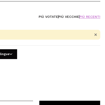
PIÙ VOTATE
PIÙ VECCHIE
PIÙ RECENTI
 lingue
5