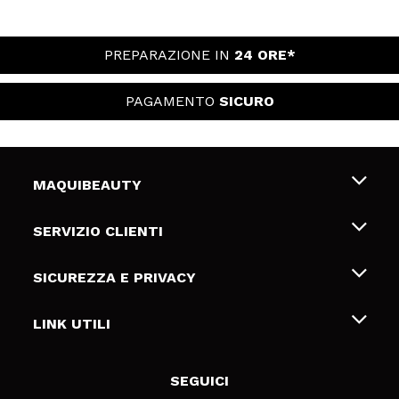
PREPARAZIONE IN
24 ORE*
PAGAMENTO
SICURO
MAQUIBEAUTY
Chi siamo
SERVIZIO CLIENTI
Offerte di lavoro
Spedizioni & Resi
SICUREZZA E PRIVACY
Gift Cards
Recesso / Resi
Termini e condizioni
LINK UTILI
Metodi di pagamamento
Informativa sulla privacy
Contattaci
Politica Cookies
SEGUICI
Risoluzione delle controversie online (ODR)