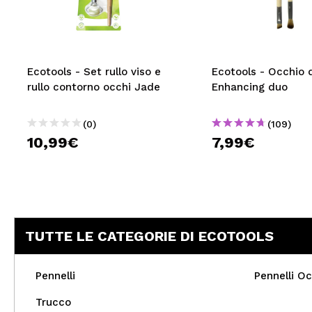
MAQUIFARMA
KOREA ZONE
TRAVEL SIZE
Ecotools - Set rullo viso e
Ecotools - Occhio 
rullo contorno occhi Jade
Enhancing duo
NATURE
(0)
(109)
10,99€
7,99€
SPECIALE
OUTLET
SONO TORNATI!
PROSSIMAMENTE
TUTTE LE CATEGORIE DI ECOTOOLS
BLOG
Pennelli
Pennelli Oc
Trucco