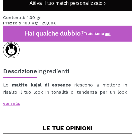
Attiva il tuo match personalizzato ›
Contenuti: 1.00 gr
Prezzo x 100 Kg: 129,00€
Hai qualche dubbio?
Ti aiutiamo
qui
Descrizione
Ingredienti
Le
matite kajal di essence
riescono a mettere in
risalto il tuo look in tonalità di tendenza per un look
assolutamente unico.
ver más
Queste matite sono facili da applicare grazie alla loro
formula liscia e di lunga durata.
Con le sue sfumature di tendenza, la matita Kajal
LE TUE
OPINIONI
realizza un trucco occhi colorato.