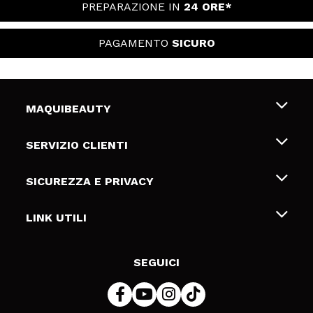
PREPARAZIONE IN
24 ORE*
PAGAMENTO
SICURO
MAQUIBEAUTY
Chi siamo
SERVIZIO CLIENTI
Offerte di lavoro
Spedizioni & Resi
SICUREZZA E PRIVACY
Gift Cards
Recesso / Resi
Termini e condizioni
LINK UTILI
Metodi di pagamamento
Informativa sulla privacy
Contattaci
Politica Cookies
SEGUICI
Risoluzione delle controversie online (ODR)