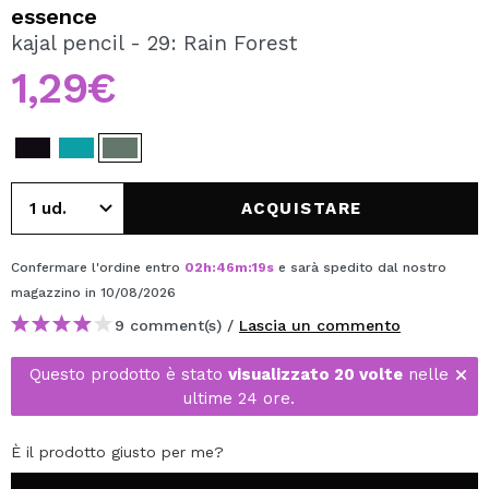
VOGLIO REGISTRARMI
essence
kajal pencil - 29: Rain Forest
Creando un account su Maquibeauty.it potrai fare i tuoi
acquisti velocemente, controllare lo stato dei tuoi ordini e
1,29€
consultare le tue operazioni precedenti.
CREARE UN ACCOUNT
ACQUISTARE
Confermare l'ordine entro
02
h
:
46
m
:
18
s
e sarà spedito dal nostro
magazzino
in 10/08/2026
9 comment(s) /
Lascia un commento
Questo prodotto è stato
visualizzato 20 volte
nelle
ultime 24 ore.
È il prodotto giusto per me?