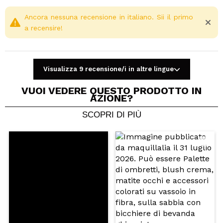
Ancora nessuna recensione in italiano. Sii il primo
a recensire!
Visualizza 9 recensione/i in altre lingue
VUOI VEDERE QUESTO PRODOTTO IN
AZIONE?
SCOPRI DI PIÙ
Condividi un video o una foto
Il tuo video potrebbe essere il primo. Immaginalo...
Consiglieresti questo acquisto?
Si
No
5/5
INVIA