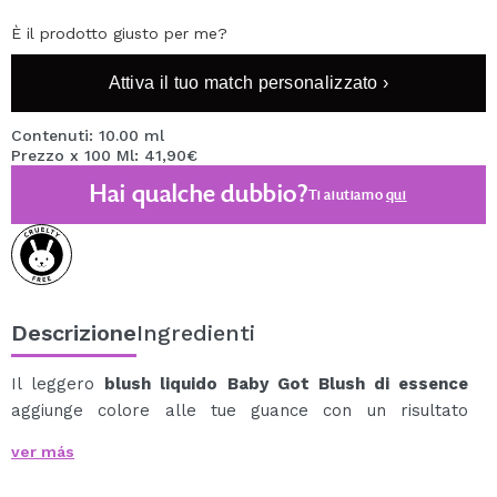
È il prodotto giusto per me?
Attiva il tuo match personalizzato ›
Contenuti: 10.00 ml
Prezzo x 100 Ml: 41,90€
Hai qualche dubbio?
Ti aiutiamo
qui
Descrizione
Ingredienti
Il leggero
blush liquido Baby Got Blush di essence
aggiunge colore alle tue guance con un risultato
naturale.
ver más
Il fard liquido in tonalità rosa colpisce anche per il suo
design.