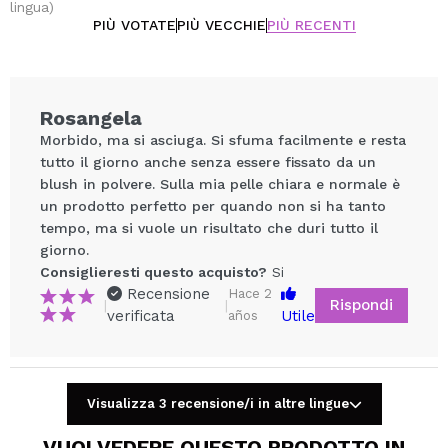
lingua)
PIÙ VOTATE
PIÙ VECCHIE
PIÙ RECENTI
Rosangela
Morbido, ma si asciuga. Si sfuma facilmente e resta
tutto il giorno anche senza essere fissato da un
blush in polvere. Sulla mia pelle chiara e normale è
un prodotto perfetto per quando non si ha tanto
tempo, ma si vuole un risultato che duri tutto il
giorno.
Consiglieresti questo acquisto?
Si
Recensione
Hace 2
Condividi un video o una foto
Rispondi
|
|
verificata
Utile
años
Il tuo video potrebbe essere il primo. Immaginalo...
Consiglieresti questo acquisto?
Si
No
Visualizza 3 recensione/i in altre lingue
5/5
VUOI VEDERE QUESTO PRODOTTO IN