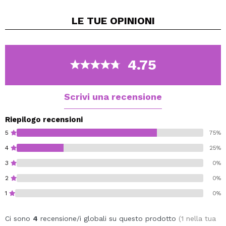
È facile da applicare con l'applicatore in spugna
LE TUE
OPINIONI
morbida.
Inoltre, è altrettanto facile sfumare: usa un pennello,
una spugna o le dita.
4.75
Gluten free.
Vegan.
Cruelty free.
Scrivi una recensione
Riepilogo recensioni
5
75%
4
25%
3
0%
2
0%
1
0%
Ci sono
4
recensione/i globali su questo prodotto
(1 nella tua