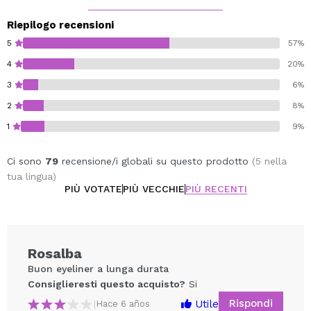
Riepilogo recensioni
5
57%
4
20%
3
6%
2
8%
1
9%
Ci sono
79
recensione/i globali su questo prodotto
(5 nella
tua lingua)
PIÙ VOTATE
PIÙ VECCHIE
PIÙ RECENTI
Rosalba
Buon eyeliner a lunga durata
Consiglieresti questo acquisto?
Si
Rispondi
Utile
|
Hace 6 años