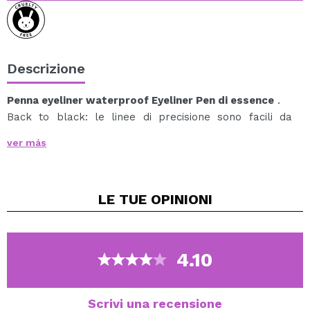
Descrizione
Penna eyeliner waterproof Eyeliner Pen di essence
.
Back to black: le linee di precisione sono facili da
ottenere con il pennarello eyeliner impermeabile e a
ver más
prova di sbavature.
Un eyeliner waterproof che non macchia la pelle.
Il tuo eyeliner resisterà senza problemi alle piogge
LE TUE
OPINIONI
primaverili.
Per un contorno perfetto in nero urbano.
4.10
Scrivi una recensione