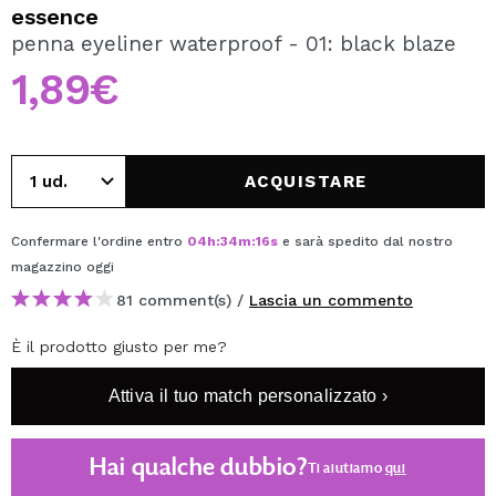
VOGLIO REGISTRARMI
essence
penna eyeliner waterproof - 01: black blaze
Creando un account su Maquibeauty.it potrai fare i tuoi
acquisti velocemente, controllare lo stato dei tuoi ordini e
1,89€
consultare le tue operazioni precedenti.
CREARE UN ACCOUNT
ACQUISTARE
Confermare l'ordine entro
04
h
:
34
m
:
16
s
e sarà spedito dal nostro
magazzino
oggi
81 comment(s) /
Lascia un commento
È il prodotto giusto per me?
Attiva il tuo match personalizzato ›
Hai qualche dubbio?
Ti aiutiamo
qui