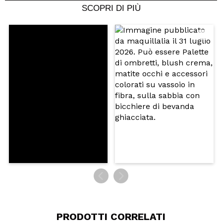
tutto il giorno.
SCOPRI DI PIÙ
Consiglieresti questo acquisto?
Si
Rispondi
Utile
|
Hace 7 años
Silvia
Per il prezzo che ha è ottimo. Spero mi duri un bel
po'.
Consiglieresti questo acquisto?
Si
Rispondi
Utile
|
Hace 10 años
PRODOTTI CORRELATI