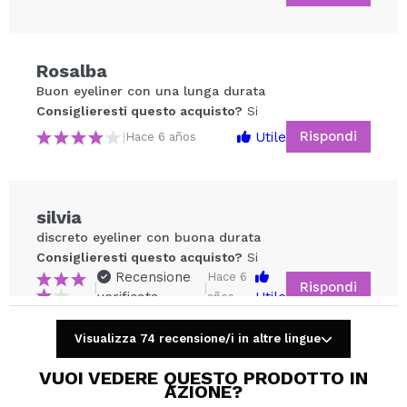
Rosalba
Buon eyeliner con una lunga durata
Condividi un video o una foto
Consiglieresti questo acquisto?
Si
Il tuo video potrebbe essere il primo. Immaginalo...
Rispondi
Utile
|
Hace 6 años
Consiglieresti questo acquisto?
Si
No
5/5
silvia
discreto eyeliner con buona durata
INVIA
Consiglieresti questo acquisto?
Si
Recensione
Hace 6
Rispondi
|
|
verificata
Utile
años
Visualizza 74 recensione/i in altre lingue
Rebecca
VUOI VEDERE QUESTO PRODOTTO IN
AZIONE?
ottimo! Non è waterproof, ma dura tranquillamente