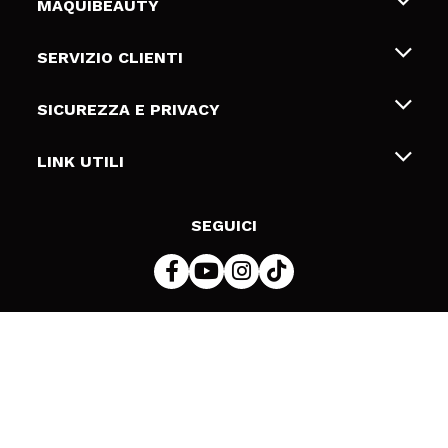
MAQUIBEAUTY
Chi siamo
SERVIZIO CLIENTI
Offerte di lavoro
Spedizioni & Resi
SICUREZZA E PRIVACY
Gift Cards
Recesso / Resi
Termini e condizioni
LINK UTILI
Metodi di pagamamento
Informativa sulla privacy
Contattaci
Politica Cookies
SEGUICI
Risoluzione delle controversie online (ODR)
© 2026 DSM Beauty, S.L.