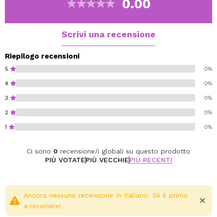
0.00
per sfumare i contorni, aiuta a ottenere look definiti e
armoniosi, sia naturali che più intensi.
Scrivi una recensione
Vegan.
Cruelty free.
Riepilogo recensioni
5
0%
4
0%
3
0%
2
0%
1
0%
Ci sono
0
recensione/i globali su questo prodotto
PIÙ VOTATE
PIÙ VECCHIE
PIÙ RECENTI
Ancora nessuna recensione in italiano. Sii il primo
a recensire!