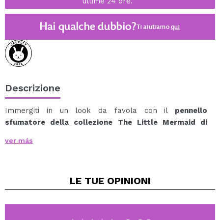
ultime 24 ore.
Hai qualche dubbio?
Ti aiutiamo
qui
Descrizione
Immergiti in un look da favola con il
pennello
sfumatore della collezione The Little Mermaid di
essence x Disney
.
ver más
Questo pennello per sfumare unisce funzionalità e
design magico, con un manico color pastello iridescente
ispirato all'universo marino.
LE TUE
OPINIONI
La sua testina morbida e soffice è progettata per
sfumare con precisione le ombre, creando transizioni
fluide e finiture professionali senza sforzo.
Perfetto per integrare i colori nella cavità oculare o