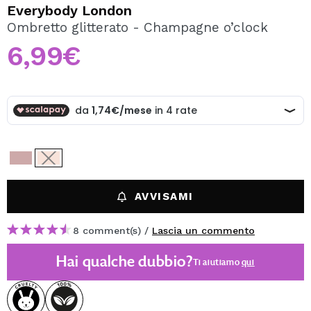
VOGLIO REGISTRARMI
Everybody London
Ombretto glitterato - Champagne o’clock
Creando un account su Maquibeauty.it potrai fare i tuoi
acquisti velocemente, controllare lo stato dei tuoi ordini e
6,99€
consultare le tue operazioni precedenti.
CREARE UN ACCOUNT
AVVISAMI
8 comment(s) /
Lascia un commento
Hai qualche dubbio?
Ti aiutiamo
qui