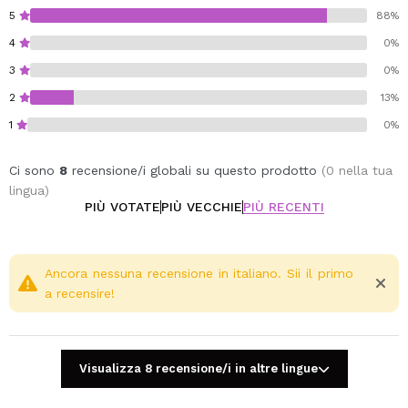
5
88%
4
0%
3
0%
2
13%
1
0%
Ci sono
8
recensione/i globali su questo prodotto
(0 nella tua
lingua)
PIÙ VOTATE
PIÙ VECCHIE
PIÙ RECENTI
Ancora nessuna recensione in italiano. Sii il primo
a recensire!
Visualizza 8 recensione/i in altre lingue