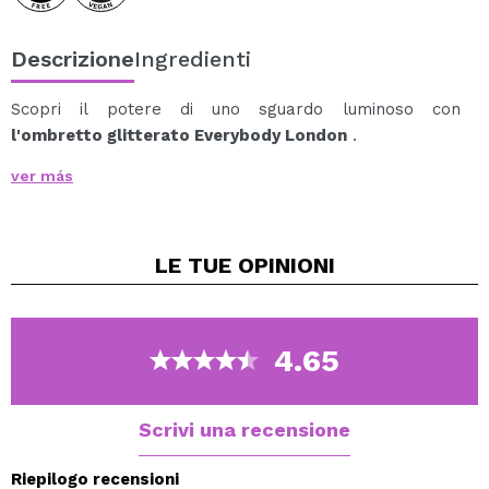
Descrizione
Ingredienti
Scopri il potere di uno sguardo luminoso con
l'ombretto glitterato Everybody London
.
La sua formula innovativa dona una brillantezza
ver más
abbagliante senza base colorata, lasciando solo
particelle riflettenti che creano uno straordinario
effetto bagnato sulla palpebra.
LE TUE
OPINIONI
Leggero, confortevole e facile da applicare, questo
ombretto trasforma all'istante qualsiasi look, dal
naturale al glamour, aggiungendo dimensione e luce
senza sforzo.
4.65
Perfetto da usare da solo o come topper sopra altri
ombretti.
Scrivi una recensione
Riepilogo recensioni