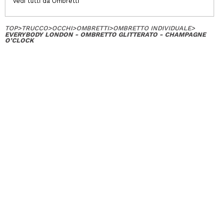
Vedi tutti da Ombretti
TOP
>
TRUCCO
>
OCCHI
>
OMBRETTI
>
OMBRETTO INDIVIDUALE
>
EVERYBODY LONDON - OMBRETTO GLITTERATO - CHAMPAGNE
O’CLOCK