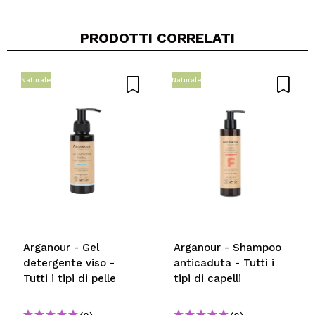
PRODOTTI CORRELATI
Condividi un video o una foto
Il tuo video potrebbe essere il primo. Immaginalo...
Naturale
Naturale
Consiglieresti questo acquisto?
Si
No
5/5
INVIA
Arganour - Gel
Arganour - Shampoo
detergente viso -
anticaduta - Tutti i
Tutti i tipi di pelle
tipi di capelli