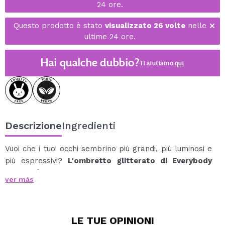
24 ore.
Questo prodotto è stato
visualizzato 26 volte
nelle
ultime 24 ore.
Hai qualche dubbio?
Ti aiutiamo
qui
Descrizione
Ingredienti
Vuoi che i tuoi occhi sembrino più grandi, più luminosi e
più espressivi?
L'ombretto glitterato di Everybody
London
è il tuo alleato perfetto.
ver más
Grazie alla sua formula leggera e non appiccicosa,
questo prodotto multiuso offre un effetto scintillante e
riflettente, ideale per ingrandire otticamente lo sguardo
LE TUE
OPINIONI
e aggiungere un tocco di luminosità al trucco quotidiano