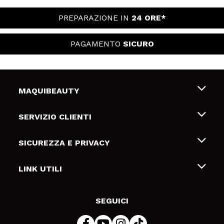
PREPARAZIONE IN
24 ORE*
PAGAMENTO
SICURO
MAQUIBEAUTY
Chi siamo
SERVIZIO CLIENTI
Offerte di lavoro
Spedizioni & Resi
SICUREZZA E PRIVACY
Gift Cards
Recesso / Resi
Termini e condizioni
LINK UTILI
Metodi di pagamamento
Informativa sulla privacy
Contattaci
Politica Cookies
SEGUICI
Risoluzione delle controversie online (ODR)