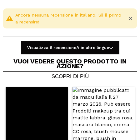
Ancora nessuna recensione in italiano. Sii il primo
a recensire!
Visualizza 8 recensione/i in altre lingue
VUOI VEDERE QUESTO PRODOTTO IN
AZIONE?
SCOPRI DI PIÙ
Condividi un video o una foto
Il tuo video potrebbe essere il primo. Immaginalo...
Consiglieresti questo acquisto?
Si
No
5/5
INVIA