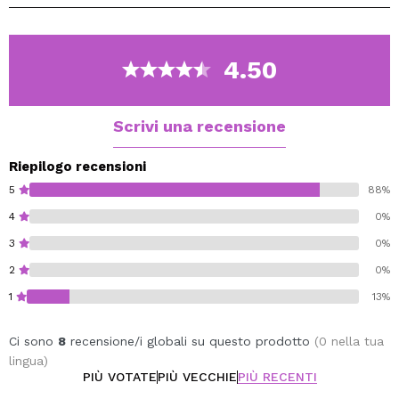
o serale.
Formulato con microparticelle che riflettono la luce,
puoi usarlo sopra le ombre, da solo sulle palpebre o
4.50
anche come illuminante su guance e angoli interni,
ottenendo un risultato radioso senza sforzo.
Scrivi una recensione
Riepilogo recensioni
5
88%
4
0%
3
0%
2
0%
1
13%
Ci sono
8
recensione/i globali su questo prodotto
(0 nella tua
lingua)
PIÙ VOTATE
PIÙ VECCHIE
PIÙ RECENTI