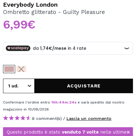
VOGLIO REGISTRARMI
Everybody London
Ombretto glitterato - Guilty Pleasure
Creando un account su Maquibeauty.it potrai fare i tuoi
acquisti velocemente, controllare lo stato dei tuoi ordini e
6,99€
consultare le tue operazioni precedenti.
CREARE UN ACCOUNT
ACQUISTARE
Confermare l'ordine entro
16
h
:
44
m
:
24
s
e sarà spedito dal nostro
magazzino
in 10/08/2026
8 comment(s) /
Lascia un commento
Questo prodotto è stato
venduto 7 volte
nelle ultime