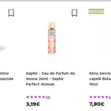
5/
to acquisto?
Si
No
Naturale
A
etino
Saphir - Eau de Parfum da
Alma Secret
spazzole
donna 30ml - Saphir
capelli Bot
Perfect Woman
10ml
(2)
(
3,19€
7,80€