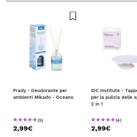
Consiglieresti ques
INVI
Prady - Deodorante per
IDC Institute - Tapp
ambienti Mikado - Oceano
per la pulizia delle 
2 in 1
(5)
(4)
2,99€
2,99€