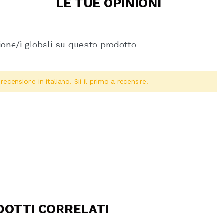
LE TUE
OPINIONI
one/i globali su questo prodotto
ecensione in italiano. Sii il primo a recensire!
Condividi un video o una foto
Il tuo video potrebbe essere il primo. Immaginalo...
DOTTI CORRELATI