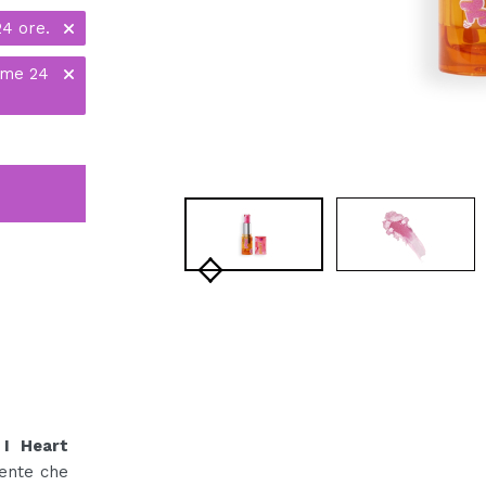
24 ore.
ime 24
n
I Heart
iente che