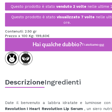
MAQUIFARMA
Questo prodotto è stato
venduto 2 volte
nelle ultime 
KOREA ZONE
Questo prodotto è stato
visualizzato 7 volte
nelle ult
ore.
TRAVEL SIZE
Contenuti: 2.50 gr
NATURE
Prezzo x 100 Kg: 199,60€
Hai qualche dubbio?
Ti aiutiamo
qui
SPECIALE
OUTLET
SONO TORNATI!
PROSSIMAMENTE
Descrizione
Ingredienti
BLOG
Date il benvenuto a labbra idratate e luminose co
Revolution I Heart Revolution Lip Serum
, un siero nutr