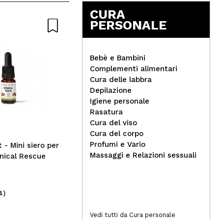
5
CURA
PERSONALE
Bebè e Bambini
Complementi alimentari
Magic Studio - Palette di
Cura delle labbra
ombretti glitterati
Depilazione
Bel
Igiene personale
pro
Rasatura
Cer
Cura del viso
Cura del corpo
Profumi e Vario
 - Mini siero per
Massaggi e Relazioni sessuali
anical Rescue
4)
(3)
1,99€
6
Vedi tutti da Cura personale