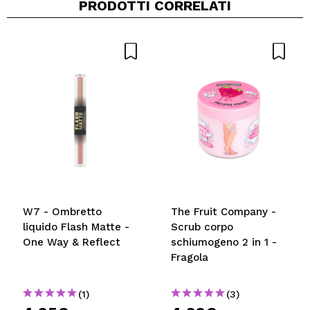
PRODOTTI CORRELATI
Condividi un video o una foto
Il tuo video potrebbe essere il primo. Immaginalo...
Vegano.
Consiglieresti questo acquisto?
Si
No
5/5
INVIA
W7 - Ombretto
The Fruit Company -
liquido Flash Matte -
Scrub corpo
One Way & Reflect
schiumogeno 2 in 1 -
Fragola
(1)
(3)