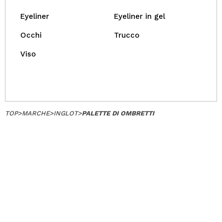
VOGLIO REGISTRARMI
Eyeliner
Eyeliner in gel
Creando un account su Maquibeauty.it potrai fare i tuoi
acquisti velocemente, controllare lo stato dei tuoi ordini e
Occhi
Trucco
consultare le tue operazioni precedenti.
Viso
CREARE UN ACCOUNT
TOP
>
MARCHE
>
INGLOT
>
PALETTE DI OMBRETTI