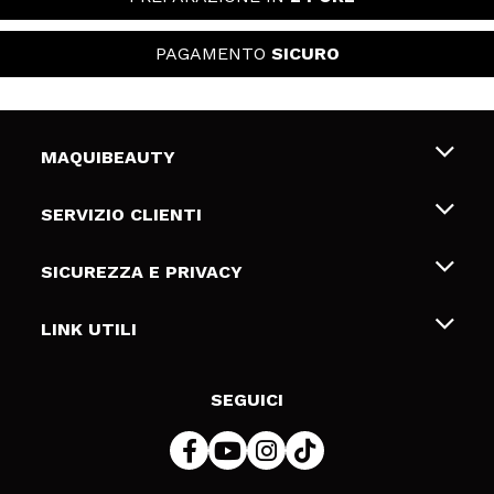
PAGAMENTO
SICURO
MAQUIBEAUTY
Chi siamo
SERVIZIO CLIENTI
Offerte di lavoro
Spedizioni & Resi
SICUREZZA E PRIVACY
Gift Cards
Recesso / Resi
Termini e condizioni
LINK UTILI
Metodi di pagamamento
Informativa sulla privacy
Contattaci
Politica Cookies
SEGUICI
Risoluzione delle controversie online (ODR)