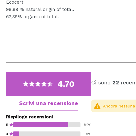
Ecocert.
99.99 % natural origin of total.
62,39% organic of total.
4.70
Ci sono
22
recens
Scrivi una recensione
Ancora nessuna r
Riepilogo recensioni
5
82%
4
9%