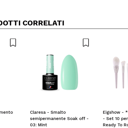
DOTTI CORRELATI
amento
Claresa - Smalto
Eigshow - *
semipermanente Soak off -
- Set 10 pen
03: Mint
Ready To Rol