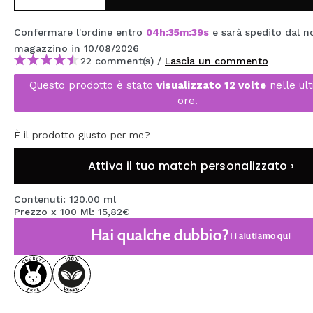
MAQUIFARMA
Confermare l'ordine entro
04
h
:
35
m
:
38
s
e sarà spedito dal n
KOREA ZONE
magazzino
in 10/08/2026
22 comment(s) /
Lascia un commento
TRAVEL SIZE
Questo prodotto è stato
visualizzato 12 volte
nelle ul
NATURE
ore.
È il prodotto giusto per me?
SPECIALE
Attiva il tuo match personalizzato ›
OUTLET
SONO TORNATI!
Contenuti: 120.00 ml
Prezzo x 100 Ml: 15,82€
PROSSIMAMENTE
Hai qualche dubbio?
Ti aiutiamo
qui
BLOG