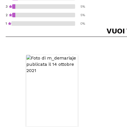
3
5%
2
5%
1
0%
VUOI
Consiglieresti ques
INVI