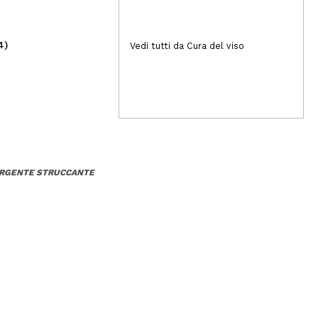
4)
(20)
Vedi tutti da Cura del viso
3,99€
11
TERGENTE STRUCCANTE