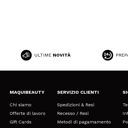
ULTIME
NOVITÀ
PREP
MAQUIBEAUTY
SERVIZIO CLIENTI
S
Chi siamo
Spedizioni & Resi
Te
Offerte di lavoro
Recesso / Resi
In
Gift Cards
Metodi di pagamamento
Po