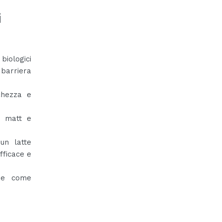
i
 biologici
 barriera
chezza e
o matt e
un latte
fficace e
che come