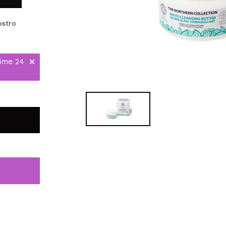
ostro
time 24