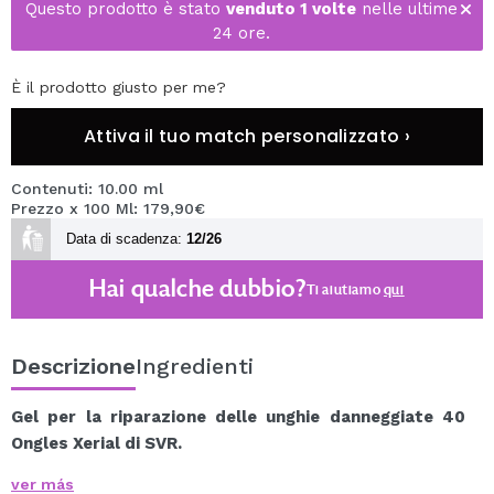
Questo prodotto è stato
venduto 1 volte
nelle ultime
24 ore.
È il prodotto giusto per me?
Attiva il tuo match personalizzato ›
Contenuti: 10.00 ml
Prezzo x 100 Ml: 179,90€
Data di scadenza:
12/26
Hai qualche dubbio?
Ti aiutiamo
qui
Descrizione
Ingredienti
Gel per la riparazione delle unghie danneggiate 40
Ongles Xerial di SVR.
Gel che leviga e riduce l'ispessimento delle unghie
ver más