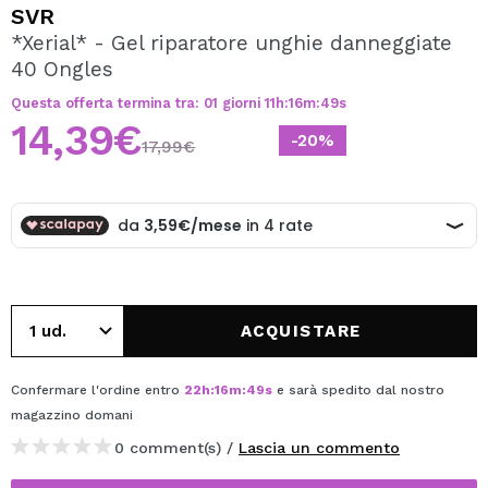
VOGLIO REGISTRARMI
SVR
*Xerial* - Gel riparatore unghie danneggiate
Creando un account su Maquibeauty.it potrai fare i tuoi
40 Ongles
acquisti velocemente, controllare lo stato dei tuoi ordini e
consultare le tue operazioni precedenti.
Questa offerta termina tra:
01
giorni
11
h
:
16
m
:
49
s
14,39€
-20%
17,99€
CREARE UN ACCOUNT
ACQUISTARE
Confermare l'ordine entro
22
h
:
16
m
:
49
s
e sarà spedito dal nostro
magazzino
domani
0 comment(s) /
Lascia un commento