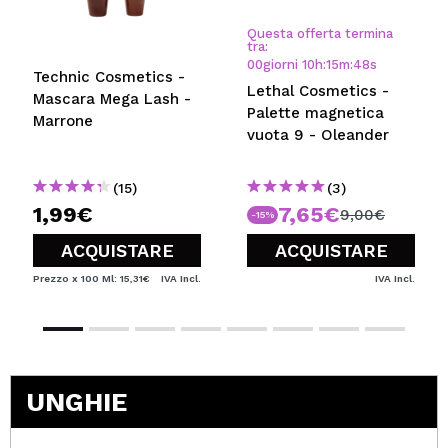
INVIA
Questa offerta termina
tra:
00
giorni
10
h
:
15
m
:
48
s
Technic Cosmetics -
Lethal Cosmetics -
Mascara Mega Lash -
Palette magnetica
Marrone
vuota 9 - Oleander
(15)
(3)
1,99€
7,65€
9,00€
-15%
ACQUISTARE
ACQUISTARE
Prezzo x 100 Ml: 15,31€
IVA Incl.
IVA Incl.
UNGHIE