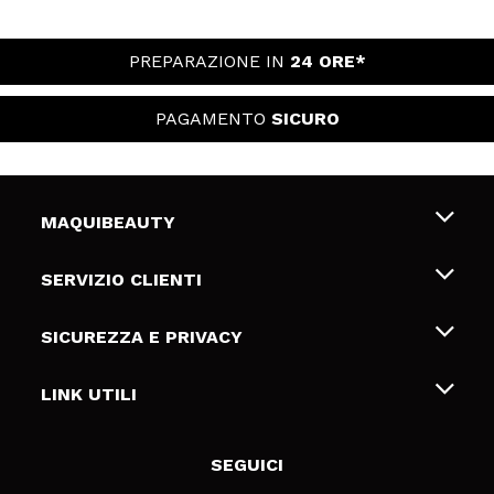
PREPARAZIONE IN
24 ORE*
PAGAMENTO
SICURO
MAQUIBEAUTY
Chi siamo
SERVIZIO CLIENTI
Offerte di lavoro
Spedizioni & Resi
SICUREZZA E PRIVACY
Gift Cards
Recesso / Resi
Termini e condizioni
LINK UTILI
Metodi di pagamamento
Informativa sulla privacy
Contattaci
Politica Cookies
SEGUICI
Risoluzione delle controversie online (ODR)