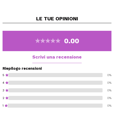
danneggiate, spaccate, graffiate e le protegge dalle
aggressioni esterne.
Per unghie danneggiate e ispessite.
LE TUE
OPINIONI
XERIAL 40 Ongles è un gel che leviga e riduce
l'ispessimento delle unghie danneggiate, spaccate o
scanalate.
Con tecnologia brevettata Pure Urea per proteggere le
0.00
unghie dalle aggressioni esterne.
Scrivi una recensione
Riepilogo recensioni
5
0%
4
0%
3
0%
2
0%
1
0%