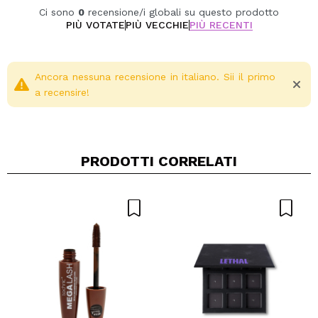
Ci sono
0
recensione/i globali su questo prodotto
PIÙ VOTATE
PIÙ VECCHIE
PIÙ RECENTI
Ancora nessuna recensione in italiano. Sii il primo
a recensire!
PRODOTTI CORRELATI
Condividi un video o una foto
Il tuo video potrebbe essere il primo. Immaginalo...
Consiglieresti questo acquisto?
Si
No
5/5