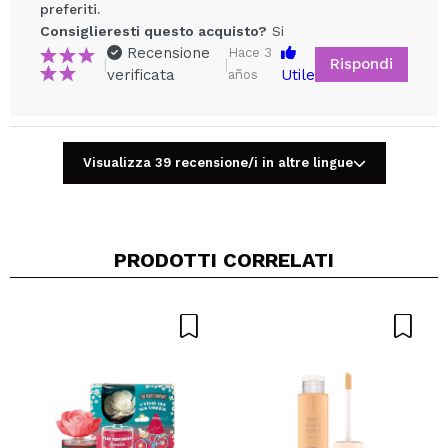
preferiti.
Consiglieresti questo acquisto?
Si
Recensione
Hace 3
Rispondi
|
|
verificata
Utile
años
Condividi un video o una foto
Il tuo video potrebbe essere il primo. Immaginalo...
Visualizza 39 recensione/i in altre lingue
Consiglieresti questo acquisto?
Si
No
5/5
PRODOTTI CORRELATI
INVIA