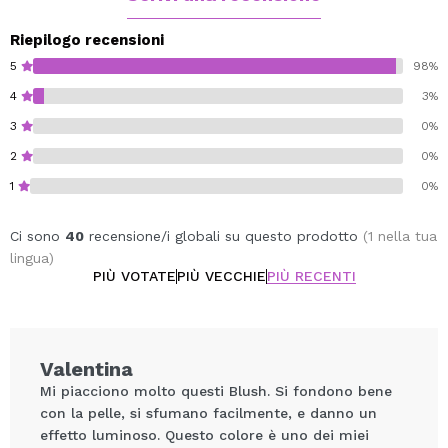
Riepilogo recensioni
5
98%
4
3%
3
0%
2
0%
1
0%
Ci sono
40
recensione/i globali su questo prodotto
(1 nella tua
lingua)
PIÙ VOTATE
PIÙ VECCHIE
PIÙ RECENTI
Valentina
Mi piacciono molto questi Blush. Si fondono bene
con la pelle, si sfumano facilmente, e danno un
effetto luminoso. Questo colore è uno dei miei