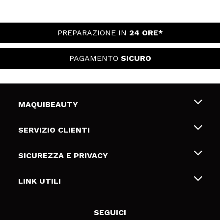
PREPARAZIONE IN
24 ORE*
PAGAMENTO
SICURO
MAQUIBEAUTY
Chi siamo
SERVIZIO CLIENTI
Offerte di lavoro
Spedizioni & Resi
SICUREZZA E PRIVACY
Gift Cards
Recesso / Resi
Termini e condizioni
LINK UTILI
Metodi di pagamamento
Informativa sulla privacy
Contattaci
Politica Cookies
SEGUICI