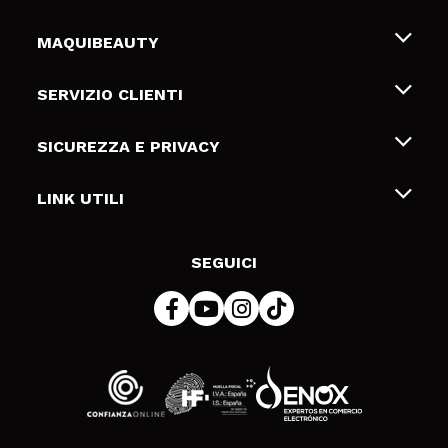
MAQUIBEAUTY
Chi siamo
SERVIZIO CLIENTI
Offerte di lavoro
Spedizioni & Resi
SICUREZZA E PRIVACY
Gift Cards
Recesso / Resi
Termini e condizioni
LINK UTILI
Metodi di pagamamento
Informativa sulla privacy
Contattaci
Politica Cookies
SEGUICI
Risoluzione delle controversie online (ODR)