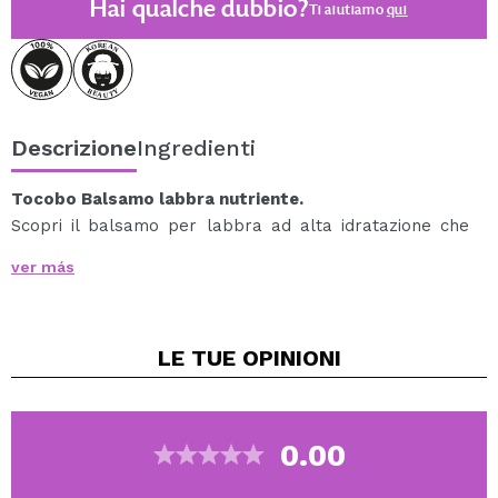
Hai qualche dubbio?
Ti aiutiamo
qui
Descrizione
Ingredienti
Tocobo Balsamo labbra nutriente.
Scopri il balsamo per labbra ad alta idratazione che
rivitalizza le labbra secche e forma su di esse un film
ver más
protettivo nutrizionale.
Questo balsamo vegano e ipoallergenico è formulato
con una ricca combinazione di 7 vitamine e oli naturali,
LE TUE
OPINIONI
fornendo un'idratazione intensa e duratura.
Vantaggi principali:
Nutriente e idratante: il suo alto contenuto di oli
naturali e vitamine crea una forte barriera
0.00
protettiva che mantiene le labbra morbide e
idratate.