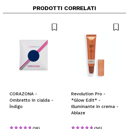
PRODOTTI CORRELATI
Vegan.
Condividi un video o una foto
Il tuo video potrebbe essere il primo. Immaginalo...
Consiglieresti questo acquisto?
Si
No
5/5
INVIA
CORAZONA -
Revolution Pro -
Ombretto in cialda -
*Glow Edit* -
Índigo
Illuminante in crema -
Ablaze
(18)
(50)