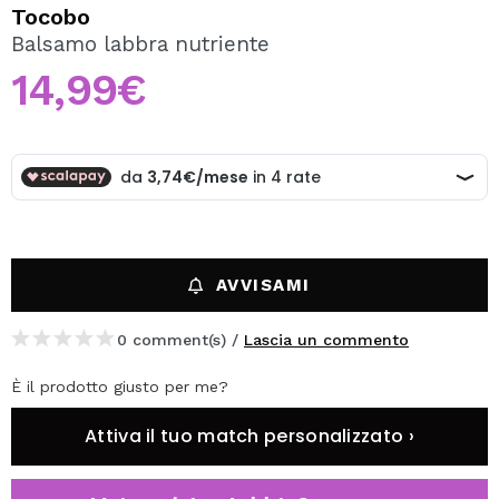
VOGLIO REGISTRARMI
Tocobo
Balsamo labbra nutriente
Creando un account su Maquibeauty.it potrai fare i tuoi
acquisti velocemente, controllare lo stato dei tuoi ordini e
14,99€
consultare le tue operazioni precedenti.
CREARE UN ACCOUNT
AVVISAMI
0 comment(s) /
Lascia un commento
È il prodotto giusto per me?
Attiva il tuo match personalizzato ›