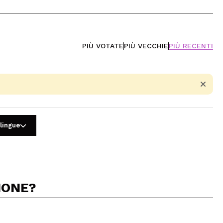
PIÙ VOTATE
PIÙ VECCHIE
PIÙ RECENTI
 lingue
IONE?