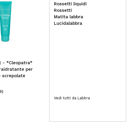
Rossetti liquidi
Rossetti
Matita labbra
Lucidalabbra
Lethal Cosmetics -
CO
Ombretto Pure Metals in
Col
godet Magnetic™ - Bismuth
Bal
 - *Cleopatra*
raidratante per
e screpolate
9)
(6)
12,00€
12
Vedi tutti da Labbra