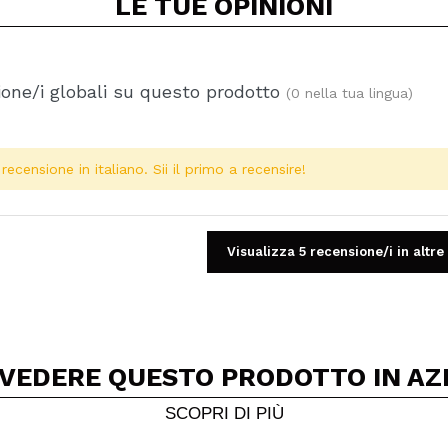
LE TUE
OPINIONI
one/i globali su questo prodotto
(0 nella tua lingua)
ecensione in italiano. Sii il primo a recensire!
Visualizza 5 recensione/i in altre
 VEDERE QUESTO PRODOTTO IN AZ
Condividi un video o una foto
Il tuo video potrebbe essere il primo. Immaginalo...
SCOPRI DI PIÙ