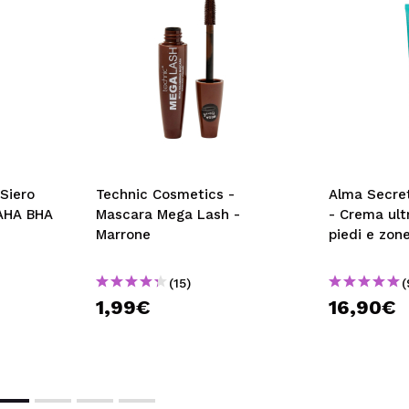
 Siero
Technic Cosmetics -
Alma Secret
 AHA BHA
Mascara Mega Lash -
- Crema ult
Marrone
piedi e zon
(15)
(
1,99€
16,90€