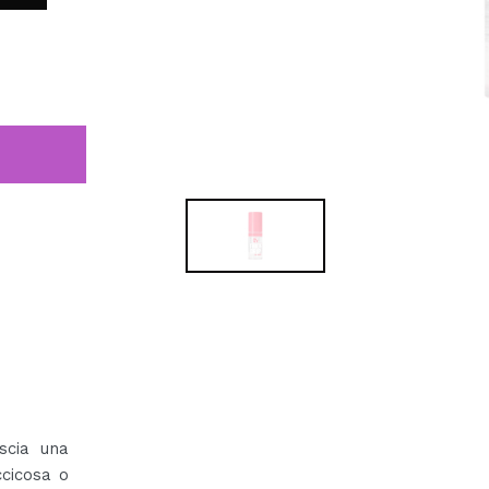
scia una
ccicosa o