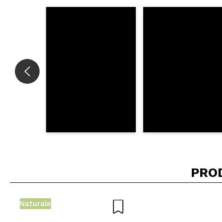
Consiglieresti ques
INVI
PRO
Naturale