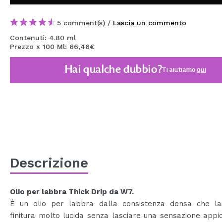
MAQUIFARMA
5 comment(s) /
Lascia un commento
KOREA ZONE
Contenuti: 4.80 ml
Prezzo x 100 Ml: 66,46€
TRAVEL SIZE
NATURE
Hai qualche dubbio?
Ti aiutiamo
qui
SPECIALE
OUTLET
SONO TORNATI!
PROSSIMAMENTE
Descrizione
BLOG
Olio per labbra Thick Drip da W7.
È un olio per labbra dalla consistenza densa che la
finitura molto lucida senza lasciare una sensazione appi