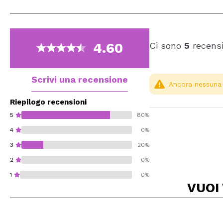
4.60
Ci sono
5
recensi
Scrivi una recensione
Ancora nessuna r
Riepilogo recensioni
5
80%
4
0%
3
20%
2
0%
1
0%
VUOI