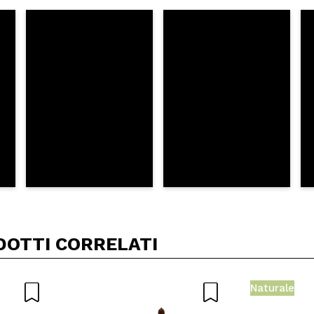
5/
to acquisto?
Si
No
A
DOTTI CORRELATI
Naturale