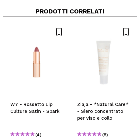
PRODOTTI CORRELATI
Condividi un video o una foto
Il tuo video potrebbe essere il primo. Immaginalo...
Consiglieresti questo acquisto?
Si
No
5/5
INVIA
W7 - Rossetto Lip
Ziaja - *Natural Care*
Culture Satin - Spark
- Siero concentrato
per viso e collo
(4)
(5)