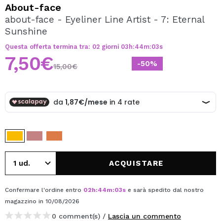
VOGLIO REGISTRARMI
About-face
about-face - Eyeliner Line Artist - 7: Eternal
Creando un account su Maquibeauty.it potrai fare i tuoi
Sunshine
acquisti velocemente, controllare lo stato dei tuoi ordini e
consultare le tue operazioni precedenti.
Questa offerta termina tra:
02
giorni
03
h
:
44
m
:
03
s
7,50€
-50%
15,00€
CREARE UN ACCOUNT
ACQUISTARE
Confermare l'ordine entro
02
h
:
44
m
:
03
s
e sarà spedito dal nostro
magazzino
in 10/08/2026
0 comment(s) /
Lascia un commento