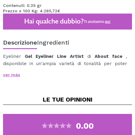
Contenuti: 0.35 gr
Prezzo x 100 Kg: 4.285,72€
Hai qualche dubbio?
Ti aiutiamo
qui
Descrizione
Ingredienti
Eyeliner
Gel Eyeliner Line Artist
di
About face
,
disponibile in un'ampia varietà di tonalità per poter
trovare quella ideale per il tuo look.
ver más
La formula di questo eyeliner è setosa e scivola
facilmente sulla palpebra, per ottenere un eyeliner
perfetto in una sola passata.
LE TUE
OPINIONI
Hanno una
finitura opaca
e la loro punta è iper
precisa, così potrai realizzare tutti i tipi di dettagli sulle
tue palpebre.
La sua formula è
resistente all'acqua
e al sudore, ed è
0.00
anche a lunga tenuta.