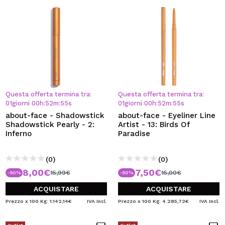
Questa offerta termina tra:
Questa offerta termina tra:
01
giorni
00
h
:
52
m
:
54
s
01
giorni
00
h
:
52
m
:
54
s
about-face - Shadowstick
about-face - Eyeliner Line
Shadowstick Pearly - 2:
Artist - 13: Birds Of
Inferno
Paradise
(0)
(0)
8,00€
7,50€
15,99€
15,00€
-50%
-50%
ACQUISTARE
ACQUISTARE
Prezzo x 100 Kg: 1.142,14€
IVA Incl.
Prezzo x 100 Kg: 4.285,72€
IVA Incl.