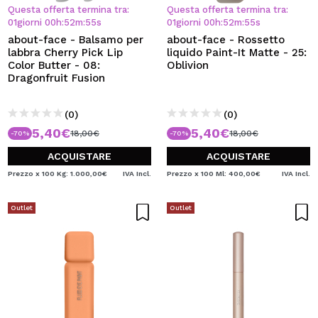
VOGLIO REGISTRARMI
Questa offerta termina tra:
Questa offerta termina tra:
01
giorni
00
h
:
52
m
:
54
s
01
giorni
00
h
:
52
m
:
54
s
Creando un account su Maquibeauty.it potrai fare i tuoi
about-face - Balsamo per
about-face - Rossetto
acquisti velocemente, controllare lo stato dei tuoi ordini e
labbra Cherry Pick Lip
liquido Paint-It Matte - 25:
consultare le tue operazioni precedenti.
Color Butter - 08:
Oblivion
Dragonfruit Fusion
CREARE UN ACCOUNT
(0)
(0)
5,40€
5,40€
18,00€
18,00€
-70%
-70%
ACQUISTARE
ACQUISTARE
Prezzo x 100 Kg: 1.000,00€
IVA Incl.
Prezzo x 100 Ml: 400,00€
IVA Incl.
Outlet
Outlet