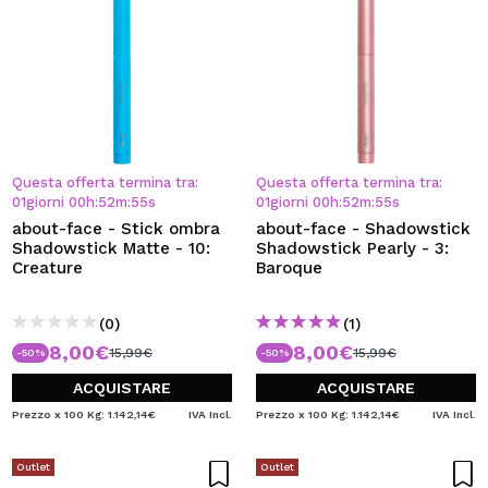
Questa offerta termina tra:
Questa offerta termina tra:
01
giorni
00
h
:
52
m
:
54
s
01
giorni
00
h
:
52
m
:
54
s
about-face - Stick ombra
about-face - Shadowstick
Shadowstick Matte - 10:
Shadowstick Pearly - 3:
Creature
Baroque
(0)
(1)
8,00€
8,00€
15,99€
15,99€
-50%
-50%
ACQUISTARE
ACQUISTARE
Prezzo x 100 Kg: 1.142,14€
IVA Incl.
Prezzo x 100 Kg: 1.142,14€
IVA Incl.
Outlet
Outlet