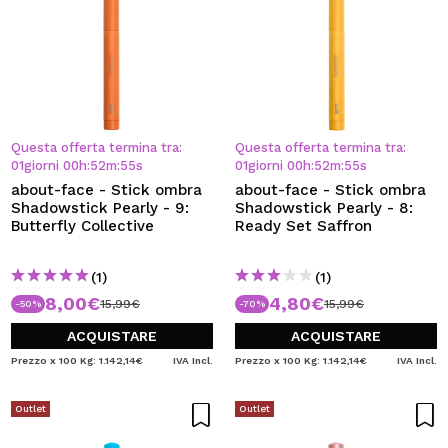
Questa offerta termina tra:
Questa offerta termina tra:
01
giorni
00
h
:
52
m
:
54
s
01
giorni
00
h
:
52
m
:
54
s
about-face - Stick ombra
about-face - Stick ombra
Shadowstick Pearly - 9:
Shadowstick Pearly - 8:
Butterfly Collective
Ready Set Saffron
(1)
(1)
8,00€
4,80€
15,99€
15,99€
-50%
-70%
ACQUISTARE
ACQUISTARE
Prezzo x 100 Kg: 1.142,14€
IVA Incl.
Prezzo x 100 Kg: 1.142,14€
IVA Incl.
Outlet
Outlet