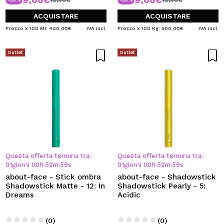
ACQUISTARE
ACQUISTARE
Prezzo x 100 Ml: 400,00€
IVA Incl.
Prezzo x 100 Kg: 500,00€
IVA Incl.
Outlet
Outlet
Questa offerta termina tra:
Questa offerta termina tra:
01
giorni
00
h
:
52
m
:
59
s
01
giorni
00
h
:
52
m
:
59
s
about-face - Stick ombra
about-face - Shadowstick
Shadowstick Matte - 12: In
Shadowstick Pearly - 5:
Dreams
Acidic
(0)
(0)