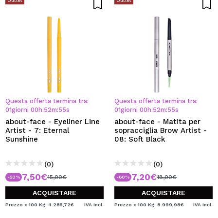
Outlet
Outlet
Questa offerta termina tra:
Questa offerta termina tra:
01
giorni
00
h
:
52
m
:
54
s
01
giorni
00
h
:
52
m
:
54
s
about-face - Eyeliner Line
about-face - Matita per
Artist - 7: Eternal
sopracciglia Brow Artist -
Sunshine
08: Soft Black
(0)
(0)
7,50€
7,20€
15,00€
18,00€
-50%
-60%
ACQUISTARE
ACQUISTARE
Prezzo x 100 Kg: 4.285,72€
IVA Incl.
Prezzo x 100 Kg: 8.999,98€
IVA Incl.