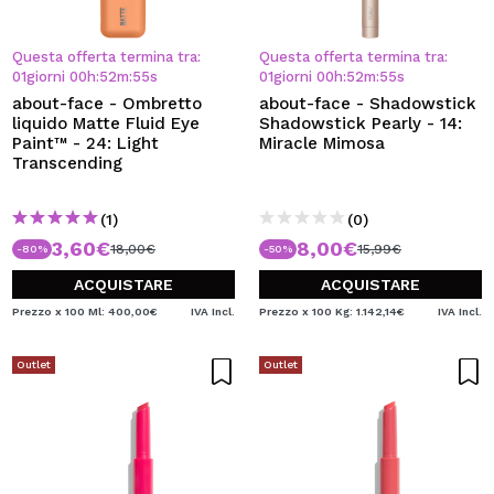
Questa offerta termina tra:
Questa offerta termina tra:
01
giorni
00
h
:
52
m
:
54
s
01
giorni
00
h
:
52
m
:
54
s
about-face - Ombretto
about-face - Shadowstick
liquido Matte Fluid Eye
Shadowstick Pearly - 14:
Paint™ - 24: Light
Miracle Mimosa
Transcending
(1)
(0)
3,60€
8,00€
18,00€
15,99€
-80%
-50%
ACQUISTARE
ACQUISTARE
Prezzo x 100 Ml: 400,00€
IVA Incl.
Prezzo x 100 Kg: 1.142,14€
IVA Incl.
Outlet
Outlet