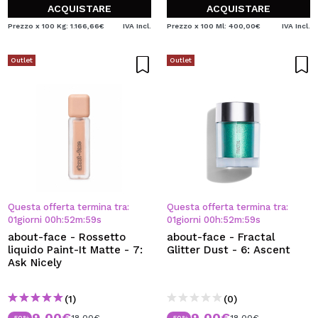
ACQUISTARE
ACQUISTARE
Prezzo x 100 Kg: 1.166,66€
IVA Incl.
Prezzo x 100 Ml: 400,00€
IVA Incl.
Outlet
Outlet
Questa offerta termina tra:
Questa offerta termina tra:
01
giorni
00
h
:
52
m
:
59
s
01
giorni
00
h
:
52
m
:
59
s
about-face - Rossetto
about-face - Fractal
liquido Paint-It Matte - 7:
Glitter Dust - 6: Ascent
Ask Nicely
(1)
(0)
9,00€
9,00€
18,00€
18,00€
-50%
-50%