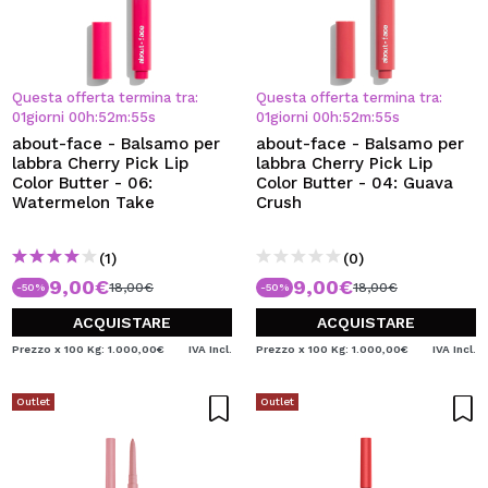
Questa offerta termina tra:
Questa offerta termina tra:
01
giorni
00
h
:
52
m
:
54
s
01
giorni
00
h
:
52
m
:
54
s
about-face - Balsamo per
about-face - Balsamo per
labbra Cherry Pick Lip
labbra Cherry Pick Lip
Color Butter - 06:
Color Butter - 04: Guava
Watermelon Take
Crush
(1)
(0)
9,00€
9,00€
18,00€
18,00€
-50%
-50%
ACQUISTARE
ACQUISTARE
Prezzo x 100 Kg: 1.000,00€
IVA Incl.
Prezzo x 100 Kg: 1.000,00€
IVA Incl.
Outlet
Outlet