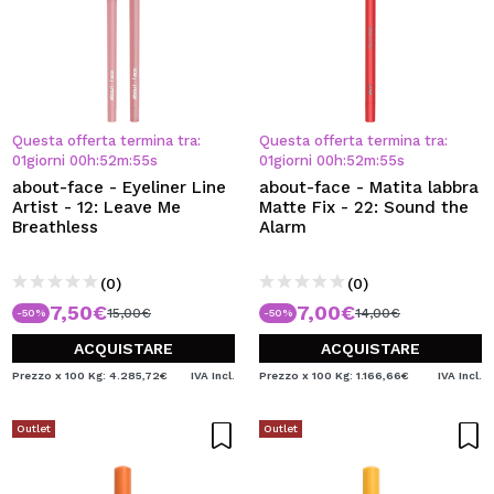
Questa offerta termina tra:
Questa offerta termina tra:
01
giorni
00
h
:
52
m
:
54
s
01
giorni
00
h
:
52
m
:
54
s
about-face - Eyeliner Line
about-face - Matita labbra
Artist - 12: Leave Me
Matte Fix - 22: Sound the
Breathless
Alarm
(0)
(0)
7,50€
7,00€
15,00€
14,00€
-50%
-50%
ACQUISTARE
ACQUISTARE
Prezzo x 100 Kg: 4.285,72€
IVA Incl.
Prezzo x 100 Kg: 1.166,66€
IVA Incl.
Outlet
Outlet