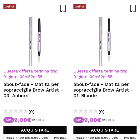
Outlet
Outlet
Questa offerta termina tra:
Questa offerta termina tra:
01
giorni
00
h
:
52
m
:
54
s
01
giorni
00
h
:
52
m
:
54
s
about-face - Matita per
about-face - Matita per
sopracciglia Brow Artist -
sopracciglia Brow Artist -
03: Auburn
01: Blonde
(0)
(0)
9,00€
9,00€
18,00€
18,00€
-50%
-50%
ACQUISTARE
ACQUISTARE
Prezzo x 100 Kg: 8.999,98€
IVA Incl.
Prezzo x 100 Kg: 8.999,98€
IVA Incl.