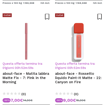
Prezzo x 100 Kg: 1.166,66€
IVA Incl.
Prezzo x 100 Kg: 1.166,66€
IVA Incl.
Outlet
Outlet
Questa offerta termina tra:
Questa offerta termina tra:
01
giorni
00
h
:
52
m
:
59
s
01
giorni
00
h
:
52
m
:
59
s
about-face - Matita labbra
about-face - Rossetto
Matte Fix - 7: Pink in the
liquido Paint-It Matte - 22:
Morning
Canyon on Fire
(0)
(0)
7,00€
9,00€
14,00€
18,00€
-50%
-50%