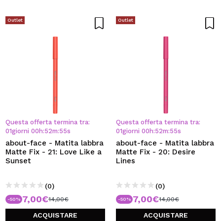
Outlet
Outlet
Questa offerta termina tra:
Questa offerta termina tra:
01
giorni
00
h
:
52
m
:
54
s
01
giorni
00
h
:
52
m
:
54
s
about-face - Matita labbra
about-face - Matita labbra
Matte Fix - 21: Love Like a
Matte Fix - 20: Desire
Sunset
Lines
(0)
(0)
7,00€
7,00€
14,00€
14,00€
-50%
-50%
ACQUISTARE
ACQUISTARE