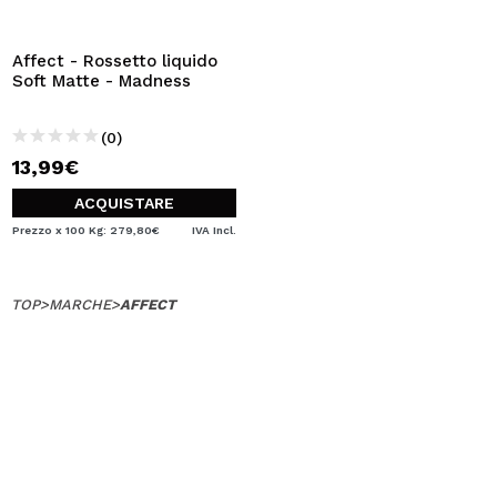
VOGLIO REGISTRARMI
Creando un account su Maquibeauty.it potrai fare i tuoi
Affect - Rossetto liquido
acquisti velocemente, controllare lo stato dei tuoi ordini e
Soft Matte - Madness
consultare le tue operazioni precedenti.
(0)
13,99€
CREARE UN ACCOUNT
ACQUISTARE
Prezzo x 100 Kg: 279,80€
IVA Incl.
TOP
>
MARCHE
>
AFFECT