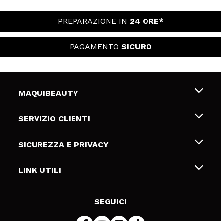
PREPARAZIONE IN
24 ORE*
PAGAMENTO
SICURO
MAQUIBEAUTY
Chi siamo
SERVIZIO CLIENTI
Offerte di lavoro
Spedizioni & Resi
SICUREZZA E PRIVACY
Gift Cards
Recesso / Resi
Termini e condizioni
LINK UTILI
Metodi di pagamamento
Informativa sulla privacy
Contattaci
Politica Cookies
SEGUICI
Risoluzione delle controversie online (ODR)