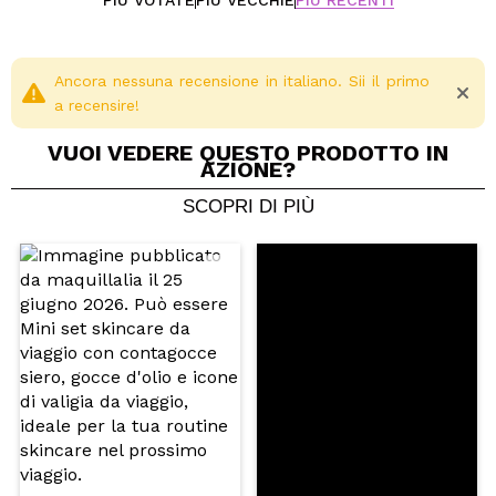
PIÙ VOTATE
PIÙ VECCHIE
PIÙ RECENTI
Ancora nessuna recensione in italiano. Sii il primo
a recensire!
VUOI VEDERE QUESTO PRODOTTO IN
AZIONE?
SCOPRI DI PIÙ
Condividi un video o una foto
Il tuo video potrebbe essere il primo. Immaginalo...
Consiglieresti questo acquisto?
Si
No
5/5
INVIA