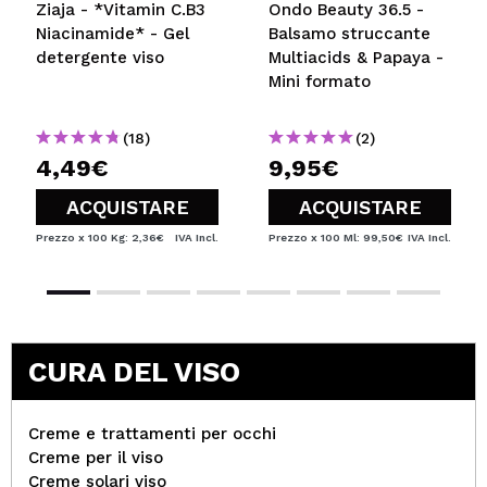
Ziaja - *Vitamin C.B3
Ondo Beauty 36.5 -
Niacinamide* - Gel
Balsamo struccante
detergente viso
Multiacids & Papaya -
Mini formato
(18)
(2)
4,49€
9,95€
ACQUISTARE
ACQUISTARE
Prezzo x 100 Kg: 2,36€
IVA Incl.
Prezzo x 100 Ml: 99,50€
IVA Incl.
CURA DEL VISO
Creme e trattamenti per occhi
Creme per il viso
Creme solari viso