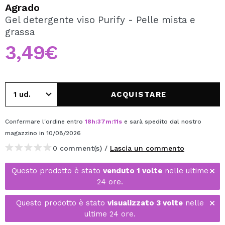
VOGLIO REGISTRARMI
Agrado
Gel detergente viso Purify - Pelle mista e
Creando un account su Maquibeauty.it potrai fare i tuoi
grassa
acquisti velocemente, controllare lo stato dei tuoi ordini e
consultare le tue operazioni precedenti.
3,49€
CREARE UN ACCOUNT
ACQUISTARE
Confermare l'ordine entro
18
h
:
37
m
:
11
s
e sarà spedito dal nostro
magazzino
in 10/08/2026
0 comment(s) /
Lascia un commento
Questo prodotto è stato
venduto 1 volte
nelle ultime
24 ore.
Questo prodotto è stato
visualizzato 3 volte
nelle
ultime 24 ore.