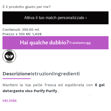
È il prodotto giusto per me?
Attiva il tuo match personalizzato ›
Contenuti: 250.00 ml
Prezzo x 100 Ml: 1,40€
Hai qualche dubbio?
Ti aiutiamo
qui
Descrizione
Istruzioni
Ingredienti
Mantieni la tua pelle fresca ed equilibrata con
il gel
detergente viso Purify Purify
.
La sua formula delicata deterge in profondità, riduce
ver más
l'eccessiva lucidità e aiuta a mantenere l'equilibrio
naturale della pelle senza seccarla eccessivamente.