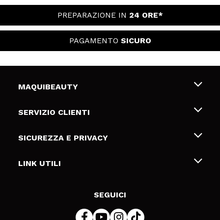
PREPARAZIONE IN
24 ORE*
PAGAMENTO
SICURO
MAQUIBEAUTY
Chi siamo
SERVIZIO CLIENTI
Offerte di lavoro
Spedizioni & Resi
SICUREZZA E PRIVACY
Gift Cards
Recesso / Resi
Termini e condizioni
LINK UTILI
Metodi di pagamamento
Informativa sulla privacy
Contattaci
Politica Cookies
SEGUICI
Risoluzione delle controversie online (ODR)