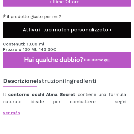
ultime 24 ore.
È il prodotto giusto per me?
Attiva il tuo match personalizzato ›
Contenuti: 10.00 ml
Prezzo x 100 Ml: 143,00€
Hai qualche dubbio?
Ti aiutiamo
qui
Descrizione
Istruzioni
Ingredienti
Il
contorno occhi Alma Secret
contiene una formula
naturale ideale per combattere i segni
dell'invecchiamento e della stanchezza.
ver más
Una straordinaria combinazione di ingredienti naturali
per combattere l'invecchiamento nella zona del
contorno, ridurre il gonfiore e il gonfiore, ridurre le