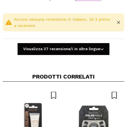
Ancora nessuna recensione in italiano. Sii il primo
a recensire!
Visualizza 37 recensione/i in altre lingue
PRODOTTI CORRELATI
Condividi un video o una foto
Il tuo video potrebbe essere il primo. Immaginalo...
Consiglieresti questo acquisto?
Si
No
5/5
INVIA