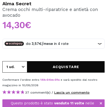
VOGLIO REGISTRARMI
Alma Secret
Crema occhi multi-riparatrice e antietà con
Creando un account su Maquibeauty.it potrai fare i tuoi
avocado
acquisti velocemente, controllare lo stato dei tuoi ordini e
consultare le tue operazioni precedenti.
14,30€
CREARE UN ACCOUNT
ACQUISTARE
Confermare l'ordine entro
14
h
:
04
m
:
01
s
e sarà spedito dal nostro
magazzino
in 10/08/2026
37 comment(s) /
Lascia un commento
Questo prodotto è stato
venduto 11 volte
nelle