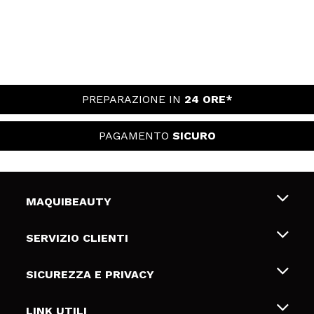
PREPARAZIONE IN
24 ORE*
PAGAMENTO
SICURO
MAQUIBEAUTY
Chi siamo
SERVIZIO CLIENTI
Offerte di lavoro
Spedizioni & Resi
SICUREZZA E PRIVACY
Gift Cards
Recesso / Resi
Termini e condizioni
LINK UTILI
Metodi di pagamamento