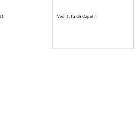
2)
(3)
Vedi tutti da Capelli
1,49€
6,