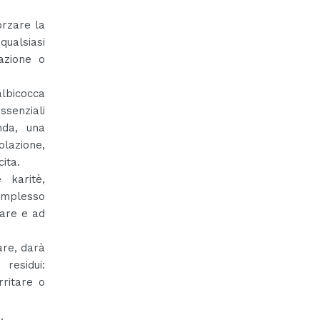
orzare la
qualsiasi
azione o
albicocca
ssenziali
nda, una
olazione,
ita.
 karitè,
complesso
lare e ad
are, darà
 residui:
rritare o
.