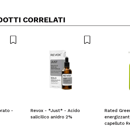
DOTTI CORRELATI
rato -
Revox - *Just* - Acido
Rated Gree
salicilico anidro 2%
energizzante
capelluto R