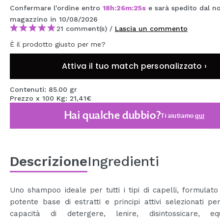
Confermare l'ordine entro
18
h
:
26
m
:
25
s
e sarà spedito dal n
MAQUIFARMA
magazzino
in 10/08/2026
KOREA ZONE
21 comment(s) /
Lascia un commento
È il prodotto giusto per me?
TRAVEL SIZE
Attiva il tuo match personalizzato ›
NATURE
Contenuti: 85.00 gr
Prezzo x 100 Kg: 21,41€
SPECIALE
Hai qualche dubbio?
Ti aiutiamo
qui
OUTLET
SONO TORNATI!
PROSSIMAMENTE
Descrizione
Ingredienti
BLOG
Uno shampoo ideale per tutti i tipi di capelli, formulat
potente base di estratti e principi attivi selezionati pe
capacità di detergere, lenire, disintossicare, equi