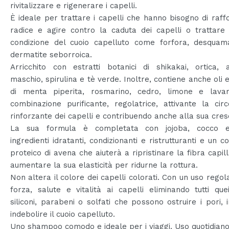
rivitalizzare e rigenerare i capelli.
È ideale per trattare i capelli che hanno bisogno di raff
radice e agire contro la caduta dei capelli o trattare 
condizione del cuoio capelluto come forfora, desquam
dermatite seborroica.
Arricchito con estratti botanici di shikakai, ortica, 
maschio, spirulina e tè verde. Inoltre, contiene anche oli e
di menta piperita, rosmarino, cedro, limone e lava
combinazione purificante, regolatrice, attivante la circ
rinforzante dei capelli e contribuendo anche alla sua cresc
La sua formula è completata con jojoba, cocco e
ingredienti idratanti, condizionanti e ristrutturanti e un 
proteico di avena che aiuterà a ripristinare la fibra capil
aumentare la sua elasticità per ridurne la rottura.
Non altera il colore dei capelli colorati. Con un uso regol
forza, salute e vitalità ai capelli eliminando tutti quei
siliconi, parabeni o solfati che possono ostruire i pori, i
indebolire il cuoio capelluto.
Uno shampoo comodo e ideale per i viaggi. Uso quotidiano