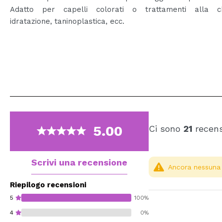
Adatto per capelli colorati o trattamenti alla ch
idratazione, taninoplastica, ecc.
5.00
Ci sono
21
recens
Scrivi una recensione
Ancora nessuna r
Riepilogo recensioni
5
100%
4
0%