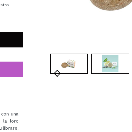
ostro
o con una
r la loro
librare,