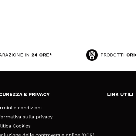
ARAZIONE IN
24 ORE*
PRODOTTI
ORI
ICUREZZA E PRIVACY
LINK UTILI
rmini e condizioni
formativa sulla privacy
litica Cookies
soluzione delle controversie online (ODR)