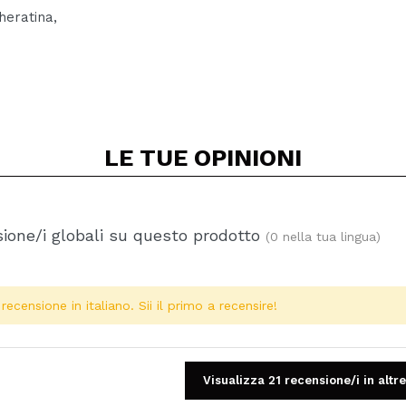
eratina,
LE TUE
OPINIONI
ione/i globali su questo prodotto
(0 nella tua lingua)
ecensione in italiano. Sii il primo a recensire!
Visualizza 21 recensione/i in altre