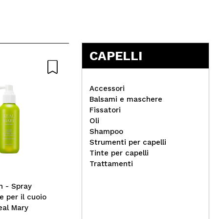
CAPELLI
Nat
Accessori
Balsami e maschere
Fissatori
Oli
Technic Cosmetics -
Shampoo
Smalto per unghie matte -
Strumenti per capelli
Belle
Nac
Tinte per capelli
vis
Trattamenti
Pel
irri
n - Spray
 per il cuoio
eal Mary