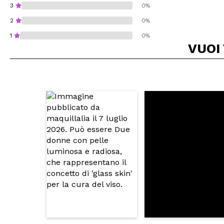
3
0%
2
0%
1
0%
VUOI
Consiglieresti ques
INVI