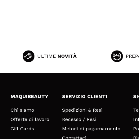
ULTIME
NOVITÀ
PREP
MAQUIBEAUTY
SERVIZIO CLIENTI
S
Chi siamo
Spedizioni & Resi
Te
Offerte di lavoro
Recesso / Resi
In
Gift Cards
Metodi di pagamamento
Po
Contattaci
Ri