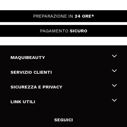
PREPARAZIONE IN
24 ORE*
PAGAMENTO
SICURO
MAQUIBEAUTY
Chi siamo
SERVIZIO CLIENTI
Offerte di lavoro
Spedizioni & Resi
SICUREZZA E PRIVACY
Gift Cards
Recesso / Resi
Termini e condizioni
LINK UTILI
Metodi di pagamamento
Informativa sulla privacy
Contattaci
Politica Cookies
SEGUICI
Risoluzione delle controversie online (ODR)