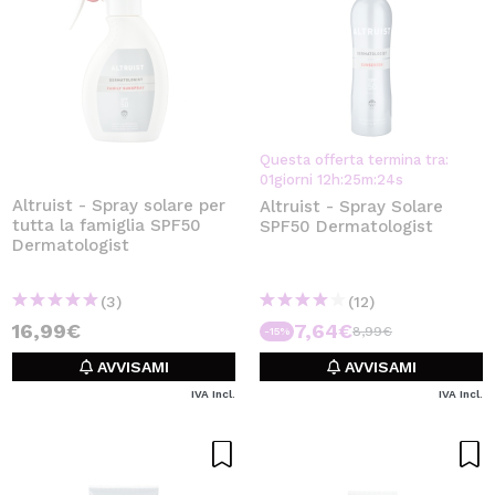
Questa offerta termina tra:
01
giorni
12
h
:
25
m
:
23
s
Altruist - Spray solare per
Altruist - Spray Solare
tutta la famiglia SPF50
SPF50 Dermatologist
Dermatologist
(3)
(12)
16,99€
7,64€
8,99€
-15%
AVVISAMI
AVVISAMI
IVA Incl.
IVA Incl.