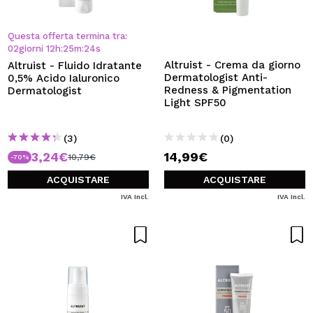
Questa offerta termina tra:
02
giorni
12
h
:
25
m
:
23
s
Altruist - Crema da giorno
Altruist - Fluido Idratante
Dermatologist Anti-
0,5% Acido Ialuronico
Redness & Pigmentation
Dermatologist
Light SPF50
(3)
(0)
3,24€
14,99€
10,79€
-70%
ACQUISTARE
ACQUISTARE
IVA Incl.
IVA Incl.