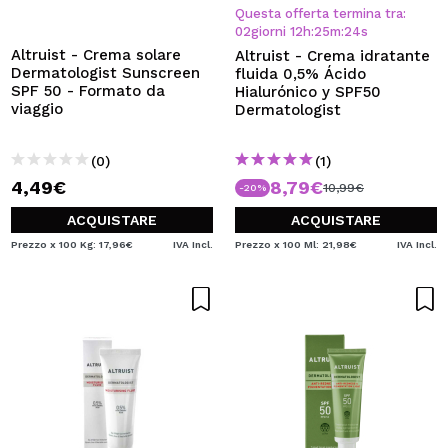
VOGLIO REGISTRARMI
Questa offerta termina tra:
02
giorni
12
h
:
25
m
:
23
s
Creando un account su Maquibeauty.it potrai fare i tuoi
Altruist - Crema solare
Altruist - Crema idratante
acquisti velocemente, controllare lo stato dei tuoi ordini e
Dermatologist Sunscreen
fluida 0,5% Ácido
consultare le tue operazioni precedenti.
SPF 50 - Formato da
Hialurónico y SPF50
viaggio
Dermatologist
CREARE UN ACCOUNT
(0)
(1)
4,49€
8,79€
10,99€
-20%
ACQUISTARE
ACQUISTARE
Prezzo x 100 Kg: 17,96€
IVA Incl.
Prezzo x 100 Ml: 21,98€
IVA Incl.