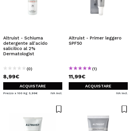
Altruist - Schiuma
Altruist - Primer leggero
detergente all'acido
SPF50
salicilico al 2%
Dermatologist
(0)
(1)
8,99€
11,99€
ACQUISTARE
ACQUISTARE
Prezzo x 100 Kg: 5,99€
IVA Incl.
IVA Incl.