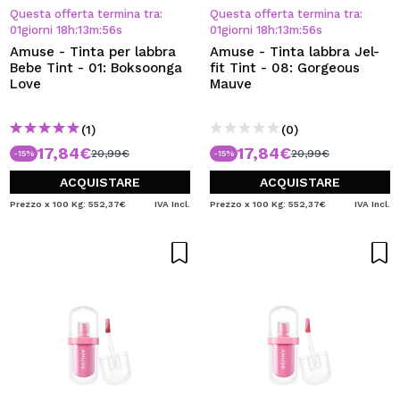
Questa offerta termina tra:
Questa offerta termina tra:
01
giorni
18
h
:
13
m
:
55
s
01
giorni
18
h
:
13
m
:
55
s
Amuse - Tinta per labbra
Amuse - Tinta labbra Jel-
Bebe Tint - 01: Boksoonga
fit Tint - 08: Gorgeous
Love
Mauve
(1)
(0)
17,84€
17,84€
20,99€
20,99€
-15%
-15%
ACQUISTARE
ACQUISTARE
Prezzo x 100 Kg: 552,37€
IVA Incl.
Prezzo x 100 Kg: 552,37€
IVA Incl.