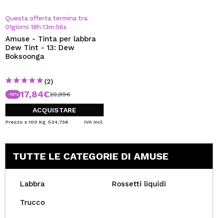
Questa offerta termina tra:
01
giorni
18
h
:
13
m
:
55
s
Amuse - Tinta per labbra
Dew Tint - 13: Dew
Boksoonga
(2)
17,84€
20,99€
-15%
ACQUISTARE
Prezzo x 100 Kg: 524,75€
IVA Incl.
TUTTE LE CATEGORIE DI AMUSE
Labbra
Rossetti liquidi
Trucco