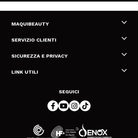
MAQUIBEAUTY
Chi siamo
SERVIZIO CLIENTI
Offerte di lavoro
Spedizioni & Resi
SICUREZZA E PRIVACY
Gift Cards
Recesso / Resi
Termini e condizioni
LINK UTILI
Metodi di pagamamento
Informativa sulla privacy
Contattaci
Politica Cookies
SEGUICI
Risoluzione delle controversie online (ODR)