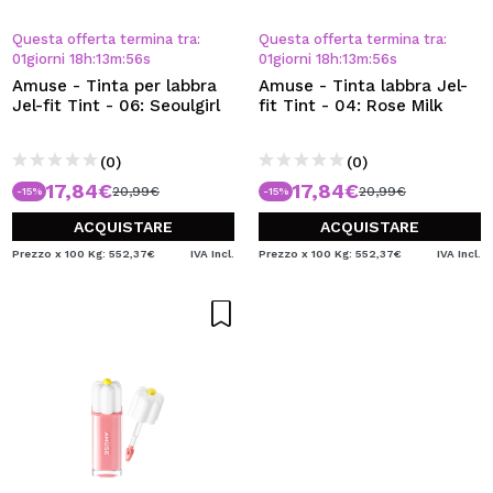
Questa offerta termina tra:
Questa offerta termina tra:
01
giorni
18
h
:
13
m
:
55
s
01
giorni
18
h
:
13
m
:
55
s
Amuse - Tinta per labbra
Amuse - Tinta labbra Jel-
Jel-fit Tint - 06: Seoulgirl
fit Tint - 04: Rose Milk
(0)
(0)
17,84€
17,84€
20,99€
20,99€
-15%
-15%
ACQUISTARE
ACQUISTARE
Prezzo x 100 Kg: 552,37€
IVA Incl.
Prezzo x 100 Kg: 552,37€
IVA Incl.