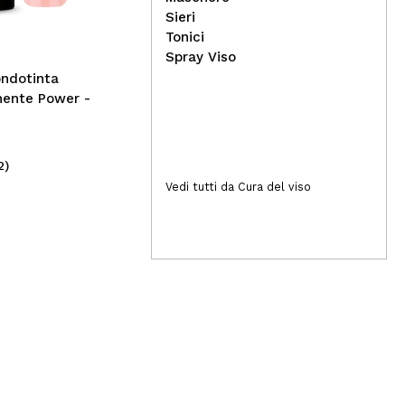
La 
Sieri
Deo
Tonici
Mik
Spray Viso
Mag
ondotinta
ente Power -
2)
(1)
11,96€
2,
Vedi tutti da Cura del viso
14,95€