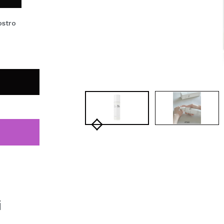
ostro
i