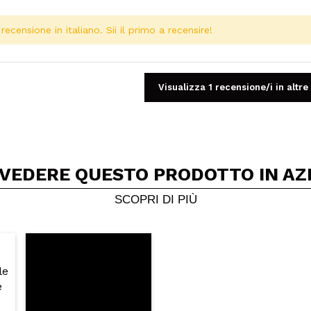
ecensione in italiano. Sii il primo a recensire!
Visualizza 1 recensione/i in altre
 VEDERE QUESTO PRODOTTO IN AZ
Condividi un video o una foto
Il tuo video potrebbe essere il primo. Immaginalo...
SCOPRI DI PIÙ
5/
to acquisto?
Si
No
A