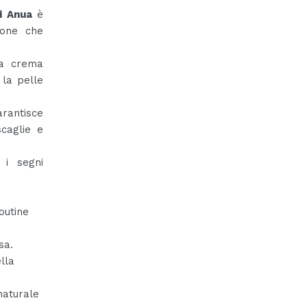
i Anua
è
zione che
ta crema
 la pelle
rantisce
caglie e
 i segni
outine
sa.
ella
naturale