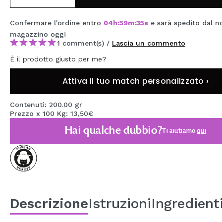
MAQUIFARMA
Confermare l'ordine entro
04
h
:
59
m
:
34
s
e sarà spedito dal n
KOREA ZONE
magazzino
oggi
1 comment(s) /
Lascia un commento
TRAVEL SIZE
È il prodotto giusto per me?
NATURE
Attiva il tuo match personalizzato ›
SPECIALE
Contenuti: 200.00 gr
Prezzo x 100 Kg: 13,50€
OUTLET
Hai qualche dubbio?
Ti aiutiamo
qui
SONO TORNATI!
PROSSIMAMENTE
BLOG
Descrizione
Istruzioni
Ingredient