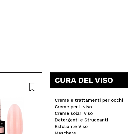
CURA DEL VISO
-20%
Creme e trattamenti per occhi
Questa offerta termina tra:
Creme per il viso
01
giorni
17
h
:
59
m
:
33
s
Creme solari viso
The Potions - Siero per fiale
Detergenti e Struccanti
Q10
Esfoliante Viso
Maschere