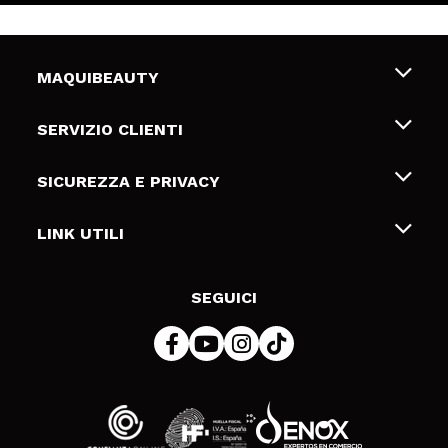
MAQUIBEAUTY
Chi siamo
SERVIZIO CLIENTI
Offerte di lavoro
Spedizioni & Resi
SICUREZZA E PRIVACY
Gift Cards
Recesso / Resi
Termini e condizioni
LINK UTILI
Metodi di pagamamento
Informativa sulla privacy
Contattaci
Politica Cookies
SEGUICI
Risoluzione delle controversie online (ODR)