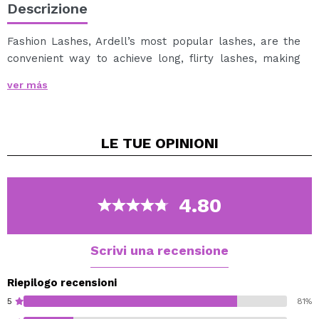
Descrizione
Fashion Lashes, Ardell’s most popular lashes, are the
convenient way to achieve long, flirty lashes, making
the most of your gorgeous eyes. Are lightweight and
ver más
reusable. Use Ardell LashGrip Adhesive (sold
separately) to apply. Each pack contains one pair of
lashes.
LE TUE
OPINIONI
4.80
Scrivi una recensione
Riepilogo recensioni
5
81%