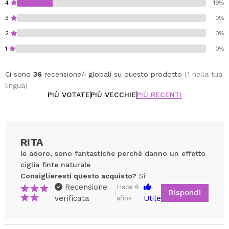
4
19%
3
0%
2
0%
1
0%
Ci sono
36
recensione/i globali su questo prodotto
(1 nella tua
lingua)
PIÙ VOTATE
PIÙ VECCHIE
PIÙ RECENTI
RITA
le adoro, sono fantastiche perchè danno un effetto
ciglia finte naturale
Consiglieresti questo acquisto?
Si
Recensione
Hace 6
Rispondi
|
|
verificata
Utile
años