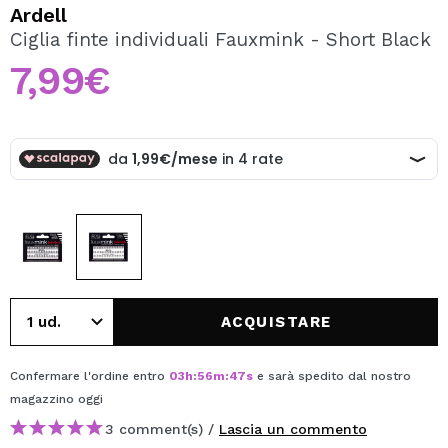
VOGLIO REGISTRARMI
Ardell
Ciglia finte individuali Fauxmink - Short Black
Creando un account su Maquibeauty.it potrai fare i tuoi
acquisti velocemente, controllare lo stato dei tuoi ordini e
7,99€
consultare le tue operazioni precedenti.
CREARE UN ACCOUNT
ACQUISTARE
Confermare l'ordine entro
03
h
:
56
m
:
47
s
e sarà spedito dal nostro
magazzino
oggi
3 comment(s) /
Lascia un commento