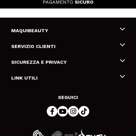
PAGAMENTO
SICURO
MAQUIBEAUTY
Chi siamo
SERVIZIO CLIENTI
Offerte di lavoro
Spedizioni & Resi
SICUREZZA E PRIVACY
Gift Cards
Recesso / Resi
Termini e condizioni
LINK UTILI
Metodi di pagamamento
Informativa sulla privacy
Contattaci
Politica Cookies
SEGUICI
Risoluzione delle controversie online (ODR)