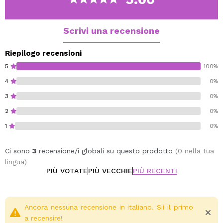
Scrivi una recensione
Riepilogo recensioni
5
100%
4
0%
3
0%
2
0%
1
0%
Ci sono
3
recensione/i globali su questo prodotto
(0 nella tua
lingua)
PIÙ VOTATE
PIÙ VECCHIE
PIÙ RECENTI
Ancora nessuna recensione in italiano. Sii il primo
a recensire!