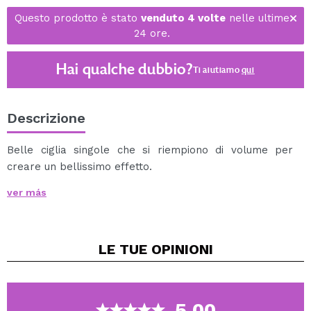
Questo prodotto è stato
venduto 4 volte
nelle ultime
24 ore.
Hai qualche dubbio?
Ti aiutiamo
qui
Descrizione
Belle ciglia singole che si riempiono di volume per
creare un bellissimo effetto.
Migliora la lunghezza delle ciglia e si fondono
ver más
perfettamente con le tue ciglia naturali.
Con una finitura lussuosa e liscia.
Ciglia singole con estremità sottili, affusolate e prive di
LE TUE
OPINIONI
nodi.
Contiene 60 singole schede.
5.00