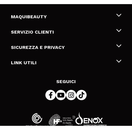
MAQUIBEAUTY
Chi siamo
SERVIZIO CLIENTI
Offerte di lavoro
Spedizioni & Resi
SICUREZZA E PRIVACY
Gift Cards
Recesso / Resi
Termini e condizioni
LINK UTILI
Metodi di pagamamento
Informativa sulla privacy
Contattaci
Politica Cookies
SEGUICI
Risoluzione delle controversie online (ODR)