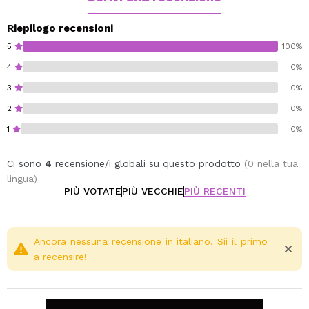
Riepilogo recensioni
5
100%
4
0%
3
0%
2
0%
1
0%
Ci sono
4
recensione/i globali su questo prodotto
(0 nella tua
lingua)
PIÙ VOTATE
PIÙ VECCHIE
PIÙ RECENTI
Ancora nessuna recensione in italiano. Sii il primo
a recensire!