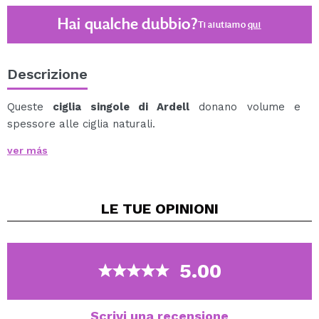
Hai qualche dubbio?
Ti aiutiamo
qui
Descrizione
Queste
ciglia singole di Ardell
donano volume e
spessore alle ciglia naturali.
Ideale per creare look su misura per ogni occhio e
ver más
personalizzabili con maggiore o minore spessore in
determinate zone. Lunghezza media.
10 capelli per gruppo individuale.
LE TUE
OPINIONI
Utilizzare l'adesivo specifico per ciglia singole per una
durata massima di 2 settimane.
5.00
Scrivi una recensione