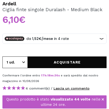
VOGLIO REGISTRARMI
Ardell
Ciglia finte singole Duralash - Medium Black
Creando un account su Maquibeauty.it potrai fare i tuoi
acquisti velocemente, controllare lo stato dei tuoi ordini e
6,10€
consultare le tue operazioni precedenti.
CREARE UN ACCOUNT
ACQUISTARE
Confermare l'ordine entro
17
h
:
18
m
:
36
s
e sarà spedito dal nostro
magazzino
in 10/08/2026
4 comment(s) /
Lascia un commento
Questo prodotto è stato
visualizzato 44 volte
nelle
ultime 24 ore.